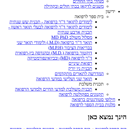
מנהלי בתי החולים
משנים לדקאן בבתי חולים ובקהילה
ידיעון
בית ספר לרפואה
לימודים לתואר ד"ר ברפואה - תכנית שש שנתית
לימודים לתואר ד"ר לרפואה לבעלי תואר ראשון -
תכנית ארבע שנתית
מסלול משולב MD PhD
תואר ד"ר ברפואה (M.D.) ולימודי תואר שני
בבריאות הציבור (M.P.H)
דוקטור ברפואה (.M.D) ובהנדסה ביו-רפואית
ד"ר לרפואה (MD) ובביואינפורמטיקה
רפואת שיניים
תכנית ניו יורק
המדרשה לתארים מתקדמים
תואר שני ושלישי במדעי הרפואה
תכנית משלבת
תכנית משולבת למדעי החיים ולמדעי הרפואה
תקנונים בפקולטה לרפואה
חילופי סטודנטים ברפואה
מלגות בבית הספר לרפואה
הינך נמצא כאן