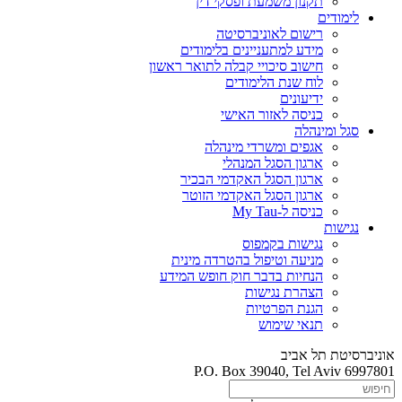
תקנון משמעת ופסקי דין
לימודים
רישום לאוניברסיטה
מידע למתעניינים בלימודים
חישוב סיכויי קבלה לתואר ראשון
לוח שנת הלימודים
ידיעונים
כניסה לאזור האישי
סגל ומינהלה
אגפים ומשרדי מינהלה
ארגון הסגל המנהלי
ארגון הסגל האקדמי הבכיר
ארגון הסגל האקדמי הזוטר
כניסה ל-My Tau
נגישות
נגישות בקמפוס
מניעה וטיפול בהטרדה מינית
הנחיות בדבר חוק חופש המידע
הצהרת נגישות
הגנת הפרטיות
תנאי שימוש
אוניברסיטת תל אביב
P.O. Box 39040, Tel Aviv 6997801