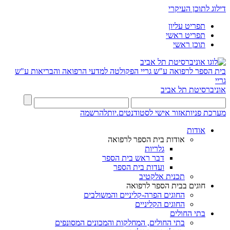
דילוג לתוכן העיקרי
תפריט עליון
תפריט ראשי
תוכן ראשי
בית הספר לרפואה ע"ש גריי
הפקולטה למדעי הרפואה והבריאות ע"ש
גריי
אוניברסיטת תל אביב
מערכת פניות
אזור אישי לסטודנטים.יות
להרשמה
אודות
אודות בית הספר לרפואה
גלריות
דבר ראש בית הספר
ועדות בית הספר
תכנית אלקטיב
חוגים בבית הספר לרפואה
החוגים הפרה-קליניים והמשולבים
החוגים הקליניים
בתי החולים
בתי החולים, המחלקות והמכונים המסונפים