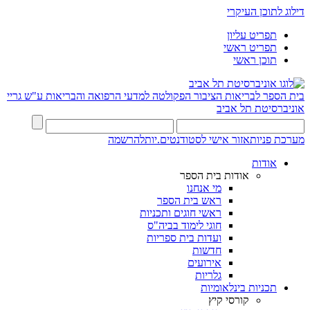
דילוג לתוכן העיקרי
תפריט עליון
תפריט ראשי
תוכן ראשי
בית הספר לבריאות הציבור
הפקולטה למדעי הרפואה והבריאות ע"ש גריי
אוניברסיטת תל אביב
מערכת פניות
אזור אישי לסטודנטים.יות
להרשמה
אודות
אודות בית הספר
מי אנחנו
ראש בית הספר
ראשי חוגים ותכניות
חוגי לימוד בביה"ס
ועדות בית ספריות
חדשות
אירועים
גלריות
תכניות בינלאומיות
קורסי קיץ