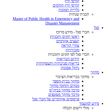
קורסי קיץ
קורסי קיץ קודמים
גלריית תמונות
תכנית שנתית
Master of Public Health in Emergency and
Disaster Management
סגל
חברי סגל - מידע מרוכז
ראשי חוגים ותכניות
יועצים אקדמים
עוזרי הוראה
מזכירויות
חברי סגל לפי חוגים ותוכניות
קידום הבריאות
בריאות סביבתית ותעסוקתית
ניהול אסונות
מחקר
מחקר בבריאות הציבור
מחקר בבית-הספר
מנחים ותחומי מחקר
מרכזי מחקר בביה"ס
מרכזי מחקר מסונפים
פרסומים אקדמיים של חברי סגל
מידע למועמד
נהלי רישום וקבלה