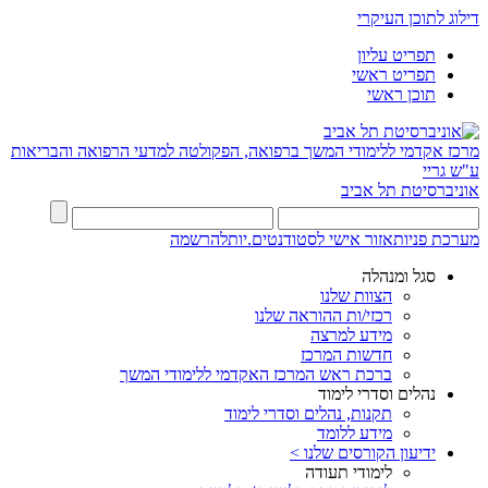
דילוג לתוכן העיקרי
תפריט עליון
תפריט ראשי
תוכן ראשי
מרכז אקדמי ללימודי המשך ברפואה, הפקולטה למדעי הרפואה והבריאות
ע"ש גריי
אוניברסיטת תל אביב
מערכת פניות
אזור אישי לסטודנטים.יות
להרשמה
סגל ומנהלה
הצוות שלנו
רכזי/ות ההוראה שלנו
מידע למרצה
חדשות המרכז
ברכת ראש המרכז האקדמי ללימודי המשך
נהלים וסדרי לימוד
תקנות, נהלים וסדרי לימוד
מידע ללומד
ידיעון הקורסים שלנו >
לימודי תעודה