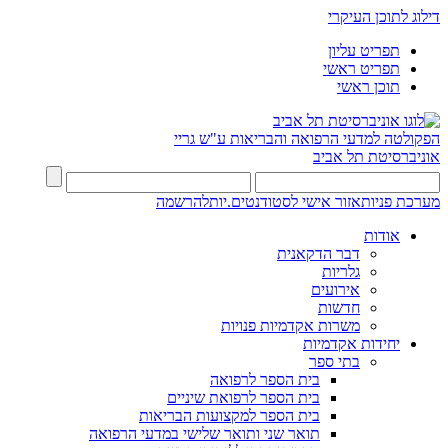
דילוג לתוכן העיקרי
תפריט עליון
תפריט ראשי
תוכן ראשי
הפקולטה למדעי הרפואה והבריאות ע"ש גריי
אוניברסיטת תל אביב
מערכת פניות
אזור אישי לסטודנטים.יות
להרשמה
אודות
דבר הדקאנית
גלריות
אירועים
חדשות
משרות אקדמיות פנויות
יחידות אקדמיות
בתי ספר
בית הספר לרפואה
בית הספר לרפואת שיניים
בית הספר למקצועות הבריאות
תואר שני ותואר שלישי במדעי הרפואה