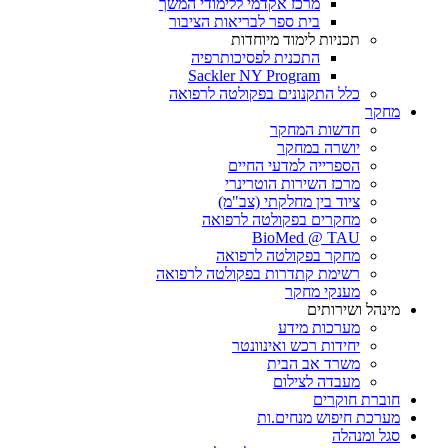
מרכז אקדמי ללימודי המשך
בית ספר לבריאות הציבור
תכניות לימוד מיוחדות
התכנית לפסיכותרפיה
Sackler NY Program
כלל התקנונים בפקולטה לרפואה
מחקר
חדשות המחקר
יושרה במחקר
הספרייה למדעי החיים
מרכז השירות הוטרינרי
ציוד בין מחלקתי (צב"מ)
מחקרים בפקולטה לרפואה
BioMed @ TAU
מחקר בפקולטה לרפואה
רשימת קתדרות בפקולטה לרפואה
מענקי מחקר
מינהל ושירותים
מערכות מידע
יחידות רכש ואינוונטר
משרד אב הבית
מעבדה לצילום
חוברת חוקרים
מערכת חיפוש מנחים.ות
סגל ומנהלה