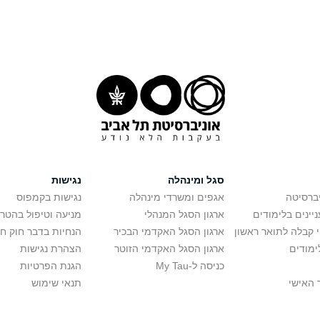
סגל ומינהלה
נגישות
יברסיטה
אגפים ומשרדי מינהלה
נגישות בקמפוס
יינים בלימודים
ארגון הסגל המנהלי
מניעה וטיפול בהטר
י קבלה לתואר ראשון
ארגון הסגל האקדמי הבכיר
הנחיות בדבר חוק ח
ימודים
ארגון הסגל האקדמי הזוטר
הצהרת נגישות
כניסה ל-My Tau
הגנת הפרטיות
 האישי
תנאי שימוש