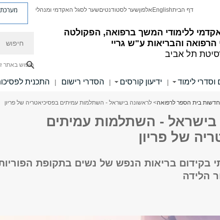
מערכת פ
דף הבית
English
אלפון
שער לסטודנטים
שער לסגל האקדמי ומנהלי
קדמי ללימודי המשך ברפואה, הפקולטה
חיפוש
הרפואה והבריאות ע"ש גריי
סיטת תל אביב
חיפוש באתר ז
 וסדרי לימוד
ידיעון קורסים
הסדרי רישום
התכנית לפסיכו
|
|
|
חדשות בית הספר לרפואה
> לראשונה בישראל - השתלמות עמיתים בפסיכיאטריה של פריון
בישראל - השתלמות עמיתים
יה של פריון
 בקידום בריאות הנפש של נשים בתקופת הפוריות,
ר הלידה