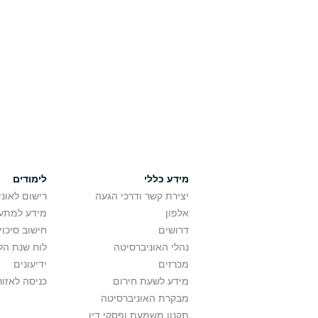
מידע כללי
לימודים
יצירת קשר ודרכי הגעה
רישום לאונ
אלפון
מידע למתענ
דרושים
חישוב סיכוי
נהלי האוניברסיטה
לוח שנת הל
מכרזים
ידיעונים
מידע לשעת חירום
כניסה לאזור
מבקרת האוניברסיטה
תקנון משמעת ופסקי דין