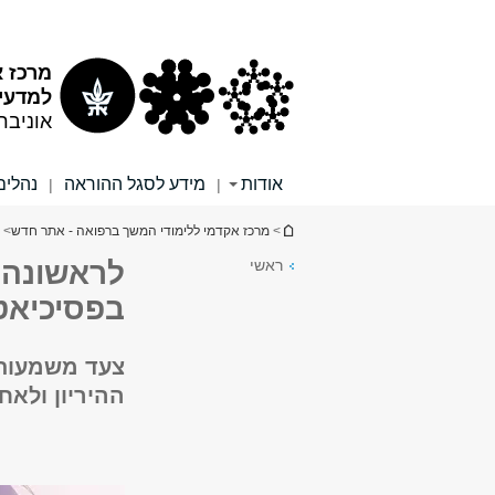
תוכן
תפריט
עליון
ראשי
מרכז א
למדעי 
אוניבר
אודות
מידע לסגל ההוראה
נהלים
|
|
הינך נמצא כאן
>
מרכז אקדמי ללימודי המשך ברפואה - אתר חדש
>
ראשי
לראשונה 
בפסיכיאטר
צעד משמעותי
ההיריון ולאח