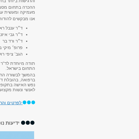
והרגישות ביותר בחי
ההכרה בתחום מסמנ
מעמיקה ומעשית עבו
אנו מבקשים להודות
ד״ר ענבל ראו
ד״ר גבי איזנב
ד״ר ורד בר
פרופ׳ מיקי ב
הגב' ציפי רול
תודה מיוחדת לד"ר 
התחום בישראל.
בהמשך לבשורה החש
ברפואה, בהובלת ד"ר
נפש האישה בתקופת ה
לאנשי ונשות מקצוע
לפרטים והר
ידיעות נו