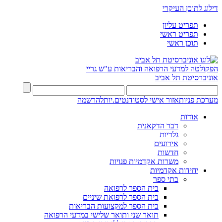
דילוג לתוכן העיקרי
תפריט עליון
תפריט ראשי
תוכן ראשי
הפקולטה למדעי הרפואה והבריאות ע"ש גריי
אוניברסיטת תל אביב
מערכת פניות
אזור אישי לסטודנטים.יות
להרשמה
אודות
דבר הדקאנית
גלריות
אירועים
חדשות
משרות אקדמיות פנויות
יחידות אקדמיות
בתי ספר
בית הספר לרפואה
בית הספר לרפואת שיניים
בית הספר למקצועות הבריאות
תואר שני ותואר שלישי במדעי הרפואה