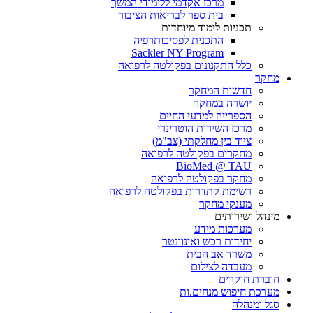
מרכז אקדמי ללימודי המשך
בית ספר לבריאות הציבור
תכניות לימוד מיוחדות
התכנית לפסיכותרפיה
Sackler NY Program
כלל התקנונים בפקולטה לרפואה
מחקר
חדשות המחקר
יושרה במחקר
הספרייה למדעי החיים
מרכז השירות הוטרינרי
ציוד בין מחלקתי (צב"מ)
מחקרים בפקולטה לרפואה
BioMed @ TAU
מחקר בפקולטה לרפואה
רשימת קתדרות בפקולטה לרפואה
מענקי מחקר
מינהל ושירותים
מערכות מידע
יחידות רכש ואינוונטר
משרד אב הבית
מעבדה לצילום
חוברת חוקרים
מערכת חיפוש מנחים.ות
סגל ומנהלה