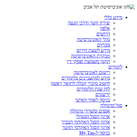
מידע כללי
יצירת קשר ודרכי הגעה
אלפון
דרושים
נהלי האוניברסיטה
מכרזים
מידע לשעת חירום
מבקרת האוניברסיטה
תקנון משמעת ופסקי דין
לימודים
רישום לאוניברסיטה
מידע למתעניינים בלימודים
חישוב סיכויי קבלה לתואר ראשון
לוח שנת הלימודים
ידיעונים
כניסה לאזור האישי
סגל ומינהלה
אגפים ומשרדי מינהלה
ארגון הסגל המנהלי
ארגון הסגל האקדמי הבכיר
ארגון הסגל האקדמי הזוטר
כניסה ל-My Tau