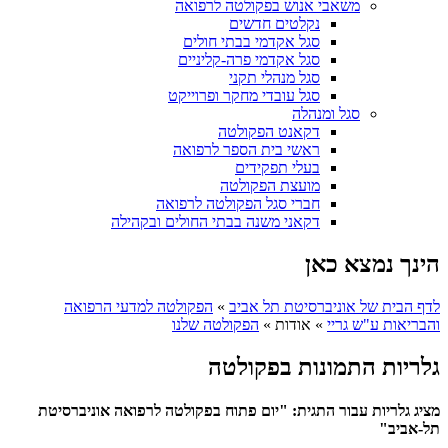
משאבי אנוש בפקולטה לרפואה
נקלטים חדשים
סגל אקדמי בבתי חולים
סגל אקדמי פרה-קליניים
סגל מנהלי תקני
סגל עובדי מחקר ופרוייקט
סגל ומנהלה
דקאנט הפקולטה
ראשי בית הספר לרפואה
בעלי תפקידים
מועצת הפקולטה
חברי סגל הפקולטה לרפואה
דקאני משנה בבתי החולים ובקהילה
הינך נמצא כאן
לדף הבית של אוניברסיטת תל אביב
»
הפקולטה למדעי הרפואה
והבריאות ע"ש גריי
»
אודות
»
הפקולטה שלנו
גלריות התמונות בפקולטה
מציג גלריות עבור התגית: "יום פתוח בפקולטה לרפואה אוניברסיטת
תל-אביב"