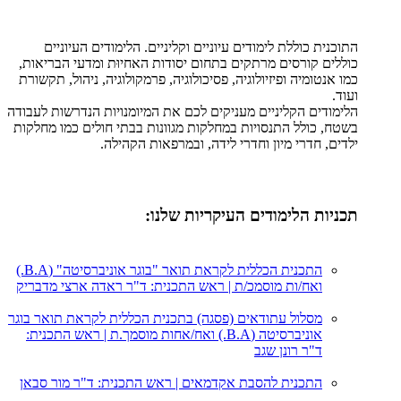
התוכנית כוללת לימודים עיוניים וקליניים. הלימודים העיוניים
כוללים קורסים מרתקים בתחום יסודות האחיוּת ומדעי הבריאות,
כמו אנטומיה ופיזיולוגיה, פסיכולוגיה, פרמקולוגיה, ניהול, תקשורת
ועוד.
הלימודים הקליניים מעניקים לכם את המיומנויות הנדרשות לעבודה
בשטח, כולל התנסויות במחלקות מגוונות בבתי חולים כמו מחלקות
ילדים, חדרי מיון וחדרי לידה, ובמרפאות הקהילה.
תכניות הלימודים העיקריות שלנו:
התכנית הכללית לקראת תואר "בוגר אוניברסיטה" (B.A.)
ואח/ות מוסמכ/ת | ראש התכנית: ד"ר ראדה ארצי מדבריק
מסלול עתודאים (פסגה) בתכנית הכללית לקראת תואר בוגר
אוניברסיטה (B.A.) ואח/אחות מוסמך.ת | ראש התכנית:
ד"ר רונן שגב
התכנית להסבת אקדמאים | ראש התכנית: ד"ר מור סבאן