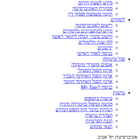
מידע לשעת חירום
מבקרת האוניברסיטה
תקנון משמעת ופסקי דין
לימודים
רישום לאוניברסיטה
מידע למתעניינים בלימודים
חישוב סיכויי קבלה לתואר ראשון
לוח שנת הלימודים
ידיעונים
כניסה לאזור האישי
סגל ומינהלה
אגפים ומשרדי מינהלה
ארגון הסגל המנהלי
ארגון הסגל האקדמי הבכיר
ארגון הסגל האקדמי הזוטר
כניסה ל-My Tau
נגישות
נגישות בקמפוס
מניעה וטיפול בהטרדה מינית
הנחיות בדבר חוק חופש המידע
הצהרת נגישות
הגנת הפרטיות
תנאי שימוש
אוניברסיטת תל אביב