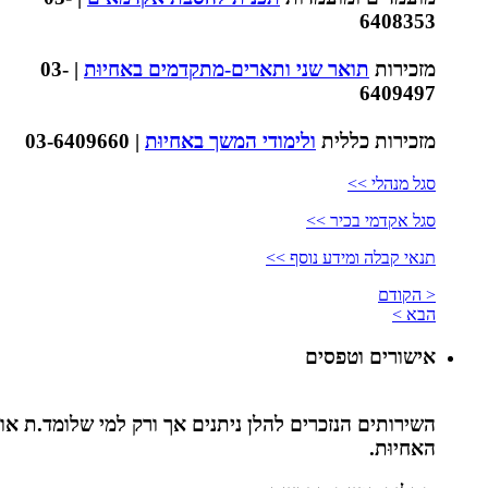
6408353
מזכירות
תואר שני ותארים-מתקדמים באחיוּת
| 03-
6409497
מזכירות כללית
ולימודי המשך באחיוּת
| 03-6409660
סגל מנהלי >>
סגל אקדמי בכיר >>
תנאי קבלה ומידע נוסף >>
< הקודם
הבא >
אישורים וטפסים
השירותים הנזכרים להלן ניתנים אך ורק למי שלומד.ת או
האחיוּת.