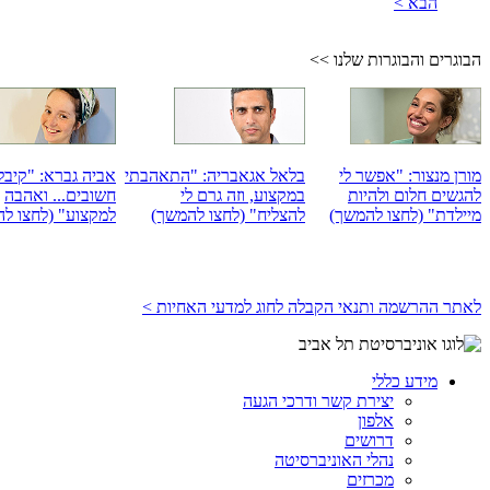
הבא >
הבוגרים והבוגרות שלנו >>
מורן מנצור: "אפשר לי
בלאל אגאבריה: "התאהבתי
אביה גברא: "קיבל
להגשים חלום ולהיות
במקצוע, וזה גרם לי
חשובים... ואהבה
מיילדת" (לחצו להמשך)
להצליח" (לחצו להמשך)
למקצוע" (לחצו ל
לאתר ההרשמה ותנאי הקבלה לחוג למדעי האחיות >
מידע כללי
יצירת קשר ודרכי הגעה
אלפון
דרושים
נהלי האוניברסיטה
מכרזים