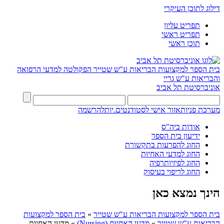
דילוג לתוכן העיקרי
תפריט עליון
תפריט ראשי
תוכן ראשי
בית הספר למקצועות הבריאות ע"ש שטייר
הפקולטה למדעי הרפואה
והבריאות ע"ש גריי
אוניברסיטת תל אביב
מערכת פניות
אזור אישי לסטודנטים.יות
להרשמה
אודות ביה"ס
ידיעון בית הספר
החוג להפרעות בתקשורת
החוג למדעי האחיוּת
החוג לפיזיותרפיה
החוג לריפוי בעיסוק
הינך נמצא כאן
בית הספר למקצועות הבריאות ע"ש שטייר
»
בית הספר למקצועות
הבריאות ע"ש שטייר
»
מדעי האחיוּת (Nursing)
»
מדעי האחיות