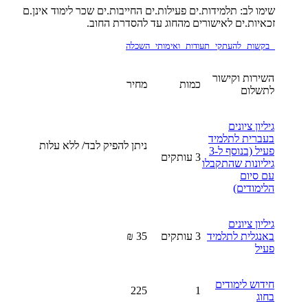
שימו לב: תלמידות.ים פעילות.ים החייבות.ים שכר לימוד אינן.ם
זכאיות.ים לאישורים מהחוג עד להסדרת החוב.
 בקשות להעתקי תעודות ואימותי השכלה
השירות וקישור
כמות
מחיר
לתשלום
גיליון ציונים
בעברית לתלמיד
ניתן להפיק לבד/ ללא עלות
פעיל (בנוסף ל-3
3 עותקים
גיליונות שהתקבלו
עם סיום
הלימודים)
גיליון ציונים
באנגלית לתלמיד
3 עותקים
35 ₪
פעיל
חידוש לימודים
225
1
בחוג