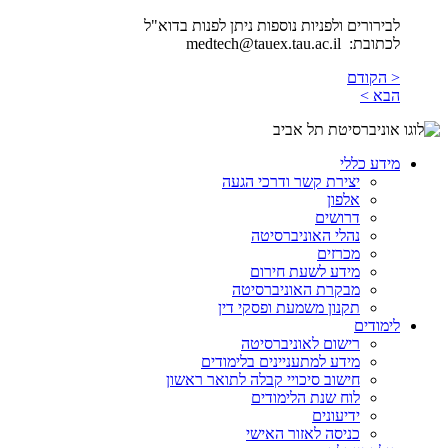
לבירורים ולפניות נוספות ניתן לפנות בדוא"ל
לכתובת: medtech@tauex.tau.ac.il
< הקודם
הבא >
מידע כללי
יצירת קשר ודרכי הגעה
אלפון
דרושים
נהלי האוניברסיטה
מכרזים
מידע לשעת חירום
מבקרת האוניברסיטה
תקנון משמעת ופסקי דין
לימודים
רישום לאוניברסיטה
מידע למתעניינים בלימודים
חישוב סיכויי קבלה לתואר ראשון
לוח שנת הלימודים
ידיעונים
כניסה לאזור האישי