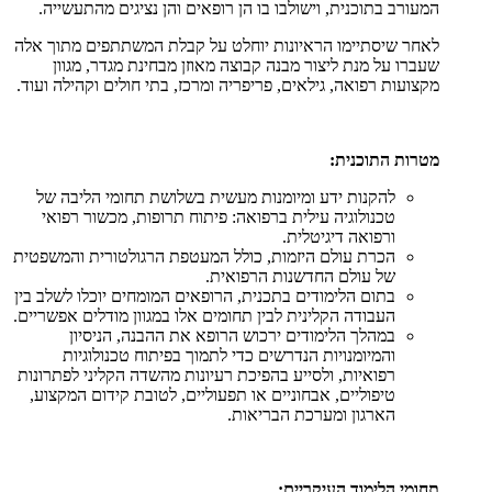
המעורב בתוכנית, וישולבו בו הן רופאים והן נציגים מהתעשייה.
לאחר שיסתיימו הראיונות יוחלט על קבלת המשתתפים מתוך אלה
שעברו על מנת ליצור מבנה קבוצה מאוזן מבחינת מגדר, מגוון
מקצועות רפואה, גילאים, פריפריה ומרכז, בתי חולים וקהילה ועוד.
מטרות התוכנית:
להקנות ידע ומיומנות מעשית בשלושת תחומי הליבה של
טכנולוגיה עילית ברפואה: פיתוח תרופות, מכשור רפואי
ורפואה דיגיטלית.
הכרת עולם היזמות, כולל המעטפת הרגולטורית והמשפטית
של עולם החדשנות הרפואית.
בתום הלימודים בתכנית, הרופאים המומחים יוכלו לשלב בין
העבודה הקלינית לבין תחומים אלו במגוון מודלים אפשריים.
במהלך הלימודים ירכוש הרופא את ההבנה, הניסיון
והמיומנויות הנדרשים כדי לתמוך בפיתוח טכנולוגיות
רפואיות, ולסייע בהפיכת רעיונות מהשדה הקליני לפתרונות
טיפוליים, אבחוניים או תפעוליים, לטובת קידום המקצוע,
הארגון ומערכת הבריאות.
תחומי הלימוד העיקריים: