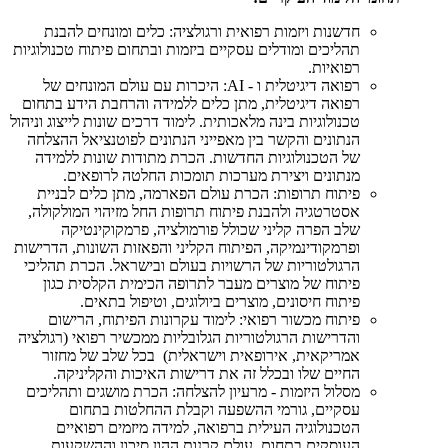
חדשנות ויזמות רפואית ורגולציה: כלים ומונחים להבנת
תהליכים ומודלים עסקיים ביזמות ובתחום פיתוח טכנולוגיות
רפואיות.
רפואה דיגיטלית ו - AI: היכרות עם עולם המונחים של
רפואה דיגיטלית, מתן כלים ללמידה והרחבת הידע בתחום
טכנולוגיות בינה מלאכותית. לימוד דרכים שונות לייצוג וניהול
הנתונים והקשר בין מאפייני הנתונים לפוטנציאל ההצלחה
של הטכנולוגיות החדשות. הכרת מתודות שונות ללמידה
מנתונים ויצירת מערכות תומכות החלטה לרופאים.
פיתוח תרופות: הכרת עולם הפארמה, מתן כלים לבניית
אסטרטגיה ולהבנת פיתוח תרופות החל מזיהוי המולקולה,
שלב הפרה קליני שכולל פורמולציה, פרמקוקינטיקה
ופרמקודינמיקה, הפיתוח הקליני והפאזות השונות, הדרישות
הרגולטוריות של הרשויות בעולם ובישראל. הכרת תהליכי
פיתוח של מוצרים מעבר לתרופה הכימית הקלסית כגון
פיתוח חיסונים, מוצרים ביולוגים, וטיפול בתאים.
פיתוח מכשור רפואי: לימוד עקרונות הפיתוח, הרישום
והדרישות הרגולטוריות הגלובליות ממכשיר רפואי (רגולציה
אמריקאית, אירופאית וישראלית) בכל שלב של מחזור
החיים שלו ובכלל זה את דרישות האיכות והקליניקה.
מסלול היזמות - מרעיון להצלחה: הכרת מושגים ותהליכים
עסקיים, גורמי ההשפעה וקבלת ההחלטות בתחום
הטכנולוגיה העילית ברפואה, למידה מיזמים רפואיים
העוסקים בתחום, עולם קרנות ההון סיכון וההשקעות.