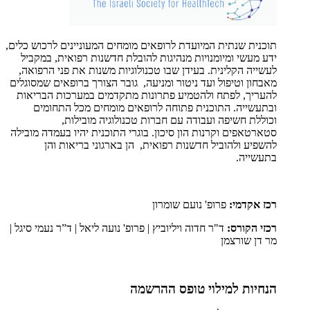
תוכנית שנתית המיועדת לרופאים מומחים המעוניינים לרכוש כלים,
ידע מעשי ומיומנויות מנהיגות להובלת חדשנות רפואית, במקביל
לעשייה הקלינית. בעידן שבו טכנולוגיות משנות את פני הרפואה,
מאבחון וטיפול ועד ניטור ומניעה, גובר הצורך ברופאים שמסוגלים
להעריך, לפתח ולהטמיע פתרונות מתקדמים במערכות הבריאות
ובתעשייה. התוכנית פתוחה לרופאים מומחים מכל התחומים
וכוללת חשיפה ועבודה עם חברות טכנולוגיה מובילות,
סטארטאפים וקרנות הון סיכון. בוגרי התוכנית יהיו בעמדה מובילה
להשפיע ולהוביל חדשנות רפואית, הן בארגוני בריאות והן
בתעשייה.
רכז אקדמי:
פרופ' נועם שומרון
רכזי הקורס:
ד"ר חדוה ויליוביץ | פרופ' נועה ליאל | ד”ר נעמי סיגל |
מר דן שורצמן
הנחיות למילוי טופס ההרשמה