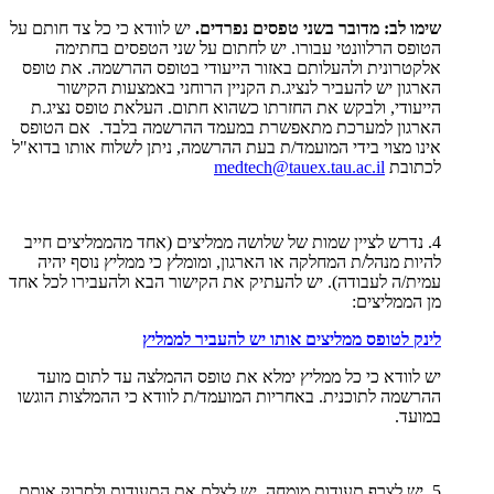
שימו לב: מדובר בשני טפסים נפרדים.
יש לוודא כי כל צד חותם על
הטופס הרלוונטי עבורו. יש לחתום על שני הטפסים בחתימה
אלקטרונית ולהעלותם באזור הייעודי בטופס ההרשמה. את טופס
הארגון יש להעביר לנציג.ת הקניין הרוחני באמצעות הקישור
הייעודי, ולבקש את החזרתו כשהוא חתום. העלאת טופס נציג.ת
הארגון למערכת מתאפשרת במעמד ההרשמה בלבד. אם הטופס
אינו מצוי בידי המועמד/ת בעת ההרשמה, ניתן לשלוח אותו בדוא"ל
לכתובת
medtech@tauex.tau.ac.il
4. נדרש לציין שמות של שלושה ממליצים (אחד מהממליצים חייב
להיות מנהל/ת המחלקה או הארגון, ומומלץ כי ממליץ נוסף יהיה
עמית/ה לעבודה). יש להעתיק את הקישור הבא ולהעבירו לכל אחד
מן הממליצים:
לינק לטופס ממליצים אותו יש להעביר לממליץ
יש לוודא כי כל ממליץ ימלא את טופס ההמלצה עד לתום מועד
ההרשמה לתוכנית. באחריות המועמד/ת לוודא כי ההמלצות הוגשו
במועד.
5. יש לצרף תעודות מומחה, יש לצלם את התעודות ולסרוק אותם