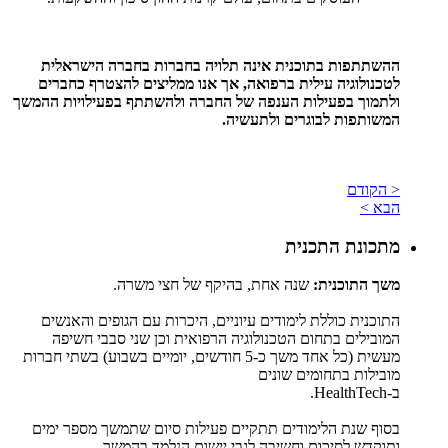
ההשתתפות בתוכנית אינה תלויה בחברות בחברה הישראלית
לטכנולוגיה עילית ברפואה, אך אנו ממליצים להצטרף כחברים
ולתמוך בפעילות הענפה של החברה ולהשתתף בפעילויות ההמשך
המשותפות לבוגרים ולתעשיה.
< הקודם
הבא >
מתכונת התכנית
משך התוכנית:
שנה אחת, בהיקף של חצי משרה.
התוכנית כוללת לימודים עיוניים, היכרות עם הגופים והאנשים
המובילים בתחום הטכנולוגיה הרפואית וכן שני סבבי חשיפה
מעשית (כל אחד משך כ-5 חודשים, יומיים בשבוע) בשתי חברות
מובילות בתחומים שונים
ב-HealthTech.
בסוף שנת הלימודים תתקיים פעילות סיום שתמשך מספר ימים
ותוקדש לסיכום וחשיבה לגבי יישום הנלמד בהמשך.