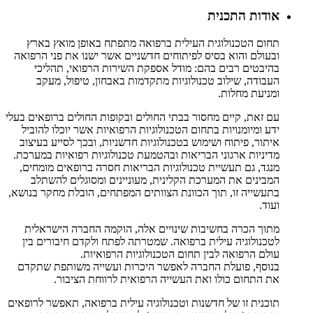
אודות התכנית
תחום הטכנולוגית העילית ברפואה מתפתח באופן מואץ בארץ
ובעולם והוא בסיס לפיתוחים חדשניים אשר ישנו את פני הרפואה
בהיבטים רבים בהם: מודל אספקת השירות הרפואי, תהליכי
העבודה, שילוב טכנולוגיות מתקדמות באבחון, טיפול, מעקב
ומניעת מחלות.
עם זאת, קיים מחסור בבתי החולים ובקופות החולים ברופאים בעלי
ידע ומיומנויות בתחום הטכנולוגיות הרפואיות אשר יוכלו להוביל
איתור, פיתוח ושימוש בטכנולוגיות חדשניות, ובכך לסייע בעיצוב
מדיניות ארגוני הבריאות ובהטמעת טכנולוגיות רפואיות במערכת.
מנגד, גם תעשיית טכנולוגיות הבריאות חסרה ברופאים מומחים,
המבינים את המערכת הקלינית, מעוניינים ומסוגלים להשתלב
בתעשייה זו, תוך הכוונת הצוותים המפתחים, הובלת מחקר בנושא,
ועוד.
מתוך הכרה בחשיבות שינויים אלה, הוקמה החברה הישראלית
לטכנולוגיה עילית ברפואה. שמטרתה לפתח ולקדם חיבורים בין
עולם הרפואה לבין תחום הטכנולוגיות הרפואיות.
בנוסף, פועלת החברה לאפשר היכרות ועשייה משותפת שתקדם
את התחום כולו ואת העשייה הרפואית לרווחת הציבור.
תוכנית זו של חדשנות וטכנולוגיה עילית ברפואה, תאפשר לרופאים