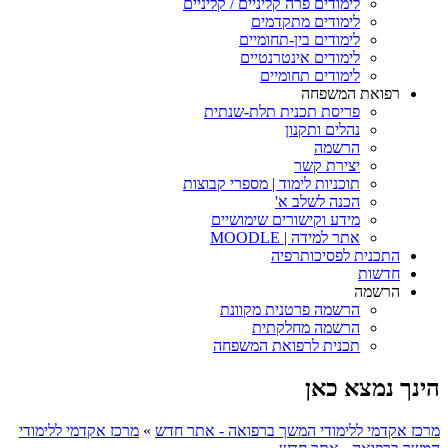
לימודים פרה קליניים / קליניים
לימודים מתקדמים
לימודים בין-תחומיים
לימודים אינטרנטיים
לימודים תחומיים
רפואת המשפחה
פריסת תכנית תלת-שנתית
נהלים ותקנון
הרשמה
יצירת קשר
תוכניות לימוד | מספרי קבוצות
הכנה לשלב א'
מידע וקישורים שימושיים
אתר למידה | MOODLE
התכנית לפסיכותרפיה
חדשות
הרשמה
הרשמה פרטנית מקוונת
הרשמה מחלקתית
תכנית לרפואת המשפחה
הינך נמצא כאן
מרכז אקדמי ללימודי המשך ברפואה - אתר חדש
»
מרכז אקדמי ללימודי