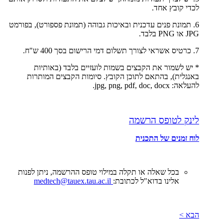
לכדי קובץ אחד.
6. תמונת פנים עדכנית ובאיכות גבוהה (תמונת פספורט), בפורמט
‎JPG‎ או ‎PNG‎ בלבד.
7. כרטיס אשראי לצורך תשלום דמי הרישום בסך 400 ש"ח.
* יש לשמור את הקבצים בשמות לועזיים בלבד (באותיות
באנגלית), בהתאם לתוכן הקובץ. סיומות הקבצים המותרות
להעלאה: ‎jpg, png, pdf, doc, docx.
לינק לטופס הרשמה
לוח זמנים של התכנית
בכל שאלה או תקלה במילוי טופס ההרשמה, ניתן לפנות
אלינו בדוא"ל לכתובת:
medtech@tauex.tau.ac.il
הבא >