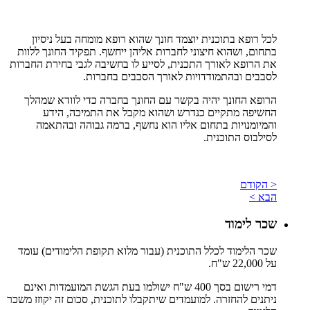
לכל רופא בתוכנית יוצמד חונך שהוא רופא מומחה בעל ניסיון
בתחום, ושהוא חיצוני לחברות אליהן ייחשף. תפקיד החונך ללוות
את הרופא לאורך התכנית, לסייע לו בחשיבה לגבי בחירת החברות
לסבבים ובהתמודדויות לאורך הסבבים בחברות.
הרופא החונך יהיה בקשר עם החונך בחברה כדי לוודא שמהלך
החשיפה מתקיים כנדרש ושהוא מקבל את התמיכה, הידע
והמיומנויות בתחום אליו הוא נחשף, ברמה גבוהה ובהתאמה
לסילבוס התוכנית.
< הקודם
הבא >
שכר לימוד
שכר הלימוד לכלל התוכנית (עבור מלוא תקופת הלימודים) עומד
על 22,000 ש"ח.
דמי רישום בסך 400 ש"ח ישולמו בעת הגשת המועמדות ואינם
ניתנים להחזרה. למועמדים שיתקבלו לתוכנית, סכום זה יקוזז משכר