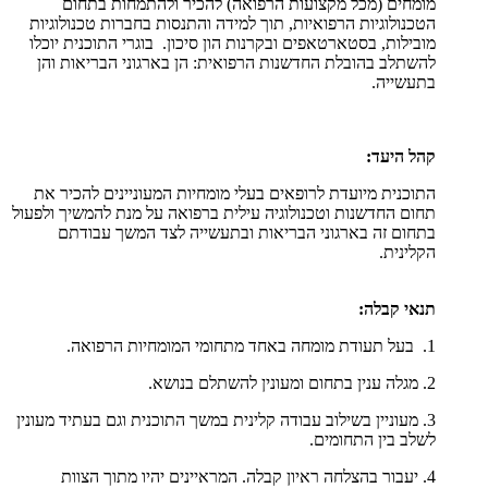
מומחים (מכל מקצועות הרפואה) להכיר ולהתמחות בתחום
הטכנולוגיות הרפואיות, תוך למידה והתנסות בחברות טכנולוגיות
מובילות, בסטארטאפים ובקרנות הון סיכון. בוגרי התוכנית יוכלו
להשתלב בהובלת החדשנות הרפואית: הן בארגוני הבריאות והן
בתעשייה.
קהל היעד:
התוכנית מיועדת לרופאים בעלי מומחיות המעוניינים להכיר את
תחום החדשנות וטכנולוגיה עילית ברפואה על מנת להמשיך ולפעול
בתחום זה בארגוני הבריאות ובתעשייה לצד המשך עבודתם
הקלינית.
תנאי קבלה:
1. בעל תעודת מומחה באחד מתחומי המומחיות הרפואה.
2. מגלה ענין בתחום ומעונין להשתלם בנושא.
3. מעוניין בשילוב עבודה קלינית במשך התוכנית וגם בעתיד מעונין
לשלב בין התחומים.
4. יעבור בהצלחה ראיון קבלה. המראיינים יהיו מתוך הצוות