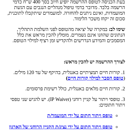
בעת הכניסה לטופס ההרשמה יופיע חיוב בסך 400 ש"ח כדמי
הרשמה בלבד. מדובר בדמי טיפול מנהליים הנגבים עם הגשת
המועמדות, ואינם ניתנים להחזרה. למועמדים שיתקבלו לתוכנית,
סכום זה יקוזז משכר הלימוד.
שימו לב:
במקרה של יציאה מהטופס לפני השלמת התהליך,
הנתונים שהוזנו אינם נשמרים. מומלץ להכין מראש את כלל
המסמכים והמידע הנדרשים ולהקדיש זמן רציף למילוי הטופס.
לצורך ההרשמה יש להכין מראש:
1. קורות חיים תמציתיים באנגלית, בהיקף של עד 120 מילים.
(
טופס הסבר למילוי קורות חיים
)
2. קורות חיים מלאים באנגלית, כולל רשימת פרסומים.
3. טופסי ויתור על קניין רוחני (IP Waiver). יש להגיש שני טפסי
ויתור חתומים:
טופס ויתור חתום על ידי המועמד/ת
טופס ויתור חתום על ידי נציג/ת הקניין הרוחני של הארגון