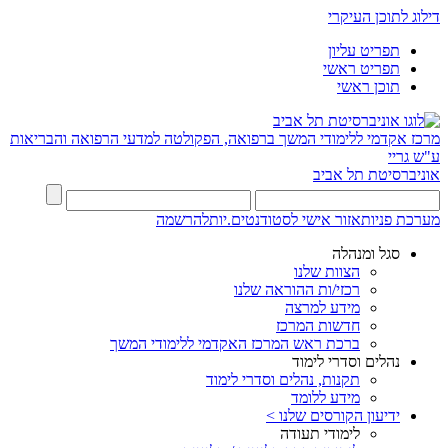
דילוג לתוכן העיקרי
תפריט עליון
תפריט ראשי
תוכן ראשי
מרכז אקדמי ללימודי המשך ברפואה, הפקולטה למדעי הרפואה והבריאות
ע"ש גריי
אוניברסיטת תל אביב
מערכת פניות
אזור אישי לסטודנטים.יות
להרשמה
סגל ומנהלה
הצוות שלנו
רכזי/ות ההוראה שלנו
מידע למרצה
חדשות המרכז
ברכת ראש המרכז האקדמי ללימודי המשך
נהלים וסדרי לימוד
תקנות, נהלים וסדרי לימוד
מידע ללומד
ידיעון הקורסים שלנו >
לימודי תעודה