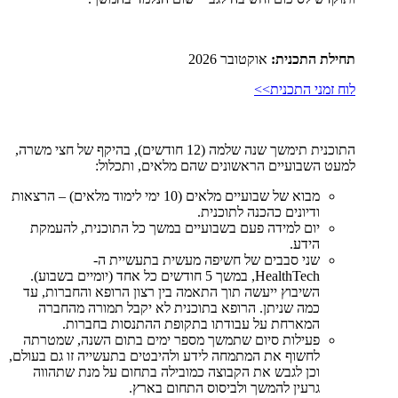
תחילת התכנית:
אוקטובר 2026
לוח זמני התכנית>>
התוכנית תימשך שנה שלמה (12 חודשים), בהיקף של חצי משרה,
למעט השבועיים הראשונים שהם מלאים, ותכלול:
מבוא של שבועיים מלאים (10 ימי לימוד מלאים) – הרצאות
ודיונים כהכנה לתוכנית.
יום למידה פעם בשבועיים במשך כל התוכנית, להעמקת
הידע.
שני סבבים של חשיפה מעשית בתעשיית ה-
HealthTech, במשך 5 חודשים כל אחד (יומיים בשבוע).
השיבוץ ייעשה תוך התאמה בין רצון הרופא והחברות, עד
כמה שניתן. הרופא בתוכנית לא יקבל תמורה מהחברה
המארחת על עבודתו בתקופת ההתנסות בחברות.
פעילות סיום שתמשך מספר ימים בתום השנה, שמטרתה
לחשוף את המתמחה לידע ולהיבטים בתעשייה זו גם בעולם,
וכן לגבש את הקבוצה כמובילה בתחום על מנת שתהווה
גרעין להמשך ולביסוס התחום בארץ.