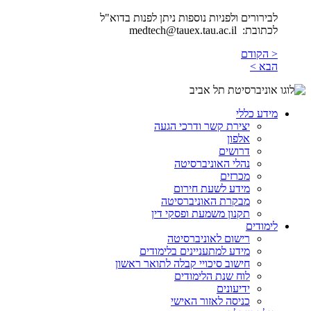
לבירורים ולפניות נוספות ניתן לפנות בדוא"ל
לכתובת: medtech@tauex.tau.ac.il
< הקודם
הבא >
מידע כללי
יצירת קשר ודרכי הגעה
אלפון
דרושים
נהלי האוניברסיטה
מכרזים
מידע לשעת חירום
מבקרת האוניברסיטה
תקנון משמעת ופסקי דין
לימודים
רישום לאוניברסיטה
מידע למתעניינים בלימודים
חישוב סיכויי קבלה לתואר ראשון
לוח שנת הלימודים
ידיעונים
כניסה לאזור האישי