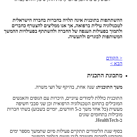
ההשתתפות בתוכנית אינה תלויה בחברות בחברה הישראלית
לטכנולוגיה עילית ברפואה, אך אנו ממליצים להצטרף כחברים
ולתמוך בפעילות הענפה של החברה ולהשתתף בפעילויות ההמשך
המשותפות לבוגרים ולתעשיה.
< הקודם
הבא >
מתכונת התכנית
משך התוכנית:
שנה אחת, בהיקף של חצי משרה.
התוכנית כוללת לימודים עיוניים, היכרות עם הגופים והאנשים
המובילים בתחום הטכנולוגיה הרפואית וכן שני סבבי חשיפה
מעשית (כל אחד משך כ-5 חודשים, יומיים בשבוע) בשתי חברות
מובילות בתחומים שונים
ב-HealthTech.
בסוף שנת הלימודים תתקיים פעילות סיום שתמשך מספר ימים
ותוקדש לסיכום וחשיבה לגבי יישום הנלמד בהמשך.