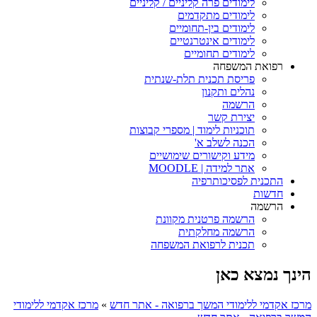
לימודים פרה קליניים / קליניים
לימודים מתקדמים
לימודים בין-תחומיים
לימודים אינטרנטיים
לימודים תחומיים
רפואת המשפחה
פריסת תכנית תלת-שנתית
נהלים ותקנון
הרשמה
יצירת קשר
תוכניות לימוד | מספרי קבוצות
הכנה לשלב א'
מידע וקישורים שימושיים
אתר למידה | MOODLE
התכנית לפסיכותרפיה
חדשות
הרשמה
הרשמה פרטנית מקוונת
הרשמה מחלקתית
תכנית לרפואת המשפחה
הינך נמצא כאן
מרכז אקדמי ללימודי המשך ברפואה - אתר חדש
»
מרכז אקדמי ללימודי