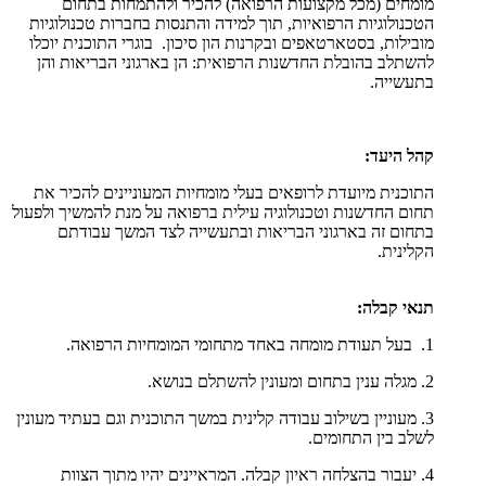
מומחים (מכל מקצועות הרפואה) להכיר ולהתמחות בתחום
הטכנולוגיות הרפואיות, תוך למידה והתנסות בחברות טכנולוגיות
מובילות, בסטארטאפים ובקרנות הון סיכון. בוגרי התוכנית יוכלו
להשתלב בהובלת החדשנות הרפואית: הן בארגוני הבריאות והן
בתעשייה.
קהל היעד:
התוכנית מיועדת לרופאים בעלי מומחיות המעוניינים להכיר את
תחום החדשנות וטכנולוגיה עילית ברפואה על מנת להמשיך ולפעול
בתחום זה בארגוני הבריאות ובתעשייה לצד המשך עבודתם
הקלינית.
תנאי קבלה:
1. בעל תעודת מומחה באחד מתחומי המומחיות הרפואה.
2. מגלה ענין בתחום ומעונין להשתלם בנושא.
3. מעוניין בשילוב עבודה קלינית במשך התוכנית וגם בעתיד מעונין
לשלב בין התחומים.
4. יעבור בהצלחה ראיון קבלה. המראיינים יהיו מתוך הצוות