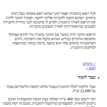
לכל רופא בתוכנית יוצמד חונך שהוא רופא מומחה בעל ניסיון
בתחום, ושהוא חיצוני לחברות אליהן ייחשף. תפקיד החונך ללוות
את הרופא לאורך התכנית, לסייע לו בחשיבה לגבי בחירת החברות
לסבבים ובהתמודדויות לאורך הסבבים בחברות.
הרופא החונך יהיה בקשר עם החונך בחברה כדי לוודא שמהלך
החשיפה מתקיים כנדרש ושהוא מקבל את התמיכה, הידע
והמיומנויות בתחום אליו הוא נחשף, ברמה גבוהה ובהתאמה
לסילבוס התוכנית.
< הקודם
הבא >
שכר לימוד
שכר הלימוד לכלל התוכנית (עבור מלוא תקופת הלימודים) עומד
על 22,000 ש"ח.
דמי רישום בסך 400 ש"ח ישולמו בעת הגשת המועמדות ואינם
ניתנים להחזרה. למועמדים שיתקבלו לתוכנית, סכום זה יקוזז משכר