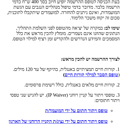
בעת הכניסה לטופס ההרשמה יופיע חיוב בסך 400 ש"ח כדמי
הרשמה בלבד. מדובר בדמי טיפול מנהליים הנגבים עם הגשת
המועמדות, ואינם ניתנים להחזרה. למועמדים שיתקבלו לתוכנית,
סכום זה יקוזז משכר הלימוד.
שימו לב:
במקרה של יציאה מהטופס לפני השלמת התהליך,
הנתונים שהוזנו אינם נשמרים. מומלץ להכין מראש את כלל
המסמכים והמידע הנדרשים ולהקדיש זמן רציף למילוי הטופס.
לצורך ההרשמה יש להכין מראש:
1. קורות חיים תמציתיים באנגלית, בהיקף של עד 120 מילים.
(
טופס הסבר למילוי קורות חיים
)
2. קורות חיים מלאים באנגלית, כולל רשימת פרסומים.
3. טופסי ויתור על קניין רוחני (IP Waiver). יש להגיש שני טפסי
ויתור חתומים:
טופס ויתור חתום על ידי המועמד/ת
טופס ויתור חתום על ידי נציג/ת הקניין הרוחני של הארגון