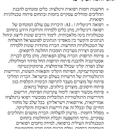
חדשנות ויזמות רפואית ורגולציה: כלים ומונחים להבנת
תהליכים ומודלים עסקיים ביזמות ובתחום פיתוח טכנולוגיות
רפואיות.
רפואה דיגיטלית ו - AI: היכרות עם עולם המונחים של
רפואה דיגיטלית, מתן כלים ללמידה והרחבת הידע בתחום
טכנולוגיות בינה מלאכותית. לימוד דרכים שונות לייצוג וניהול
הנתונים והקשר בין מאפייני הנתונים לפוטנציאל ההצלחה
של הטכנולוגיות החדשות. הכרת מתודות שונות ללמידה
מנתונים ויצירת מערכות תומכות החלטה לרופאים.
פיתוח תרופות: הכרת עולם הפארמה, מתן כלים לבניית
אסטרטגיה ולהבנת פיתוח תרופות החל מזיהוי המולקולה,
שלב הפרה קליני שכולל פורמולציה, פרמקוקינטיקה
ופרמקודינמיקה, הפיתוח הקליני והפאזות השונות, הדרישות
הרגולטוריות של הרשויות בעולם ובישראל. הכרת תהליכי
פיתוח של מוצרים מעבר לתרופה הכימית הקלסית כגון
פיתוח חיסונים, מוצרים ביולוגים, וטיפול בתאים.
פיתוח מכשור רפואי: לימוד עקרונות הפיתוח, הרישום
והדרישות הרגולטוריות הגלובליות ממכשיר רפואי (רגולציה
אמריקאית, אירופאית וישראלית) בכל שלב של מחזור
החיים שלו ובכלל זה את דרישות האיכות והקליניקה.
מסלול היזמות - מרעיון להצלחה: הכרת מושגים ותהליכים
עסקיים, גורמי ההשפעה וקבלת ההחלטות בתחום
הטכנולוגיה העילית ברפואה, למידה מיזמים רפואיים
העוסקים בתחום, עולם קרנות ההון סיכון וההשקעות.