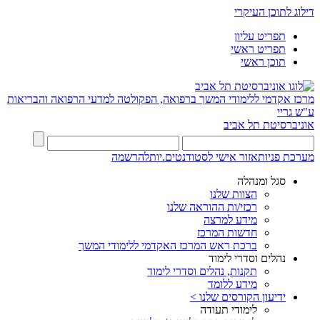
דילוג לתוכן העיקרי
תפריט עליון
תפריט ראשי
תוכן ראשי
מרכז אקדמי ללימודי המשך ברפואה, הפקולטה למדעי הרפואה והבריאות
ע"ש גריי
אוניברסיטת תל אביב
מערכת פניות
אזור אישי לסטודנטים.יות
להרשמה
סגל ומנהלה
הצוות שלנו
רכזי/ות ההוראה שלנו
מידע למרצה
חדשות המרכז
ברכת ראש המרכז האקדמי ללימודי המשך
נהלים וסדרי לימוד
תקנות, נהלים וסדרי לימוד
מידע ללומד
ידיעון הקורסים שלנו >
לימודי תעודה