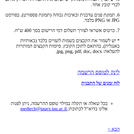
לכדי קובץ אחד.
6. תמונת פנים עדכנית ובאיכות גבוהה (תמונת פספורט), בפורמט
‎JPG‎ או ‎PNG‎ בלבד.
7. כרטיס אשראי לצורך תשלום דמי הרישום בסך 400 ש"ח.
* יש לשמור את הקבצים בשמות לועזיים בלבד (באותיות
באנגלית), בהתאם לתוכן הקובץ. סיומות הקבצים המותרות
להעלאה: ‎jpg, png, pdf, doc, docx.
לינק לטופס הרשמה
לוח זמנים של התכנית
בכל שאלה או תקלה במילוי טופס ההרשמה, ניתן לפנות
אלינו בדוא"ל לכתובת:
medtech@tauex.tau.ac.il
הבא >