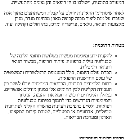
המעורב בתוכנית, וישולבו בו הן רופאים והן נציגים מהתעשייה.
לאחר שיסתיימו הראיונות יוחלט על קבלת המשתתפים מתוך אלה
שעברו על מנת ליצור מבנה קבוצה מאוזן מבחינת מגדר, מגוון
מקצועות רפואה, גילאים, פריפריה ומרכז, בתי חולים וקהילה ועוד.
מטרות התוכנית:
להקנות ידע ומיומנות מעשית בשלושת תחומי הליבה של
טכנולוגיה עילית ברפואה: פיתוח תרופות, מכשור רפואי
ורפואה דיגיטלית.
הכרת עולם היזמות, כולל המעטפת הרגולטורית והמשפטית
של עולם החדשנות הרפואית.
בתום הלימודים בתכנית, הרופאים המומחים יוכלו לשלב בין
העבודה הקלינית לבין תחומים אלו במגוון מודלים אפשריים.
במהלך הלימודים ירכוש הרופא את ההבנה, הניסיון
והמיומנויות הנדרשים כדי לתמוך בפיתוח טכנולוגיות
רפואיות, ולסייע בהפיכת רעיונות מהשדה הקליני לפתרונות
טיפוליים, אבחוניים או תפעוליים, לטובת קידום המקצוע,
הארגון ומערכת הבריאות.
תחומי הלימוד העיקריים: