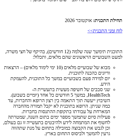
תחילת התכנית:
אוקטובר 2026
לוח זמני התכנית>>
התוכנית תימשך שנה שלמה (12 חודשים), בהיקף של חצי משרה,
למעט השבועיים הראשונים שהם מלאים, ותכלול:
מבוא של שבועיים מלאים (10 ימי לימוד מלאים) – הרצאות
ודיונים כהכנה לתוכנית.
יום למידה פעם בשבועיים במשך כל התוכנית, להעמקת
הידע.
שני סבבים של חשיפה מעשית בתעשיית ה-
HealthTech, במשך 5 חודשים כל אחד (יומיים בשבוע).
השיבוץ ייעשה תוך התאמה בין רצון הרופא והחברות, עד
כמה שניתן. הרופא בתוכנית לא יקבל תמורה מהחברה
המארחת על עבודתו בתקופת ההתנסות בחברות.
פעילות סיום שתמשך מספר ימים בתום השנה, שמטרתה
לחשוף את המתמחה לידע ולהיבטים בתעשייה זו גם בעולם,
וכן לגבש את הקבוצה כמובילה בתחום על מנת שתהווה
גרעין להמשך ולביסוס התחום בארץ.