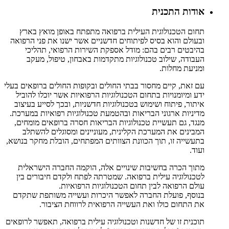
אודות התכנית
תחום הטכנולוגית העילית ברפואה מתפתח באופן מואץ בארץ
ובעולם והוא בסיס לפיתוחים חדשניים אשר ישנו את פני הרפואה
בהיבטים רבים בהם: מודל אספקת השירות הרפואי, תהליכי
העבודה, שילוב טכנולוגיות מתקדמות באבחון, טיפול, מעקב
ומניעת מחלות.
עם זאת, קיים מחסור בבתי החולים ובקופות החולים ברופאים בעלי
ידע ומיומנויות בתחום הטכנולוגיות הרפואיות אשר יוכלו להוביל
איתור, פיתוח ושימוש בטכנולוגיות חדשניות, ובכך לסייע בעיצוב
מדיניות ארגוני הבריאות ובהטמעת טכנולוגיות רפואיות במערכת.
מנגד, גם תעשיית טכנולוגיות הבריאות חסרה ברופאים מומחים,
המבינים את המערכת הקלינית, מעוניינים ומסוגלים להשתלב
בתעשייה זו, תוך הכוונת הצוותים המפתחים, הובלת מחקר בנושא,
ועוד.
מתוך הכרה בחשיבות שינויים אלה, הוקמה החברה הישראלית
לטכנולוגיה עילית ברפואה. שמטרתה לפתח ולקדם חיבורים בין
עולם הרפואה לבין תחום הטכנולוגיות הרפואיות.
בנוסף, פועלת החברה לאפשר היכרות ועשייה משותפת שתקדם
את התחום כולו ואת העשייה הרפואית לרווחת הציבור.
תוכנית זו של חדשנות וטכנולוגיה עילית ברפואה, תאפשר לרופאים