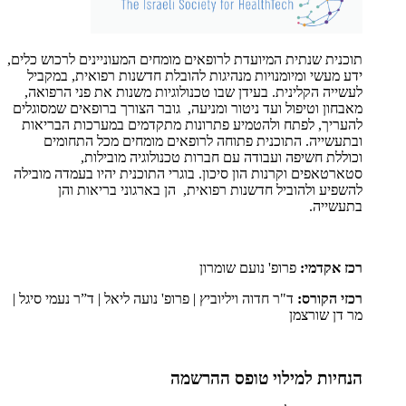
תוכנית שנתית המיועדת לרופאים מומחים המעוניינים לרכוש כלים,
ידע מעשי ומיומנויות מנהיגות להובלת חדשנות רפואית, במקביל
לעשייה הקלינית. בעידן שבו טכנולוגיות משנות את פני הרפואה,
מאבחון וטיפול ועד ניטור ומניעה, גובר הצורך ברופאים שמסוגלים
להעריך, לפתח ולהטמיע פתרונות מתקדמים במערכות הבריאות
ובתעשייה. התוכנית פתוחה לרופאים מומחים מכל התחומים
וכוללת חשיפה ועבודה עם חברות טכנולוגיה מובילות,
סטארטאפים וקרנות הון סיכון. בוגרי התוכנית יהיו בעמדה מובילה
להשפיע ולהוביל חדשנות רפואית, הן בארגוני בריאות והן
בתעשייה.
רכז אקדמי:
פרופ' נועם שומרון
רכזי הקורס:
ד"ר חדוה ויליוביץ | פרופ' נועה ליאל | ד”ר נעמי סיגל |
מר דן שורצמן
הנחיות למילוי טופס ההרשמה