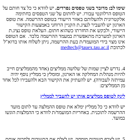
שימו לב: מדובר בשני טפסים נפרדים.
יש לוודא כי כל צד חותם על
הטופס הרלוונטי עבורו. יש לחתום על שני הטפסים בחתימה
אלקטרונית ולהעלותם באזור הייעודי בטופס ההרשמה. את טופס
הארגון יש להעביר לנציג.ת הקניין הרוחני באמצעות הקישור
הייעודי, ולבקש את החזרתו כשהוא חתום. העלאת טופס נציג.ת
הארגון למערכת מתאפשרת במעמד ההרשמה בלבד. אם הטופס
אינו מצוי בידי המועמד/ת בעת ההרשמה, ניתן לשלוח אותו בדוא"ל
לכתובת
medtech@tauex.tau.ac.il
4. נדרש לציין שמות של שלושה ממליצים (אחד מהממליצים חייב
להיות מנהל/ת המחלקה או הארגון, ומומלץ כי ממליץ נוסף יהיה
עמית/ה לעבודה). יש להעתיק את הקישור הבא ולהעבירו לכל אחד
מן הממליצים:
לינק לטופס ממליצים אותו יש להעביר לממליץ
יש לוודא כי כל ממליץ ימלא את טופס ההמלצה עד לתום מועד
ההרשמה לתוכנית. באחריות המועמד/ת לוודא כי ההמלצות הוגשו
במועד.
5. יש לצרף תעודות מומחה, יש לצלם את התעודות ולסרוק אותם