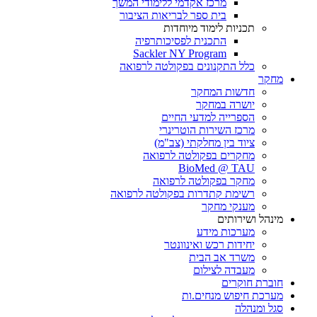
מרכז אקדמי ללימודי המשך
בית ספר לבריאות הציבור
תכניות לימוד מיוחדות
התכנית לפסיכותרפיה
Sackler NY Program
כלל התקנונים בפקולטה לרפואה
מחקר
חדשות המחקר
יושרה במחקר
הספרייה למדעי החיים
מרכז השירות הוטרינרי
ציוד בין מחלקתי (צב"מ)
מחקרים בפקולטה לרפואה
BioMed @ TAU
מחקר בפקולטה לרפואה
רשימת קתדרות בפקולטה לרפואה
מענקי מחקר
מינהל ושירותים
מערכות מידע
יחידות רכש ואינוונטר
משרד אב הבית
מעבדה לצילום
חוברת חוקרים
מערכת חיפוש מנחים.ות
סגל ומנהלה