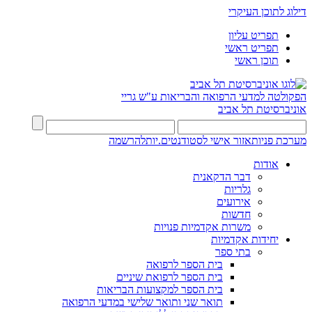
דילוג לתוכן העיקרי
תפריט עליון
תפריט ראשי
תוכן ראשי
הפקולטה למדעי הרפואה והבריאות ע"ש גריי
אוניברסיטת תל אביב
מערכת פניות
אזור אישי לסטודנטים.יות
להרשמה
אודות
דבר הדקאנית
גלריות
אירועים
חדשות
משרות אקדמיות פנויות
יחידות אקדמיות
בתי ספר
בית הספר לרפואה
בית הספר לרפואת שיניים
בית הספר למקצועות הבריאות
תואר שני ותואר שלישי במדעי הרפואה