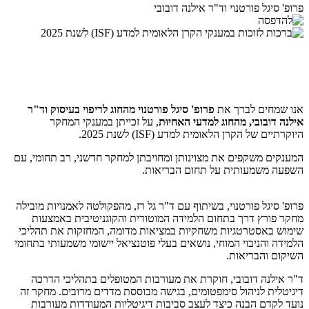
פרופ' סיגל פורטנוי וד"ר אילנה דובובי
אנו שמחים לברך את
פרופ' סיגל פורטנוי מהחוג לריפוי בעיסוק וד"ר
אילנה דובובי, מהחוג למדעי האחיוּת
, על זכייתן במענקי המחקר
היוקרתיים של הקרן הלאומית למדע (ISF) לשנת 2025.
המענקים משקפים את מצוינותן ומחויבתן למחקר חדשני, רב תחומי, עם
השפעה משמעותית על תחום הבריאות.
פרופ' סיגל פורטנוי, בשיתוף עם ד"ר גל רז, מהפקולטה לאמנויות מובילה
מחקר פורץ דרך בתחום הלמידה המוטורית והקוגניטיבית באמצעות
שימוש באסטרטגיות משחקיות במציאות מדומה, המחזקות את תהליכי
הלמידה והניבוי המוחי, נושאים בעלי פוטנציאל יישומי משמעותי בתחומי
השיקום והבריאות.
ד"ר אילנה דובובי, חוקרת את מעורבות המטופלים בתהליכי הדרכה
דיגיטלית לניהול סימפטומים, בגישה מבוססת מדדים מרובים. מחקר זה
נועד לקדם הבנה כיצד לעצב סביבות דיגיטליות המעודדות מעורבות