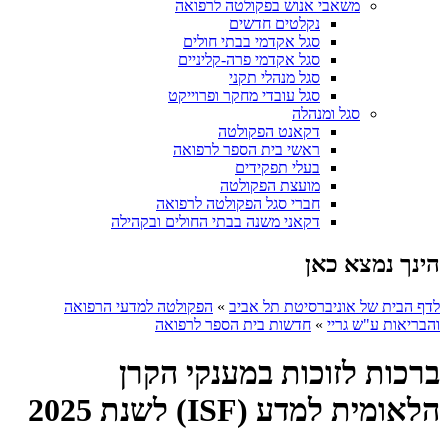
משאבי אנוש בפקולטה לרפואה
נקלטים חדשים
סגל אקדמי בבתי חולים
סגל אקדמי פרה-קליניים
סגל מנהלי תקני
סגל עובדי מחקר ופרוייקט
סגל ומנהלה
דקאנט הפקולטה
ראשי בית הספר לרפואה
בעלי תפקידים
מועצת הפקולטה
חברי סגל הפקולטה לרפואה
דקאני משנה בבתי החולים ובקהילה
הינך נמצא כאן
לדף הבית של אוניברסיטת תל אביב
»
הפקולטה למדעי הרפואה
והבריאות ע"ש גריי
»
חדשות בית הספר לרפואה
ברכות לזוכות במענקי הקרן
הלאומית למדע (ISF) לשנת 2025