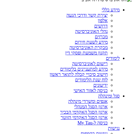
מידע כללי
יצירת קשר ודרכי הגעה
אלפון
דרושים
נהלי האוניברסיטה
מכרזים
מידע לשעת חירום
מבקרת האוניברסיטה
תקנון משמעת ופסקי דין
לימודים
רישום לאוניברסיטה
מידע למתעניינים בלימודים
חישוב סיכויי קבלה לתואר ראשון
לוח שנת הלימודים
ידיעונים
כניסה לאזור האישי
סגל ומינהלה
אגפים ומשרדי מינהלה
ארגון הסגל המנהלי
ארגון הסגל האקדמי הבכיר
ארגון הסגל האקדמי הזוטר
כניסה ל-My Tau
נגישות
נגישות בקמפוס