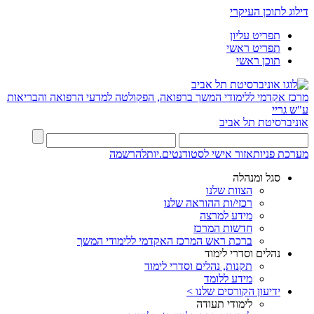
דילוג לתוכן העיקרי
תפריט עליון
תפריט ראשי
תוכן ראשי
מרכז אקדמי ללימודי המשך ברפואה, הפקולטה למדעי הרפואה והבריאות
ע"ש גריי
אוניברסיטת תל אביב
מערכת פניות
אזור אישי לסטודנטים.יות
להרשמה
סגל ומנהלה
הצוות שלנו
רכזי/ות ההוראה שלנו
מידע למרצה
חדשות המרכז
ברכת ראש המרכז האקדמי ללימודי המשך
נהלים וסדרי לימוד
תקנות, נהלים וסדרי לימוד
מידע ללומד
ידיעון הקורסים שלנו >
לימודי תעודה