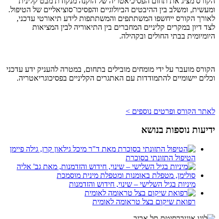
הקורס מציג את תחום הפסיכיאטריה של הזקנה מנקודת מבט קלינית
ומעשית, ומשלב בין ההיבטים הביולוגיים והפסיכו־סוציאליים של הטיפול.
לאורך הקורס ייחשפו המשתתפים והמשתתפות לידע תיאורטי עדכני,
לצד דיון במקרים קליניים המחברים בין התיאוריה לבין המציאות
היומיומית בבתי החולים ובקהילה.
הקורס מועבר על ידי מומחים מובילים בתחום, במטרה להעניק ידע עדכני
וכלים יישומיים להתמודדות עם האתגרים הקליניים בפסיכוגריאטריה.
לאתר הקורס ופרטים נוספים >
ידיעות נוספות בנושא
הטיפול התזונתי בסוכרת
מיניות בגיל השלישי – שינוי, חידוש והזדמנות
רפואת שיקום בצל טראומה לאומית