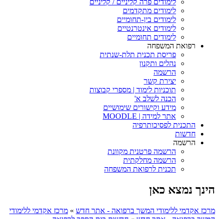
לימודים פרה קליניים / קליניים
לימודים מתקדמים
לימודים בין-תחומיים
לימודים אינטרנטיים
לימודים תחומיים
רפואת המשפחה
פריסת תכנית תלת-שנתית
נהלים ותקנון
הרשמה
יצירת קשר
תוכניות לימוד | מספרי קבוצות
הכנה לשלב א'
מידע וקישורים שימושיים
אתר למידה | MOODLE
התכנית לפסיכותרפיה
חדשות
הרשמה
הרשמה פרטנית מקוונת
הרשמה מחלקתית
תכנית לרפואת המשפחה
הינך נמצא כאן
מרכז אקדמי ללימודי המשך ברפואה - אתר חדש
»
מרכז אקדמי ללימודי