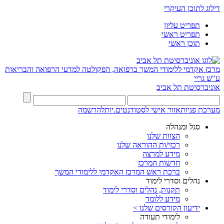
דילוג לתוכן העיקרי
תפריט עליון
תפריט ראשי
תוכן ראשי
מרכז אקדמי ללימודי המשך ברפואה, הפקולטה למדעי הרפואה והבריאות
ע"ש גריי
אוניברסיטת תל אביב
מערכת פניות
אזור אישי לסטודנטים.יות
להרשמה
סגל ומנהלה
הצוות שלנו
רכזי/ות ההוראה שלנו
מידע למרצה
חדשות המרכז
ברכת ראש המרכז האקדמי ללימודי המשך
נהלים וסדרי לימוד
תקנות, נהלים וסדרי לימוד
מידע ללומד
ידיעון הקורסים שלנו >
לימודי תעודה