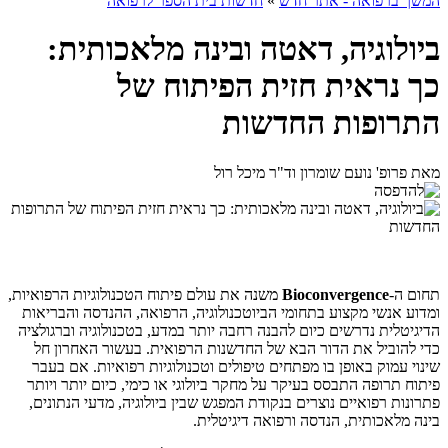
המשך ברפואה - אתר חדש
»
חדשות בית הספר לרפואה
ביולוגיה, דאטה ובינה מלאכותית:
כך נראית חזית הפיתוח של
התרופות החדשות
מאת פרופ' נועם שומרון וד"ר מיכל רול
תחום ה-
Bioconvergence
משנה את עולם פיתוח הטכנולוגיות הרפואיות,
ומדוע אנשי מקצוע בתחומי הביוטכנולוגיה, הרפואה, ההנדסה והבריאות
הדיגיטלית נדרשים כיום להבנה רחבה יותר במדע, בטכנולוגיה וברגולציה
כדי להוביל את הדור הבא של החדשנות הרפואית. בעשור האחרון חל
שינוי עמוק באופן בו מפתחים טיפולים וטכנולוגיות רפואיות. אם בעבר
פיתוח תרופה התבסס בעיקר על מחקר ביולוגי או כימי, כיום יותר ויותר
פתרונות רפואיים נוצרים בנקודת המפגש שבין ביולוגיה, מדעי הנתונים,
בינה מלאכותית, הנדסה ורפואה דיגיטלית.