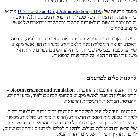
משתייכים בצורה ברורה לקטגוריה טכנולוגית אחת.
מסמך מדיניות של
U.S. Food and Drug Administration (FDA)
מדגיש
כי ההתפתחות המהירה של טכנולוגיות רפואיות מבוססות AI ודאטה
יוצרת צורך בגישות רגולטוריות חדשות ובהכשרה מותאמת של אנשי
מקצוע בתחום.
העשור הקרוב צפוי להעמיק עוד יותר את החיבור בין ביולוגיה, הנדסה,
דאטה, רפואה דיגיטלית ובינה מלאכותית. במציאות הזו, אנשי מקצוע
שיידעו לעבוד בממשק שבין תחומי הידע השונים צפויים להיות חלק
משמעותי מהדור הבא של החדשנות הרפואית.
להקנות כלים למדענים
מתוך ההבנה הזו נבנתה התוכנית
bioconvergence and regulation
–
קורס אונליין המיועד לאנשי מקצוע בתחומי הביוטכנולוגיה, מדעי החיים,
ההנדסה, הבריאות הדיגיטלית והרפואה.
התוכנית נועדה להעניק למשתתפי התוכנית בסיס מדעי ורגולטורי וכלים
לפיתוח טכנולוגיות רפואיות חדשניות, (תרופות כימיות, ביולוגיות, מכשור
רפואי וכדומה תוך התמקדות בתהליכי הרגולציה והחשיבה הרגולטורית
של הרשויות המובילות בעולם, ולהקנות לכלים למדענים מתחומים שונים,
להבנת תהליך הפיתוח של מוצרי הדור הבא.