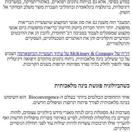
במדע בסיסי, אלא גם בניתוח נתונים רפואיים, באלגוריתמיקה, במערכות
דיגיטליות, ברגולציה בינלאומית ובתהליכי העברת מוצר משלב המחקר אל
השוק.
המעבר הזה משנה גם את סוג אנשי המקצוע שתעשיית הבריאות
מחפשת. יותר ויותר חברות ביוטק והייטק־בריאות מחפשות כיום אנשי
מקצוע שמסוגלים לעבוד בסביבה רב־תחומית, להבין הן את ההיבטים
המדעיים והקליניים והן את האתגרים הטכנולוגיים, העסקיים
והרגולטוריים.
דו"ח של McKinsey & Company על עתיד תעשיית הביופארמה
הצביע
על כך ששילוב בינה מלאכותית, ניתוח נתונים מתקדם ורפואה דיגיטלית
צפוי להפוך לחלק בלתי נפרד מפיתוח תרופות בשנים הקרובות.
כשהביולוגיה פוגשת בינה מלאכותית
אחד התחומים הבולטים ביותר בעולם ה-Bioconvergence הוא השימוש
בבינה מלאכותית לצורך פיתוח תרופות וטיפולים חדשים.
מערכות AI מסוגלות כיום לנתח מאגרי מידע ביולוגיים עצומים, לזהות
קשרים בין מולקולות למחלות, לסייע באיתור מטרות טיפוליות חדשות ואף
להעריך אילו תרכובות עשויות להיות יעילות עוד לפני תחילת הניסויים
הקליניים.