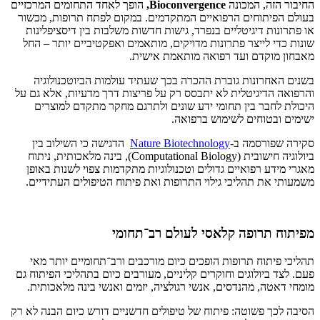
החיבור הזה, המכונה
Bioconvergence,
הופך לאחד התחומים המרכזיים
בעולם הפיתוחים הרפואיים המתקדמים. במקום לפתח תרופות, מכשור
או פתרונות דיגיטליים בנפרד, גישות חדשות משלבות בין דיסציפלינות
שונות כדי לייצר פתרונות מדויקים, מותאמים ואפקטיביים יותר – החל
מאבחון מוקדם ועד רפואה מותאמת אישית.
בשנים האחרונות גוברת ההכרה בכך שעתיד עולמות הביוטכנולוגיה
והרפואה הדיגיטלית לא יתבסס רק על פריצות דרך מדעיות, אלא גם על
היכולת לחבר בין תחומי ידע שונים ולתרגם מחקר מתקדם למוצרים
ישימים ובטוחים לשימוש ברפואה.
סקירה שפורסמה ב-
Nature Biotechnology
הדגישה כי השילוב בין
ביולוגיה חישובית (Computational Biology), בינה מלאכותית, ניתוח
מאגרי מידע רפואיים גדולים וטכנולוגיות מתקדמות צפוי לשנות באופן
משמעותי את תהליכי גילוי התרופות ואת פיתוח הטיפולים העתידיים.
מפיתוח תרופה קלאסי לעולם רב־תחומי
תהליכי פיתוח תרופות הופכים כיום מורכבים ורב־תחומיים יותר מאי
פעם. לצד ביולוגים וחוקרים קליניים, מעורבים כיום בתהליכי הפיתוח גם
מומחי דאטה, מהנדסים, אנשי רגולציה, יזמים ואנשי בינה מלאכותית.
הסיבה לכך פשוטה: פיתוח של טיפולים חדשניים דורש כיום הבנה לא רק