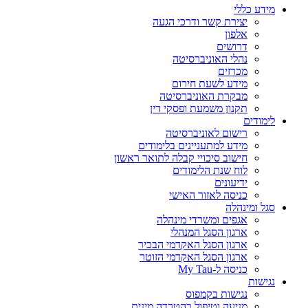
מידע כללי
יצירת קשר ודרכי הגעה
אלפון
דרושים
נהלי האוניברסיטה
מכרזים
מידע לשעת חירום
מבקרת האוניברסיטה
תקנון משמעת ופסקי דין
לימודים
רישום לאוניברסיטה
מידע למתעניינים בלימודים
חישוב סיכויי קבלה לתואר ראשון
לוח שנת הלימודים
ידיעונים
כניסה לאזור האישי
סגל ומינהלה
אגפים ומשרדי מינהלה
ארגון הסגל המנהלי
ארגון הסגל האקדמי הבכיר
ארגון הסגל האקדמי הזוטר
כניסה ל-My Tau
נגישות
נגישות בקמפוס
מניעה וטיפול בהטרדה מינית