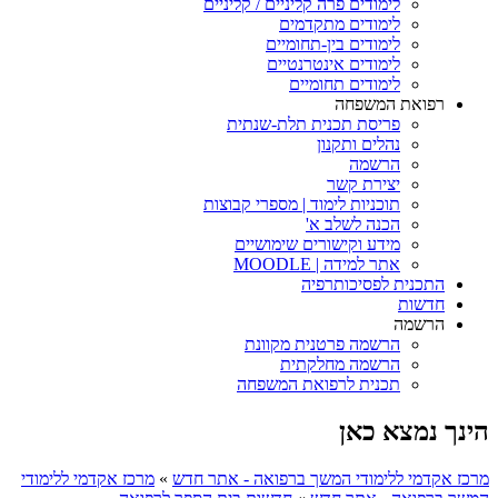
לימודים פרה קליניים / קליניים
לימודים מתקדמים
לימודים בין-תחומיים
לימודים אינטרנטיים
לימודים תחומיים
רפואת המשפחה
פריסת תכנית תלת-שנתית
נהלים ותקנון
הרשמה
יצירת קשר
תוכניות לימוד | מספרי קבוצות
הכנה לשלב א'
מידע וקישורים שימושיים
אתר למידה | MOODLE
התכנית לפסיכותרפיה
חדשות
הרשמה
הרשמה פרטנית מקוונת
הרשמה מחלקתית
תכנית לרפואת המשפחה
הינך נמצא כאן
מרכז אקדמי ללימודי המשך ברפואה - אתר חדש
»
מרכז אקדמי ללימודי