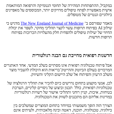
במקביל, ההתפתחות המהירה של תחומי הגנומיקה והרפואה המותאמת
אישית מאפשרת לפתח טיפולים מדויקים יותר, המבוססים על מאפיינים
ביולוגיים וגנטיים של מטופלים.
מאמר שפורסם ב־
The New England Journal of Medicine
מדגיש כי
שילוב AI בפיתוח תרופות עשוי לקצר תהליכי מחקר, לשפר את יכולת
החיזוי של יעילות טיפולים ולהפחית חלק מהעלויות הכרוכות בפיתוח
תרופות חדשות.
חדשנות רפואית מחייבת גם הבנה רגולטורית
אבל פיתוח טכנולוגיה רפואית אינו מסתיים בשלב המדעי. אחד האתגרים
המרכזיים בעולם הביוטק וההייטק־בריאות הוא היכולת להעביר מוצר
משלב הרעיון והפיתוח אל שלב היישום הקליני והשיווק.
לכן, אנשי מקצוע בתחום נדרשים כיום להכיר את תהליך הרגולציה של
טכנולוגיות רפואיות, כולל תכנון וביצוע של ניסויים קליניים, הערכת
בטיחות, איכות, קניין רוחני ותהליכי אישור של רשויות רגולטוריות
במדינות אליהם הם מתכננים לשווק את הטכנולוגיה.
הצורך הזה הופך משמעותי במיוחד בתחום המוצרים שמשלבים בין
ביולוגיה, טכנולוגיה, תוכנה, דאטה ובינה מלאכותית, ולעיתים אינם