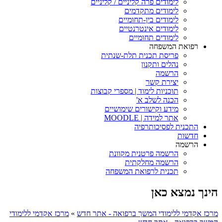
לימודים פרה קליניים / קליניים
לימודים מתקדמים
לימודים בין-תחומיים
לימודים אינטרנטיים
לימודים תחומיים
רפואת המשפחה
פריסת תכנית תלת-שנתית
נהלים ותקנון
הרשמה
יצירת קשר
תוכניות לימוד | מספרי קבוצות
הכנה לשלב א'
מידע וקישורים שימושיים
אתר למידה | MOODLE
התכנית לפסיכותרפיה
חדשות
הרשמה
הרשמה פרטנית מקוונת
הרשמה מחלקתית
תכנית לרפואת המשפחה
הינך נמצא כאן
מרכז אקדמי ללימודי המשך ברפואה - אתר חדש
»
מרכז אקדמי ללימודי