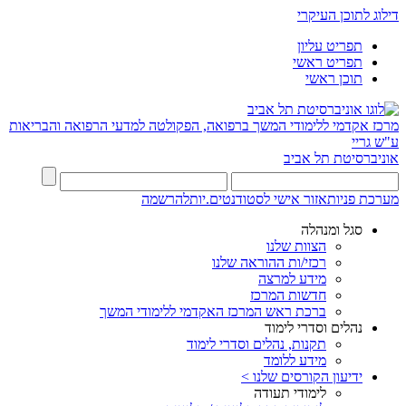
דילוג לתוכן העיקרי
תפריט עליון
תפריט ראשי
תוכן ראשי
מרכז אקדמי ללימודי המשך ברפואה, הפקולטה למדעי הרפואה והבריאות
ע"ש גריי
אוניברסיטת תל אביב
מערכת פניות
אזור אישי לסטודנטים.יות
להרשמה
סגל ומנהלה
הצוות שלנו
רכזי/ות ההוראה שלנו
מידע למרצה
חדשות המרכז
ברכת ראש המרכז האקדמי ללימודי המשך
נהלים וסדרי לימוד
תקנות, נהלים וסדרי לימוד
מידע ללומד
ידיעון הקורסים שלנו >
לימודי תעודה