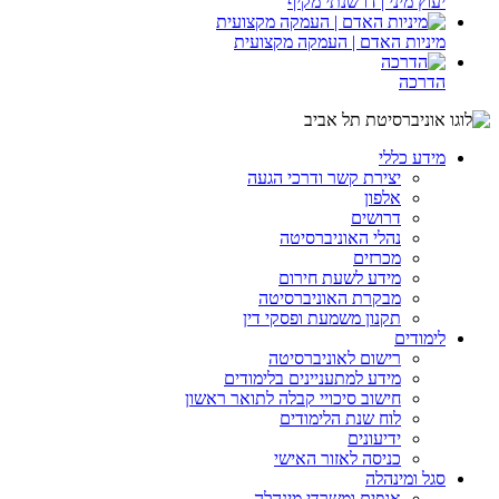
יעוץ מיני | דו שנתי מקיף
מיניות האדם | העמקה מקצועית
הדרכה
מידע כללי
יצירת קשר ודרכי הגעה
אלפון
דרושים
נהלי האוניברסיטה
מכרזים
מידע לשעת חירום
מבקרת האוניברסיטה
תקנון משמעת ופסקי דין
לימודים
רישום לאוניברסיטה
מידע למתעניינים בלימודים
חישוב סיכויי קבלה לתואר ראשון
לוח שנת הלימודים
ידיעונים
כניסה לאזור האישי
סגל ומינהלה
אגפים ומשרדי מינהלה