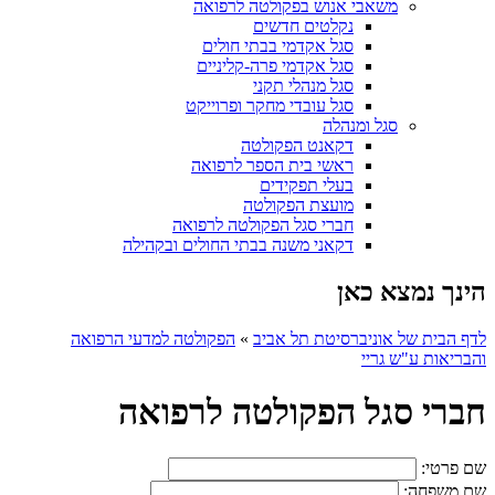
משאבי אנוש בפקולטה לרפואה
נקלטים חדשים
סגל אקדמי בבתי חולים
סגל אקדמי פרה-קליניים
סגל מנהלי תקני
סגל עובדי מחקר ופרוייקט
סגל ומנהלה
דקאנט הפקולטה
ראשי בית הספר לרפואה
בעלי תפקידים
מועצת הפקולטה
חברי סגל הפקולטה לרפואה
דקאני משנה בבתי החולים ובקהילה
הינך נמצא כאן
לדף הבית של אוניברסיטת תל אביב
»
הפקולטה למדעי הרפואה
והבריאות ע"ש גריי
חברי סגל הפקולטה לרפואה
שם פרטי:
שם משפחה: