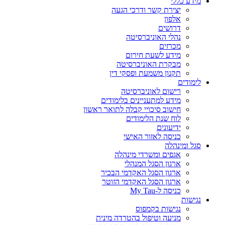
מידע כללי
יצירת קשר ודרכי הגעה
אלפון
דרושים
נהלי האוניברסיטה
מכרזים
מידע לשעת חירום
מבקרת האוניברסיטה
תקנון משמעת ופסקי דין
לימודים
רישום לאוניברסיטה
מידע למתעניינים בלימודים
חישוב סיכויי קבלה לתואר ראשון
לוח שנת הלימודים
ידיעונים
כניסה לאזור האישי
סגל ומינהלה
אגפים ומשרדי מינהלה
ארגון הסגל המנהלי
ארגון הסגל האקדמי הבכיר
ארגון הסגל האקדמי הזוטר
כניסה ל-My Tau
נגישות
נגישות בקמפוס
מניעה וטיפול בהטרדה מינית