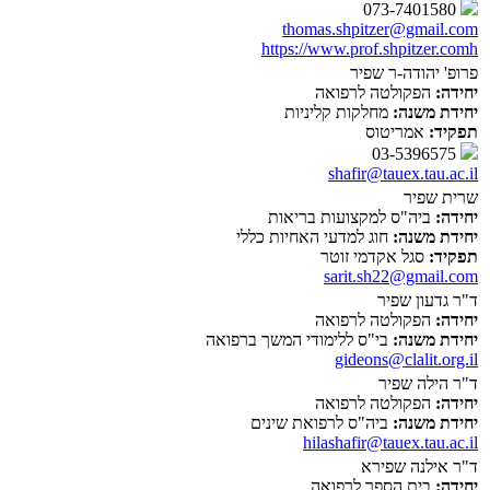
073-7401580
thomas.shpitzer@gmail.com
https://www.prof.shpitzer.comh
פרופ' יהודה-ר שפיר
יחידה:
הפקולטה לרפואה
יחידת משנה:
מחלקות קליניות
תפקיד:
אמריטוס
03-5396575
shafir@tauex.tau.ac.il
שרית שפיר
יחידה:
ביה"ס למקצועות בריאות
יחידת משנה:
חוג למדעי האחיות כללי
תפקיד:
סגל אקדמי זוטר
sarit.sh22@gmail.com
ד"ר גדעון שפיר
יחידה:
הפקולטה לרפואה
יחידת משנה:
בי"ס ללימודי המשך ברפואה
gideons@clalit.org.il
ד"ר הילה שפיר
יחידה:
הפקולטה לרפואה
יחידת משנה:
ביה"ס לרפואת שינים
hilashafir@tauex.tau.ac.il
ד"ר אילנה שפירא
יחידה:
בית הספר לרפואה