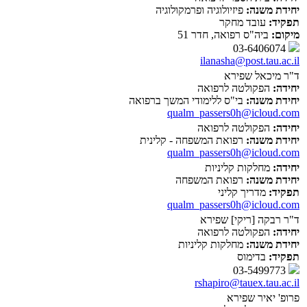
יחידת משנה:
פיזיולוגיה ופרמקולוגיה
תפקיד:
עובד מחקר
מיקום:
ביה"ס רפואה, חדר 51
03-6406074
ilanasha@post.tau.ac.il
ד"ר מיכאל שפירא
יחידה:
הפקולטה לרפואה
יחידת משנה:
בי"ס ללימודי המשך ברפואה
qualm_passers0h@icloud.com
יחידה:
הפקולטה לרפואה
יחידת משנה:
רפואת המשפחה - קלינית
qualm_passers0h@icloud.com
יחידה:
מחלקות קליניות
יחידת משנה:
רפואת המשפחה
תפקיד:
מדריך קליני
qualm_passers0h@icloud.com
ד"ר רבקה [ריקי] שפירא
יחידה:
הפקולטה לרפואה
יחידת משנה:
מחלקות קליניות
תפקיד:
בדימוס
03-5499773
rshapiro@tauex.tau.ac.il
פרופ' יאיר שפירא