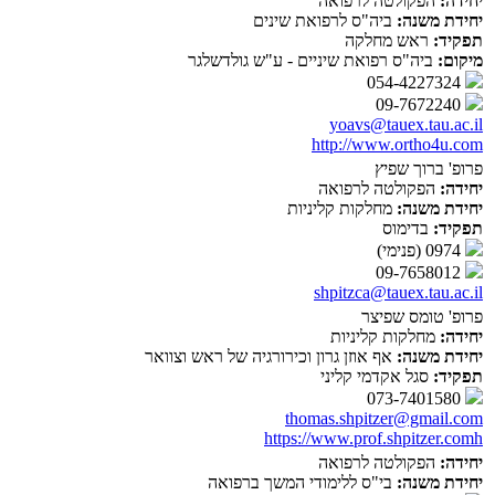
יחידה:
הפקולטה לרפואה
יחידת משנה:
ביה"ס לרפואת שינים
תפקיד:
ראש מחלקה
מיקום:
ביה"ס רפואת שיניים - ע"ש גולדשלגר
054-4227324
09-7672240
yoavs@tauex.tau.ac.il
http://www.ortho4u.com
פרופ' ברוך שפיץ
יחידה:
הפקולטה לרפואה
יחידת משנה:
מחלקות קליניות
תפקיד:
בדימוס
0974 (פנימי)
09-7658012
shpitzca@tauex.tau.ac.il
פרופ' טומס שפיצר
יחידה:
מחלקות קליניות
יחידת משנה:
אף אוזן גרון וכירורגיה של ראש וצוואר
תפקיד:
סגל אקדמי קליני
073-7401580
thomas.shpitzer@gmail.com
https://www.prof.shpitzer.comh
יחידה:
הפקולטה לרפואה
יחידת משנה:
בי"ס ללימודי המשך ברפואה