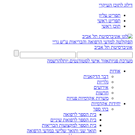
דילוג לתוכן העיקרי
תפריט עליון
תפריט ראשי
תוכן ראשי
הפקולטה למדעי הרפואה והבריאות ע"ש גריי
אוניברסיטת תל אביב
מערכת פניות
אזור אישי לסטודנטים.יות
להרשמה
אודות
דבר הדקאנית
גלריות
אירועים
חדשות
משרות אקדמיות פנויות
יחידות אקדמיות
בתי ספר
בית הספר לרפואה
בית הספר לרפואת שיניים
בית הספר למקצועות הבריאות
תואר שני ותואר שלישי במדעי הרפואה