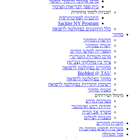
מרכז אקדמי ללימודי המשך
בית ספר לבריאות הציבור
תכניות לימוד מיוחדות
התכנית לפסיכותרפיה
Sackler NY Program
כלל התקנונים בפקולטה לרפואה
מחקר
חדשות המחקר
יושרה במחקר
הספרייה למדעי החיים
מרכז השירות הוטרינרי
ציוד בין מחלקתי (צב"מ)
מחקרים בפקולטה לרפואה
BioMed @ TAU
מחקר בפקולטה לרפואה
רשימת קתדרות בפקולטה לרפואה
מענקי מחקר
מינהל ושירותים
מערכות מידע
יחידות רכש ואינוונטר
משרד אב הבית
מעבדה לצילום
חוברת חוקרים
מערכת חיפוש מנחים.ות
סגל ומנהלה