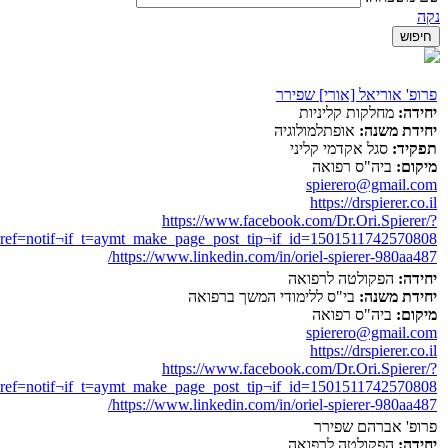
נקה
פרופ' אוריאל [אורי] שפירר
יחידה:
מחלקות קליניות
יחידת משנה:
אופתלמולוגיה
תפקיד:
סגל אקדמי קליני
מיקום:
ביה"ס רפואה
spierero@gmail.com
https://drspierer.co.il
https://www.facebook.com/Dr.Ori.Spierer/?
ef=notif¬if_t=aymt_make_page_post_tip¬if_id=1501511742570808
https://www.linkedin.com/in/oriel-spierer-980aa487/
יחידה:
הפקולטה לרפואה
יחידת משנה:
בי"ס ללימודי המשך ברפואה
מיקום:
ביה"ס רפואה
spierero@gmail.com
https://drspierer.co.il
https://www.facebook.com/Dr.Ori.Spierer/?
ef=notif¬if_t=aymt_make_page_post_tip¬if_id=1501511742570808
https://www.linkedin.com/in/oriel-spierer-980aa487/
פרופ' אברהם שפירר
יחידה:
הפקולטה לרפואה