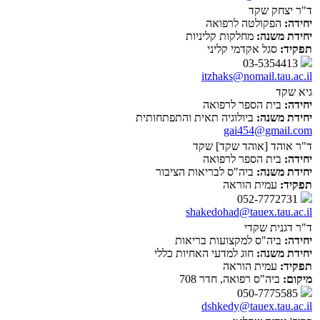
ד"ר יצחק שקד
יחידה:
הפקולטה לרפואה
יחידת משנה:
מחלקות קליניות
תפקיד:
סגל אקדמי קליני
03-5354413
itzhaks@nomail.tau.ac.il
גיא שקד
יחידה:
בית הספר לרפואה
יחידת משנה:
ביולוגיה תאית והתפתחותית
gai454@gmail.com
ד"ר אוהד [אוהד שקד] שקד
יחידה:
בית הספר לרפואה
יחידת משנה:
ביה"ס לבריאות הציבור
תפקיד:
עמית הוראה
052-7772731
shakedohad@tauex.tau.ac.il
ד"ר דגנית שקדי
יחידה:
ביה"ס למקצועות בריאות
יחידת משנה:
חוג למדעי האחיות כללי
תפקיד:
עמית הוראה
מיקום:
ביה"ס רפואה, חדר 708
050-7775585
dshkedy@tauex.tau.ac.il