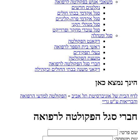
משאבי אנוש בפקולטה לרפואה
נקלטים חדשים
סגל אקדמי בבתי חולים
סגל אקדמי פרה-קליניים
סגל מנהלי תקני
סגל עובדי מחקר ופרוייקט
סגל ומנהלה
דקאנט הפקולטה
ראשי בית הספר לרפואה
בעלי תפקידים
מועצת הפקולטה
חברי סגל הפקולטה לרפואה
דקאני משנה בבתי החולים ובקהילה
הינך נמצא כאן
לדף הבית של אוניברסיטת תל אביב
»
הפקולטה למדעי הרפואה
והבריאות ע"ש גריי
חברי סגל הפקולטה לרפואה
שם פרטי:
שם משפחה: