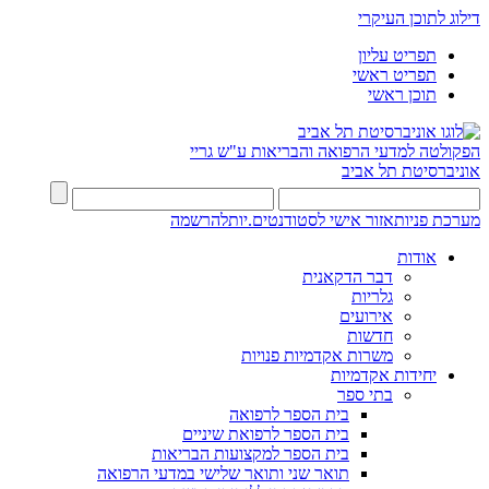
דילוג לתוכן העיקרי
תפריט עליון
תפריט ראשי
תוכן ראשי
הפקולטה למדעי הרפואה והבריאות ע"ש גריי
אוניברסיטת תל אביב
מערכת פניות
אזור אישי לסטודנטים.יות
להרשמה
אודות
דבר הדקאנית
גלריות
אירועים
חדשות
משרות אקדמיות פנויות
יחידות אקדמיות
בתי ספר
בית הספר לרפואה
בית הספר לרפואת שיניים
בית הספר למקצועות הבריאות
תואר שני ותואר שלישי במדעי הרפואה