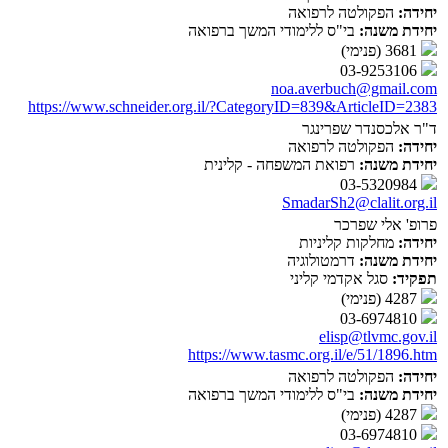
יחידה:
הפקולטה לרפואה
יחידת משנה:
בי"ס ללימודי המשך ברפואה
3681 (פנימי)
03-9253106
noa.averbuch@gmail.com
https://www.schneider.org.il/?CategoryID=839&ArticleID=2383
ד"ר אלכסנדר שפרינגר
יחידה:
הפקולטה לרפואה
יחידת משנה:
רפואת המשפחה - קלינית
03-5320984
SmadarSh2@clalit.org.il
פרופ' אלי שפרכר
יחידה:
מחלקות קליניות
יחידת משנה:
דרמטולוגיה
תפקיד:
סגל אקדמי קליני
4287 (פנימי)
03-6974810
elisp@tlvmc.gov.il
https://www.tasmc.org.il/e/51/1896.htm
יחידה:
הפקולטה לרפואה
יחידת משנה:
בי"ס ללימודי המשך ברפואה
4287 (פנימי)
03-6974810