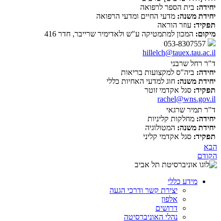
יחידה:
בית הספר לרפואה
יחידת משנה:
מדעי החיים ומדעי הרפואה
תפקיד:
עוזר הוראה
מיקום:
המכון למתמטיקה ע"ש ולאדימיר שרייבר, חדר 416
053-8307557
hillelch@tauex.tau.ac.il
ד"ר רחל שרבני
יחידה:
ביה"ס למקצועות בריאות
יחידת משנה:
חוג למדעי האחיות כללי
תפקיד:
סגל אקדמי זוטר
rachel@wns.gov.il
ד"ר תמיר שרגאי
יחידה:
מחלקות קליניות
יחידת משנה:
המטולוגיה
תפקיד:
סגל אקדמי קליני
הבא
הקודם
מידע כללי
יצירת קשר ודרכי הגעה
אלפון
דרושים
נהלי האוניברסיטה