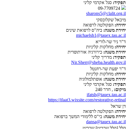
תפקיד:
סגל אקדמי קליני
09-7709724
sharons5@clalit.org.il
מיכאל שקלובסקי
יחידה:
הפקולטה לרפואה
יחידת משנה:
ביה"ס לרפואת שינים
michaelsh1@tauex.tau.ac.il
ד"ר ניר שר-לוריא
יחידה:
מחלקות קליניות
יחידת משנה:
כירורגיה אורתופדית
תפקיד:
מדריך קליני
Nir.Sherr@sheba.health.gov.il
ד"ר יפעת שר-רוזנטל
יחידה:
מחלקות קליניות
יחידת משנה:
אופתלמולוגיה
תפקיד:
סגל אקדמי קליני
מיקום:
, חדר 240
ifatsh@tauex.tau.ac.il
https://ifaat3.wixsite.com/restorative-retinal
דן שראל
יחידה:
הפקולטה לרפואה
יחידת משנה:
בי"ס ללימודי המשך ברפואה
dansa@tauex.tau.ac.il
הלל [הלל שרביט] שרביט