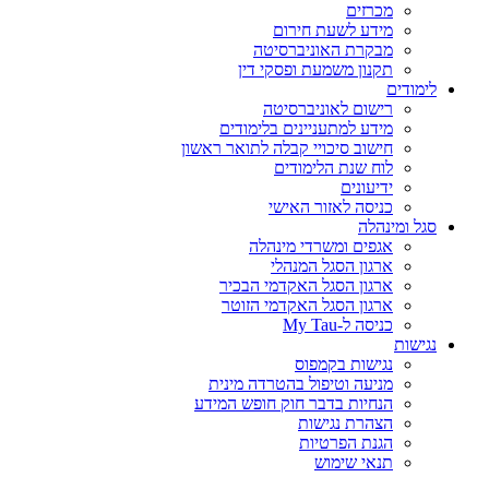
מכרזים
מידע לשעת חירום
מבקרת האוניברסיטה
תקנון משמעת ופסקי דין
לימודים
רישום לאוניברסיטה
מידע למתעניינים בלימודים
חישוב סיכויי קבלה לתואר ראשון
לוח שנת הלימודים
ידיעונים
כניסה לאזור האישי
סגל ומינהלה
אגפים ומשרדי מינהלה
ארגון הסגל המנהלי
ארגון הסגל האקדמי הבכיר
ארגון הסגל האקדמי הזוטר
כניסה ל-My Tau
נגישות
נגישות בקמפוס
מניעה וטיפול בהטרדה מינית
הנחיות בדבר חוק חופש המידע
הצהרת נגישות
הגנת הפרטיות
תנאי שימוש