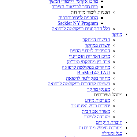
מרכז אקדמי ללימודי המשך
בית ספר לבריאות הציבור
תכניות לימוד מיוחדות
התכנית לפסיכותרפיה
Sackler NY Program
כלל התקנונים בפקולטה לרפואה
מחקר
חדשות המחקר
יושרה במחקר
הספרייה למדעי החיים
מרכז השירות הוטרינרי
ציוד בין מחלקתי (צב"מ)
מחקרים בפקולטה לרפואה
BioMed @ TAU
מחקר בפקולטה לרפואה
רשימת קתדרות בפקולטה לרפואה
מענקי מחקר
מינהל ושירותים
מערכות מידע
יחידות רכש ואינוונטר
משרד אב הבית
מעבדה לצילום
חוברת חוקרים
מערכת חיפוש מנחים.ות
סגל ומנהלה