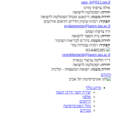
sara_h@012.net.il
אילה צרפתי מורנו
יחידה:
הפקולטה לרפואה
יחידת משנה:
דיקאנט ומנהל הפקולטה לרפואה
תפקיד:
רכז/ת שיבוץ חדרים ותיאום אירועים
ayalamoreno@tauex.tau.ac.il
ורד צרפתי-שמש
יחידה:
בית הספר לרפואה
יחידת משנה:
ביה"ס לבריאות הציבור
תפקיד:
רכז/ת עבודות גמר
03-6405295
veredshemesh@tauex.tau.ac.il
ד"ר חלימה צרצור גבארה
יחידה:
הפקולטה לרפואה
יחידת משנה:
רפואת המשפחה - קלינית
הקודם
מידע כללי
יצירת קשר ודרכי הגעה
אלפון
דרושים
נהלי האוניברסיטה
מכרזים