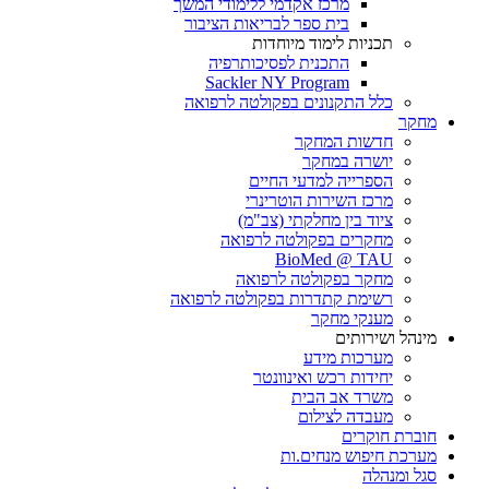
מרכז אקדמי ללימודי המשך
בית ספר לבריאות הציבור
תכניות לימוד מיוחדות
התכנית לפסיכותרפיה
Sackler NY Program
כלל התקנונים בפקולטה לרפואה
מחקר
חדשות המחקר
יושרה במחקר
הספרייה למדעי החיים
מרכז השירות הוטרינרי
ציוד בין מחלקתי (צב"מ)
מחקרים בפקולטה לרפואה
BioMed @ TAU
מחקר בפקולטה לרפואה
רשימת קתדרות בפקולטה לרפואה
מענקי מחקר
מינהל ושירותים
מערכות מידע
יחידות רכש ואינוונטר
משרד אב הבית
מעבדה לצילום
חוברת חוקרים
מערכת חיפוש מנחים.ות
סגל ומנהלה