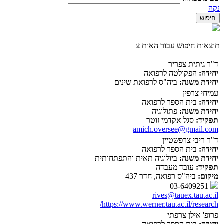
נקה
תוצאות חיפוש עבור האות צ
ד"ר גיתית צפריר
יחידה:
הפקולטה לרפואה
יחידת משנה:
ביה"ס לרפואת שינים
עמיחי צרפין
יחידה:
בית הספר לרפואה
יחידת משנה:
פתולוגיה
תפקיד:
סגל אקדמי זוטר
amich.oversee@gmail.com
ד"ר ריבי צרפשטיין
יחידה:
בית הספר לרפואה
יחידת משנה:
ביולוגיה תאית והתפתחותית
תפקיד:
עובד מעבדה
מיקום:
ביה"ס רפואה, חדר 437
03-6409251
rives@tauex.tau.ac.il
https://www.werner.tau.ac.il/research/
פרופ' אילן צרפתי