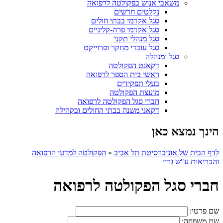
משאבי אנוש בפקולטה לרפואה
נקלטים חדשים
סגל אקדמי בבתי חולים
סגל אקדמי פרה-קליניים
סגל מנהלי תקני
סגל עובדי מחקר ופרוייקט
סגל ומנהלה
דקאנט הפקולטה
ראשי בית הספר לרפואה
בעלי תפקידים
מועצת הפקולטה
חברי סגל הפקולטה לרפואה
דקאני משנה בבתי החולים ובקהילה
הינך נמצא כאן
לדף הבית של אוניברסיטת תל אביב
»
הפקולטה למדעי הרפואה
והבריאות ע"ש גריי
חברי סגל הפקולטה לרפואה
שם פרטי:
שם משפחה: