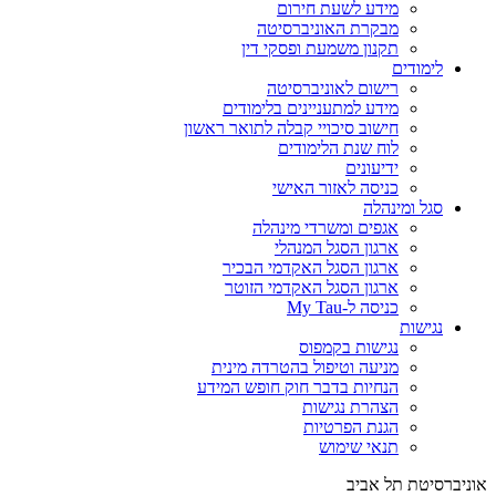
מידע לשעת חירום
מבקרת האוניברסיטה
תקנון משמעת ופסקי דין
לימודים
רישום לאוניברסיטה
מידע למתעניינים בלימודים
חישוב סיכויי קבלה לתואר ראשון
לוח שנת הלימודים
ידיעונים
כניסה לאזור האישי
סגל ומינהלה
אגפים ומשרדי מינהלה
ארגון הסגל המנהלי
ארגון הסגל האקדמי הבכיר
ארגון הסגל האקדמי הזוטר
כניסה ל-My Tau
נגישות
נגישות בקמפוס
מניעה וטיפול בהטרדה מינית
הנחיות בדבר חוק חופש המידע
הצהרת נגישות
הגנת הפרטיות
תנאי שימוש
אוניברסיטת תל אביב