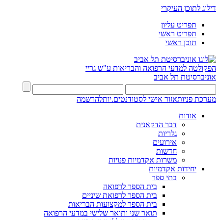
דילוג לתוכן העיקרי
תפריט עליון
תפריט ראשי
תוכן ראשי
הפקולטה למדעי הרפואה והבריאות ע"ש גריי
אוניברסיטת תל אביב
מערכת פניות
אזור אישי לסטודנטים.יות
להרשמה
אודות
דבר הדקאנית
גלריות
אירועים
חדשות
משרות אקדמיות פנויות
יחידות אקדמיות
בתי ספר
בית הספר לרפואה
בית הספר לרפואת שיניים
בית הספר למקצועות הבריאות
תואר שני ותואר שלישי במדעי הרפואה