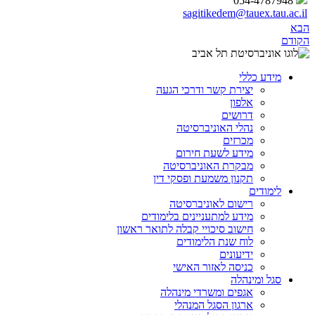
054-4787948
sagitikedem@tauex.tau.ac.il
הבא
הקודם
מידע כללי
יצירת קשר ודרכי הגעה
אלפון
דרושים
נהלי האוניברסיטה
מכרזים
מידע לשעת חירום
מבקרת האוניברסיטה
תקנון משמעת ופסקי דין
לימודים
רישום לאוניברסיטה
מידע למתעניינים בלימודים
חישוב סיכויי קבלה לתואר ראשון
לוח שנת הלימודים
ידיעונים
כניסה לאזור האישי
סגל ומינהלה
אגפים ומשרדי מינהלה
ארגון הסגל המנהלי