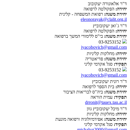
ד"ר אלאונורה יעקובוב
יחידה:
הפקולטה לרפואה
יחידת משנה:
רפואת המשפחה - קלינית
eleonorayak@clalit.org.il
ד"ר ג`ואן יעקובוביץ
יחידה:
הפקולטה לרפואה
יחידת משנה:
בי"ס ללימודי המשך ברפואה
03-9253152
jyacobovich@gmail.com
יחידה:
מחלקות קליניות
יחידת משנה:
פדיאטריה
תפקיד:
סגל אקדמי קליני
03-9253152
jyacobovich@gmail.com
ד"ר רונית יעקובוביץ
יחידה:
בית הספר לרפואה
יחידת משנה:
ביה"ס לבריאות הציבור
תפקיד:
עמית הוראה
drronit@tauex.tau.ac.il
ד"ר מיכל יעקובוביץ גוון
יחידה:
מחלקות קליניות
יחידת משנה:
אפידמיולוגיה ורפואה מונעת
תפקיד:
סגל אקדמי קליני
michalyg2000@gmail.com