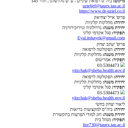
מיקום:
ביה"ס רפואת שיניים - ע"ש גולדשלגר, חדר 145
uzieljef@tauex.tau.ac.il
https://www.dr-uziel.co.il
פרופ' אייל יצחיאק
יחידה:
מחלקות קליניות
יחידת משנה:
נוירולוגיה ונוירוכירורגיה
תפקיד:
סגל אקדמי קליני
Eyal.itshayek@gmail.com
פרופ' יעקב יצחק
יחידה:
הפקולטה לרפואה
יחידת משנה:
מחלקות קליניות
תפקיד:
אמריטוס
03-5304473
yitzchak@sheba.health.gov.il
יחידה:
הפקולטה לרפואה
יחידת משנה:
מחלקות קליניות
תפקיד:
סגל אקדמי קליני
03-5304473
yitzchak@sheba.health.gov.il
ליאור יצחק בחשי
יחידה:
ביה"ס למקצועות בריאות
יחידת משנה:
חוג למודי הפרעות בתקשורת
תפקיד:
מנהל בית
lior730@tauex.tau.ac.il