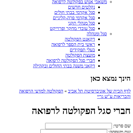
משאבי אנוש בפקולטה לרפואה
נקלטים חדשים
סגל אקדמי בבתי חולים
סגל אקדמי פרה-קליניים
סגל מנהלי תקני
סגל עובדי מחקר ופרוייקט
סגל ומנהלה
דקאנט הפקולטה
ראשי בית הספר לרפואה
בעלי תפקידים
מועצת הפקולטה
חברי סגל הפקולטה לרפואה
דקאני משנה בבתי החולים ובקהילה
הינך נמצא כאן
לדף הבית של אוניברסיטת תל אביב
»
הפקולטה למדעי הרפואה
והבריאות ע"ש גריי
חברי סגל הפקולטה לרפואה
שם פרטי:
שם משפחה: