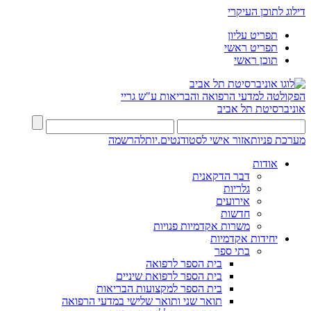
דילוג לתוכן העיקרי
תפריט עליון
תפריט ראשי
תוכן ראשי
הפקולטה למדעי הרפואה והבריאות ע"ש גריי
אוניברסיטת תל אביב
מערכת פניות
אזור אישי לסטודנטים.יות
להרשמה
אודות
דבר הדקאנית
גלריות
אירועים
חדשות
משרות אקדמיות פנויות
יחידות אקדמיות
בתי ספר
בית הספר לרפואה
בית הספר לרפואת שיניים
בית הספר למקצועות הבריאות
תואר שני ותואר שלישי במדעי הרפואה