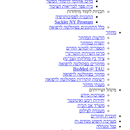
מרכז אקדמי ללימודי המשך
בית ספר לבריאות הציבור
תכניות לימוד מיוחדות
התכנית לפסיכותרפיה
Sackler NY Program
כלל התקנונים בפקולטה לרפואה
מחקר
חדשות המחקר
יושרה במחקר
הספרייה למדעי החיים
מרכז השירות הוטרינרי
ציוד בין מחלקתי (צב"מ)
מחקרים בפקולטה לרפואה
BioMed @ TAU
מחקר בפקולטה לרפואה
רשימת קתדרות בפקולטה לרפואה
מענקי מחקר
מינהל ושירותים
מערכות מידע
יחידות רכש ואינוונטר
משרד אב הבית
מעבדה לצילום
חוברת חוקרים
מערכת חיפוש מנחים.ות
סגל ומנהלה