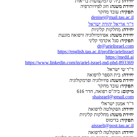
יחידה:
ביה"ס למקצועות בריאות
יחידת משנה:
חוג לפיזיותרפיה
תפקיד:
עובד מחקר
denisej@mail.tau.ac.il
ד"ר אריאל יהודה ישראל
יחידה:
מחלקות קליניות
יחידת משנה:
אפידמיולוגיה ורפואה מונעת
תפקיד:
סגל אקדמי קליני
dr@arielisrael.com
https://english.tau.ac.il/profile/arielisrael
https://medil.ai
https://www.linkedin.com/in/ariel-israel-md-phd-893369
ד"ר שי ישראל
יחידה:
בית הספר לרפואה
יחידת משנה:
פיזיולוגיה ופרמקולוגיה
תפקיד:
עובד מחקר
מיקום:
ביה"ס רפואה, חדר 616
shaisrael@gmail.com
ד"ר אמנון ישראלי
יחידה:
הפקולטה לרפואה
יחידת משנה:
מחלקות קליניות
תפקיד:
בדימוס
aisraeli@post.tau.ac.il
יחידה:
הפקולטה לרפואה