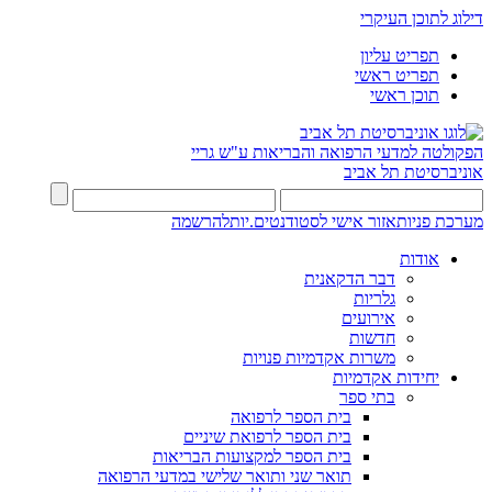
דילוג לתוכן העיקרי
תפריט עליון
תפריט ראשי
תוכן ראשי
הפקולטה למדעי הרפואה והבריאות ע"ש גריי
אוניברסיטת תל אביב
מערכת פניות
אזור אישי לסטודנטים.יות
להרשמה
אודות
דבר הדקאנית
גלריות
אירועים
חדשות
משרות אקדמיות פנויות
יחידות אקדמיות
בתי ספר
בית הספר לרפואה
בית הספר לרפואת שיניים
בית הספר למקצועות הבריאות
תואר שני ותואר שלישי במדעי הרפואה