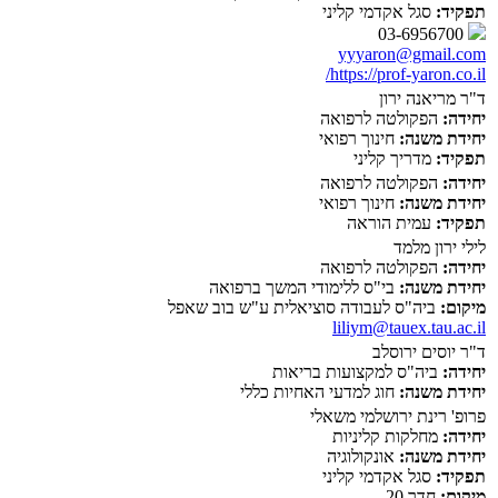
תפקיד:
סגל אקדמי קליני
03-6956700
yyyaron@gmail.com
https://prof-yaron.co.il/
ד"ר מריאנה ירון
יחידה:
הפקולטה לרפואה
יחידת משנה:
חינוך רפואי
תפקיד:
מדריך קליני
יחידה:
הפקולטה לרפואה
יחידת משנה:
חינוך רפואי
תפקיד:
עמית הוראה
לילי ירון מלמד
יחידה:
הפקולטה לרפואה
יחידת משנה:
בי"ס ללימודי המשך ברפואה
מיקום:
ביה"ס לעבודה סוציאלית ע"ש בוב שאפל
liliym@tauex.tau.ac.il
ד"ר יוסים ירוסלב
יחידה:
ביה"ס למקצועות בריאות
יחידת משנה:
חוג למדעי האחיות כללי
פרופ' רינת ירושלמי משאלי
יחידה:
מחלקות קליניות
יחידת משנה:
אונקולוגיה
תפקיד:
סגל אקדמי קליני
מיקום:
חדר 20