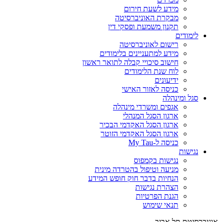
מידע לשעת חירום
מבקרת האוניברסיטה
תקנון משמעת ופסקי דין
לימודים
רישום לאוניברסיטה
מידע למתעניינים בלימודים
חישוב סיכויי קבלה לתואר ראשון
לוח שנת הלימודים
ידיעונים
כניסה לאזור האישי
סגל ומינהלה
אגפים ומשרדי מינהלה
ארגון הסגל המנהלי
ארגון הסגל האקדמי הבכיר
ארגון הסגל האקדמי הזוטר
כניסה ל-My Tau
נגישות
נגישות בקמפוס
מניעה וטיפול בהטרדה מינית
הנחיות בדבר חוק חופש המידע
הצהרת נגישות
הגנת הפרטיות
תנאי שימוש
אוניברסיטת תל אביב