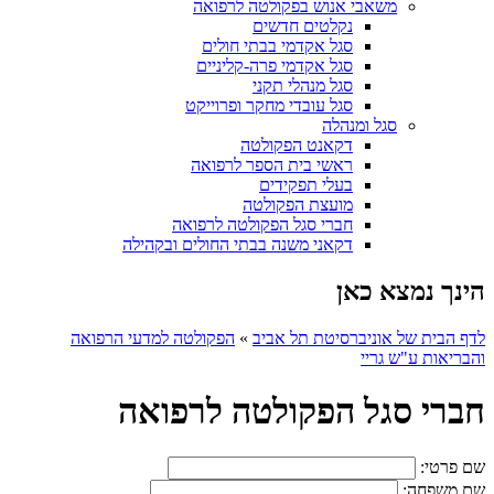
משאבי אנוש בפקולטה לרפואה
נקלטים חדשים
סגל אקדמי בבתי חולים
סגל אקדמי פרה-קליניים
סגל מנהלי תקני
סגל עובדי מחקר ופרוייקט
סגל ומנהלה
דקאנט הפקולטה
ראשי בית הספר לרפואה
בעלי תפקידים
מועצת הפקולטה
חברי סגל הפקולטה לרפואה
דקאני משנה בבתי החולים ובקהילה
הינך נמצא כאן
לדף הבית של אוניברסיטת תל אביב
»
הפקולטה למדעי הרפואה
והבריאות ע"ש גריי
חברי סגל הפקולטה לרפואה
שם פרטי:
שם משפחה: