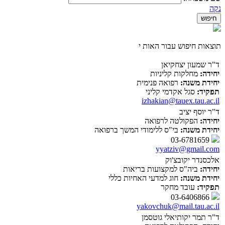
נקה
תוצאות חיפוש עבור האות י
ד"ר שמעון יצחקיאן
יחידה:
מחלקות קליניות
יחידת משנה:
רפואה פנימית
תפקיד:
סגל אקדמי קליני
izhakian@tauex.tau.ac.il
ד"ר יוסף יציב
יחידה:
הפקולטה לרפואה
יחידת משנה:
בי"ס ללימודי המשך ברפואה
03-6781659
yyatziv@gmail.com
אלכסנדר יקובצ'וק
יחידה:
ביה"ס למקצועות בריאות
יחידת משנה:
חוג למדעי האחיות כללי
תפקיד:
עובד מחקר
03-6406866
yakovchuk@mail.tau.ac.il
ד"ר תמר יקותיאלי גוטסמן