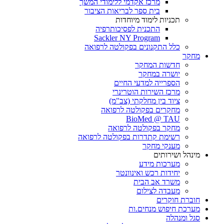
מרכז אקדמי ללימודי המשך
בית ספר לבריאות הציבור
תכניות לימוד מיוחדות
התכנית לפסיכותרפיה
Sackler NY Program
כלל התקנונים בפקולטה לרפואה
מחקר
חדשות המחקר
יושרה במחקר
הספרייה למדעי החיים
מרכז השירות הוטרינרי
ציוד בין מחלקתי (צב"מ)
מחקרים בפקולטה לרפואה
BioMed @ TAU
מחקר בפקולטה לרפואה
רשימת קתדרות בפקולטה לרפואה
מענקי מחקר
מינהל ושירותים
מערכות מידע
יחידות רכש ואינוונטר
משרד אב הבית
מעבדה לצילום
חוברת חוקרים
מערכת חיפוש מנחים.ות
סגל ומנהלה