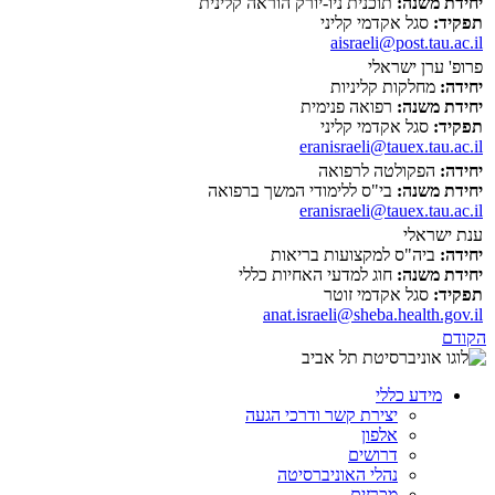
יחידת משנה:
תוכנית ניו-יורק הוראה קלינית
תפקיד:
סגל אקדמי קליני
aisraeli@post.tau.ac.il
פרופ' ערן ישראלי
יחידה:
מחלקות קליניות
יחידת משנה:
רפואה פנימית
תפקיד:
סגל אקדמי קליני
eranisraeli@tauex.tau.ac.il
יחידה:
הפקולטה לרפואה
יחידת משנה:
בי"ס ללימודי המשך ברפואה
eranisraeli@tauex.tau.ac.il
ענת ישראלי
יחידה:
ביה"ס למקצועות בריאות
יחידת משנה:
חוג למדעי האחיות כללי
תפקיד:
סגל אקדמי זוטר
anat.israeli@sheba.health.gov.il
הקודם
מידע כללי
יצירת קשר ודרכי הגעה
אלפון
דרושים
נהלי האוניברסיטה
מכרזים