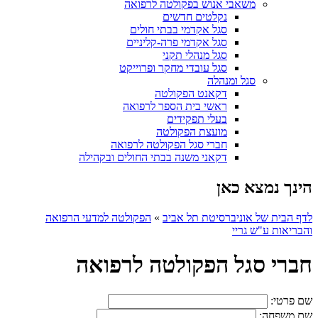
משאבי אנוש בפקולטה לרפואה
נקלטים חדשים
סגל אקדמי בבתי חולים
סגל אקדמי פרה-קליניים
סגל מנהלי תקני
סגל עובדי מחקר ופרוייקט
סגל ומנהלה
דקאנט הפקולטה
ראשי בית הספר לרפואה
בעלי תפקידים
מועצת הפקולטה
חברי סגל הפקולטה לרפואה
דקאני משנה בבתי החולים ובקהילה
הינך נמצא כאן
לדף הבית של אוניברסיטת תל אביב
»
הפקולטה למדעי הרפואה
והבריאות ע"ש גריי
חברי סגל הפקולטה לרפואה
שם פרטי:
שם משפחה: