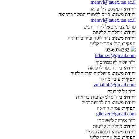
meravl@tauex.tau.ac.il
יחידה:
הפקולטה לרפואה
יחידת משנה:
בי"ס ללימודי המשך ברפואה
meravl@tauex.tau.ac.il
פרופ' צבי מיכאל לידר דרגיש
יחידה:
מחלקות קליניות
יחידת משנה:
נוירולוגיה ונוירוכירורגיה
תפקיד:
סגל אקדמי קליני
03-6974362
lidar.zvi@gmail.com
ד"ר יוליה ליובומירסקי
יחידה:
בית הספר לרפואה
יחידת משנה:
פיזיולוגיה ופרמקולוגיה
תפקיד:
עובד מחקר
yulialiub@gmail.com
ד"ר גיל ליזרוביץ
יחידה:
ביה"ס למקצועות בריאות
יחידת משנה:
חוג לפיזיותרפיה
תפקיד:
עמית הוראה
gileizer@gmail.com
ד"ר אירינה ליטינסקי
יחידה:
מחלקות קליניות
יחידת משנה:
רפואה פנימית
תפקיד:
סגל אקדמי קליני