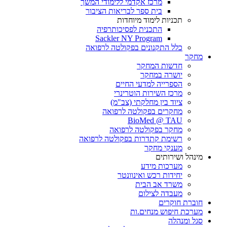
מרכז אקדמי ללימודי המשך
בית ספר לבריאות הציבור
תכניות לימוד מיוחדות
התכנית לפסיכותרפיה
Sackler NY Program
כלל התקנונים בפקולטה לרפואה
מחקר
חדשות המחקר
יושרה במחקר
הספרייה למדעי החיים
מרכז השירות הוטרינרי
ציוד בין מחלקתי (צב"מ)
מחקרים בפקולטה לרפואה
BioMed @ TAU
מחקר בפקולטה לרפואה
רשימת קתדרות בפקולטה לרפואה
מענקי מחקר
מינהל ושירותים
מערכות מידע
יחידות רכש ואינוונטר
משרד אב הבית
מעבדה לצילום
חוברת חוקרים
מערכת חיפוש מנחים.ות
סגל ומנהלה