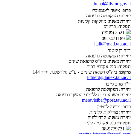
irenal@tlvmc.gov.il
פרופ' איטה ליטמנוביץ
יחידה:
הפקולטה לרפואה
יחידת משנה:
מחלקות קליניות
תפקיד:
בדימוס
2521 (פנימי)
09-7471189
italit@mail.tau.ac.il
ד"ר דן ליטנר
יחידה:
הפקולטה לרפואה
יחידת משנה:
ביה"ס לרפואת שינים
תפקיד:
סגל אקדמי בכיר
מיקום:
ביה"ס רפואת שיניים - ע"ש גולדשלגר, חדר 144
littnerd@tauex.tau.ac.il
ד"ר מרב לייבה
יחידה:
הפקולטה לרפואה
יחידת משנה:
בי"ס ללימודי המשך ברפואה
meravleiba@post.tau.ac.il
פרופ' מרינה לייטמן
יחידה:
מחלקות קליניות
יחידת משנה:
קרדיולוגיה
תפקיד:
סגל אקדמי קליני
08-9779731