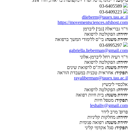
מיקום:
ריימונד,גרטל ופרד - מקצועות בריאות, חדר 314
03-6405589
03-6409223
dlieberm@tauex.tau.ac.il
https://movementsciences.nfshost.com
ד"ר גבריאלה [גבי] ליברמן
יחידה:
הפקולטה לרפואה
יחידת משנה:
בי"ס ללימודי המשך ברפואה
03-6995297
gabriella.lieberman@gmail.com
ד"ר רעיה רחל ליברמן-אלוני
יחידה:
הפקולטה לרפואה
יחידת משנה:
ביה"ס לרפואת שינים
תפקיד:
אחראית טכנית במעבדת הוראה
rayaliberman@tauex.tau.ac.il
אלכסיי ליבשיץ
יחידה:
הפקולטה לרפואה
יחידת משנה:
בית חיות רפואה
תפקיד:
מטפל חיות
leshaliv@gmail.com
פרופ' מרב לידר
יחידה:
מחלקות קליניות
יחידת משנה:
רפואה פנימית
תפקיד:
סגל אקדמי קליני