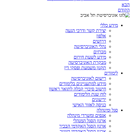
הבא
הקודם
מידע כללי
יצירת קשר ודרכי הגעה
אלפון
דרושים
נהלי האוניברסיטה
מכרזים
מידע לשעת חירום
מבקרת האוניברסיטה
תקנון משמעת ופסקי דין
לימודים
רישום לאוניברסיטה
מידע למתעניינים בלימודים
חישוב סיכויי קבלה לתואר ראשון
לוח שנת הלימודים
ידיעונים
כניסה לאזור האישי
סגל ומינהלה
אגפים ומשרדי מינהלה
ארגון הסגל המנהלי
ארגון הסגל האקדמי הבכיר
ארגון הסגל האקדמי הזוטר