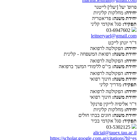
marina.leitman@gmail.com
פרופ' יעל [יעלי] לייטנר
יחידה:
מחלקות קליניות
יחידת משנה:
פדיאטריה
תפקיד:
סגל אקדמי קליני
03-6947602
leitneryael@gmail.com
ד"ר יונתן לייכט
יחידה:
הפקולטה לרפואה
יחידת משנה:
רפואת המשפחה - קלינית
יחידה:
הפקולטה לרפואה
יחידת משנה:
בי"ס ללימודי המשך ברפואה
יחידה:
הפקולטה לרפואה
יחידת משנה:
חינוך רפואי
תפקיד:
מדריך קליני
יחידה:
הפקולטה לרפואה
יחידת משנה:
חינוך רפואי
ד"ר אליסיה לייקין פרנקל
יחידה:
מחלקות קליניות
יחידת משנה:
חוגים בבתי חולים
תפקיד:
סגל אקדמי בכיר
03-5302125
alicial@tauex.tau.ac.il
https://scholar.google.com.ar/citations?hl=es