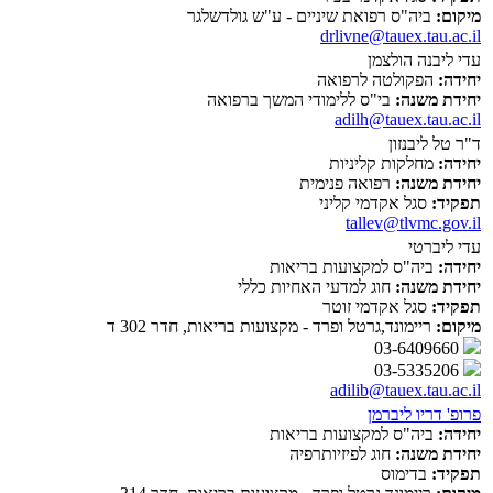
מיקום:
ביה"ס רפואת שיניים - ע"ש גולדשלגר
drlivne@tauex.tau.ac.il
עדי ליבנה הולצמן
יחידה:
הפקולטה לרפואה
יחידת משנה:
בי"ס ללימודי המשך ברפואה
adilh@tauex.tau.ac.il
ד"ר טל ליבנזון
יחידה:
מחלקות קליניות
יחידת משנה:
רפואה פנימית
תפקיד:
סגל אקדמי קליני
tallev@tlvmc.gov.il
עדי ליברטי
יחידה:
ביה"ס למקצועות בריאות
יחידת משנה:
חוג למדעי האחיות כללי
תפקיד:
סגל אקדמי זוטר
מיקום:
ריימונד,גרטל ופרד - מקצועות בריאות, חדר 302 ד
03-6409660
03-5335206
adilib@tauex.tau.ac.il
פרופ' דריו ליברמן
יחידה:
ביה"ס למקצועות בריאות
יחידת משנה:
חוג לפיזיותרפיה
תפקיד:
בדימוס