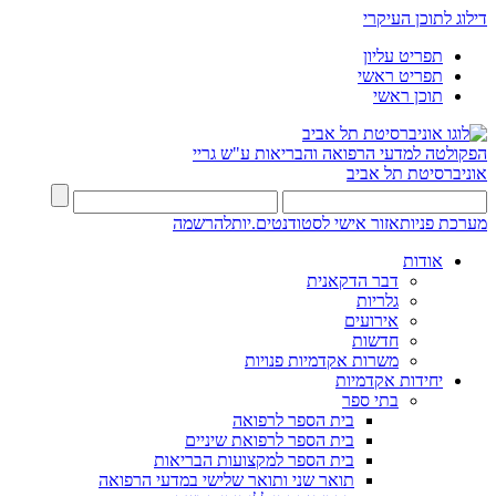
דילוג לתוכן העיקרי
תפריט עליון
תפריט ראשי
תוכן ראשי
הפקולטה למדעי הרפואה והבריאות ע"ש גריי
אוניברסיטת תל אביב
מערכת פניות
אזור אישי לסטודנטים.יות
להרשמה
אודות
דבר הדקאנית
גלריות
אירועים
חדשות
משרות אקדמיות פנויות
יחידות אקדמיות
בתי ספר
בית הספר לרפואה
בית הספר לרפואת שיניים
בית הספר למקצועות הבריאות
תואר שני ותואר שלישי במדעי הרפואה