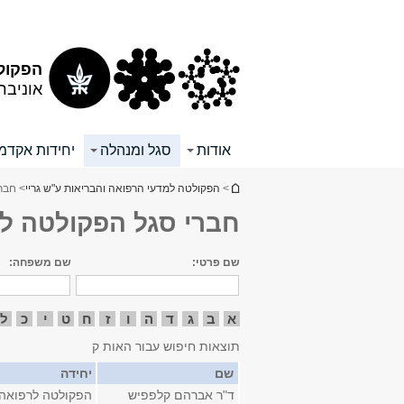
תוכן
תפריט
עליון
ראשי
הפקולט
אוניבר
אודות
סגל ומנהלה
יחידות אקדמי
הינך נמצא כאן
>
הפקולטה למדעי הרפואה והבריאות ע"ש גריי
> חבר
חברי סגל הפקולטה ל
שם פרטי:
שם משפחה:
א
ב
ג
ד
ה
ו
ז
ח
ט
י
כ
ל
תוצאות חיפוש עבור האות ק
שם
יחידה
ד"ר אברהם קלפפיש
הפקולטה לרפואה