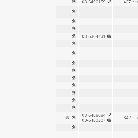
 427
03-6406159
03-5304431
03-6406084
 642
03-6408287