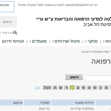
מערכת פ
דף הבית
English
אלפון
שער לסטודנטים
שער לסגל האקדמי ומנהלי
חיפוש
ה למדעי הרפואה והבריאות ע"ש גריי
סיטת תל אביב
חיפוש באתר ז
ות
מחקר
מינהל ושירותים
מועמדים
הנחיות חירום
|
|
|
|
י סגל הפקולטה לרפואה
רפואה
מ
נ
ס
ע
פ
צ
ק
ר
ש
ת
הכל
נקה
יחידת משנה
תפקיד
מיקום
מחלקות קליניות
בדימוס