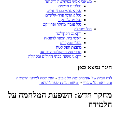
משאבי אנוש בפקולטה לרפואה
נקלטים חדשים
סגל אקדמי בבתי חולים
סגל אקדמי פרה-קליניים
סגל מנהלי תקני
סגל עובדי מחקר ופרוייקט
סגל ומנהלה
דקאנט הפקולטה
ראשי בית הספר לרפואה
בעלי תפקידים
מועצת הפקולטה
חברי סגל הפקולטה לרפואה
דקאני משנה בבתי החולים ובקהילה
הינך נמצא כאן
לדף הבית של אוניברסיטת תל אביב
»
הפקולטה למדעי הרפואה
והבריאות ע"ש גריי
»
חדשות בית הספר לרפואה
מחקר חדש: השפעת המלחמה על
הלמידה