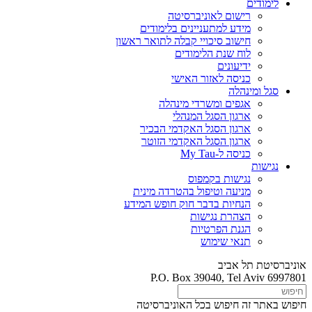
לימודים
רישום לאוניברסיטה
מידע למתעניינים בלימודים
חישוב סיכויי קבלה לתואר ראשון
לוח שנת הלימודים
ידיעונים
כניסה לאזור האישי
סגל ומינהלה
אגפים ומשרדי מינהלה
ארגון הסגל המנהלי
ארגון הסגל האקדמי הבכיר
ארגון הסגל האקדמי הזוטר
כניסה ל-My Tau
נגישות
נגישות בקמפוס
מניעה וטיפול בהטרדה מינית
הנחיות בדבר חוק חופש המידע
הצהרת נגישות
הגנת הפרטיות
תנאי שימוש
אוניברסיטת תל אביב
P.O. Box 39040, Tel Aviv 6997801
חיפוש באתר זה
חיפוש בכל האוניברסיטה