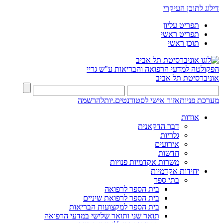
דילוג לתוכן העיקרי
תפריט עליון
תפריט ראשי
תוכן ראשי
הפקולטה למדעי הרפואה והבריאות ע"ש גריי
אוניברסיטת תל אביב
מערכת פניות
אזור אישי לסטודנטים.יות
להרשמה
אודות
דבר הדקאנית
גלריות
אירועים
חדשות
משרות אקדמיות פנויות
יחידות אקדמיות
בתי ספר
בית הספר לרפואה
בית הספר לרפואת שיניים
בית הספר למקצועות הבריאות
תואר שני ותואר שלישי במדעי הרפואה