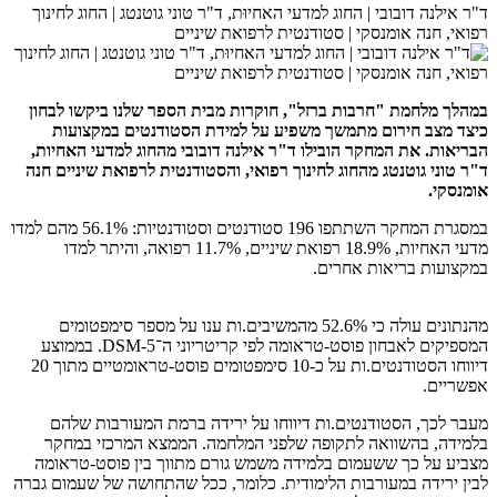
ד"ר אילנה דובובי | החוג למדעי האחיוּת, ד"ר טוני גוטנטג | החוג לחינוך
רפואי, חנה אומנסקי | סטודנטית לרפואת שיניים
במהלך מלחמת "חרבות ברזל", חוקרות מבית הספר שלנו ביקשו לבחון
כיצד מצב חירום מתמשך משפיע על למידת הסטודנטים במקצועות
הבריאות. את המחקר הובילו ד"ר אילנה דובובי מהחוג למדעי האחיות,
ד"ר טוני גוטנטג מהחוג לחינוך רפואי, והסטודנטית לרפואת שיניים חנה
אומנסקי.
במסגרת המחקר השתתפו 196 סטודנטים וסטודנטיות: 56.1% מהם למדו
מדעי האחיות, 18.9% רפואת שיניים, 11.7% רפואה, והיתר למדו
במקצועות בריאות אחרים.
מהנתונים עולה כי 52.6% מהמשיבים.ות ענו על מספר סימפטומים
המספיקים לאבחון פוסט-טראומה לפי קריטריוני ה־DSM-5. בממוצע
דיווחו הסטודנטים.ות על כ-10 סימפטומים פוסט-טראומטיים מתוך 20
אפשריים.
מעבר לכך, הסטודנטים.ות דיווחו על ירידה ברמת המעורבות שלהם
בלמידה, בהשוואה לתקופה שלפני המלחמה. הממצא המרכזי במחקר
מצביע על כך ששעמום בלמידה משמש גורם מתווך בין פוסט-טראומה
לבין ירידה במעורבות הלימודית. כלומר, ככל שהתחושה של שעמום גברה