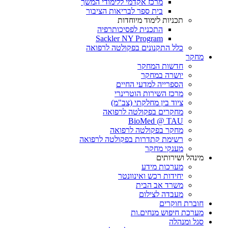
מרכז אקדמי ללימודי המשך
בית ספר לבריאות הציבור
תכניות לימוד מיוחדות
התכנית לפסיכותרפיה
Sackler NY Program
כלל התקנונים בפקולטה לרפואה
מחקר
חדשות המחקר
יושרה במחקר
הספרייה למדעי החיים
מרכז השירות הוטרינרי
ציוד בין מחלקתי (צב"מ)
מחקרים בפקולטה לרפואה
BioMed @ TAU
מחקר בפקולטה לרפואה
רשימת קתדרות בפקולטה לרפואה
מענקי מחקר
מינהל ושירותים
מערכות מידע
יחידות רכש ואינוונטר
משרד אב הבית
מעבדה לצילום
חוברת חוקרים
מערכת חיפוש מנחים.ות
סגל ומנהלה