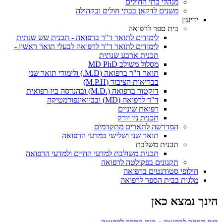
מנהלי בתי החולים
משנים לדקאן בבתי חולים ובקהילה
ידיעון
בית ספר לרפואה
לימודים לתואר ד"ר ברפואה - תכנית שש שנתית
לימודים לתואר ד"ר לרפואה לבעלי תואר ראשון -
תכנית ארבע שנתית
מסלול משולב MD PhD
תואר ד"ר ברפואה (M.D.) ולימודי תואר שני
בבריאות הציבור (M.P.H)
דוקטור ברפואה (.M.D) ובהנדסה ביו-רפואית
ד"ר לרפואה (MD) ובביואינפורמטיקה
רפואת שיניים
תכנית ניו יורק
המדרשה לתארים מתקדמים
תואר שני ושלישי במדעי הרפואה
תכנית משלבת
תכנית משולבת למדעי החיים ולמדעי הרפואה
תקנונים בפקולטה לרפואה
חילופי סטודנטים ברפואה
מלגות בבית הספר לרפואה
הינך נמצא כאן