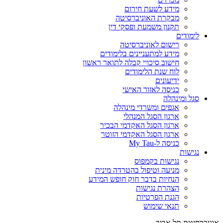
מידע לשעת חירום
מבקרת האוניברסיטה
תקנון משמעת ופסקי דין
לימודים
רישום לאוניברסיטה
מידע למתעניינים בלימודים
חישוב סיכויי קבלה לתואר ראשון
לוח שנת הלימודים
ידיעונים
כניסה לאזור האישי
סגל ומינהלה
אגפים ומשרדי מינהלה
ארגון הסגל המנהלי
ארגון הסגל האקדמי הבכיר
ארגון הסגל האקדמי הזוטר
כניסה ל-My Tau
נגישות
נגישות בקמפוס
מניעה וטיפול בהטרדה מינית
הנחיות בדבר חוק חופש המידע
הצהרת נגישות
הגנת הפרטיות
תנאי שימוש
אוניברסיטת תל אביב