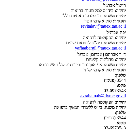
רויטל אברג'ל
יחידה:
ביה"ס למקצועות בריאות
יחידת משנה:
חוג למדעי האחיות כללי
תפקיד:
סגל אקדמי זוטר
revitalav@tauex.tau.ac.il
יפה אברגיל
יחידה:
הפקולטה לרפואה
יחידת משנה:
ביה"ס לרפואת שינים
yaffaabargil@tauex.tau.ac.il
ד"ר אברהם [אברום] אברגל
יחידה:
מחלקות קליניות
יחידת משנה:
אף אוזן גרון וכירורגיה של ראש וצוואר
תפקיד:
סגל אקדמי קליני
טלפון:
3544 (פנימי)
פקס:
03-6973543
avrahamab@tlvmc.gov.il
יחידה:
הפקולטה לרפואה
יחידת משנה:
בי"ס ללימודי המשך ברפואה
טלפון:
3544 (פנימי)
פקס:
03-6973543