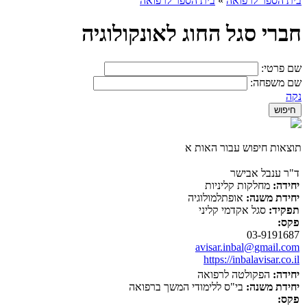
בית הספר לרפואה
»
בית הספר לרפואה
חברי סגל החוג לאונקולוגיה
שם פרטי:
שם משפחה:
נקה
תוצאות חיפוש עבור האות א
ד"ר ענבל אבישר
יחידה:
מחלקות קליניות
יחידת משנה:
אופתלמולוגיה
תפקיד:
סגל אקדמי קליני
פקס:
03-9191687
avisar.inbal@gmail.com
https://inbalavisar.co.il
יחידה:
הפקולטה לרפואה
יחידת משנה:
בי"ס ללימודי המשך ברפואה
פקס: