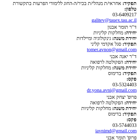
תפקיד:
אחראי/ת מנהלי/ת בכיר/ה-החוג ללימודי הפרעות בתקשורת
טלפון:
03-6409217
galitev@tauex.tau.ac.il
ד"ר תומר אבנון
יחידה:
מחלקות קליניות
יחידת משנה:
גינקולוגיה ומיילדות
תפקיד:
סגל אקדמי קליני
tomer.avnon@gmail.com
ד"ר יאנה אבני
יחידה:
הפקולטה לרפואה
יחידת משנה:
מחלקות קליניות
תפקיד:
בדימוס
פקס:
03-5324403
dr.yona.avni@gmail.com
פרופ' יצחק אבני
יחידה:
הפקולטה לרפואה
יחידת משנה:
מחלקות קליניות
תפקיד:
בדימוס
פקס:
03-5744033
iavnimd@gmail.com
פרופ' תומר אבני