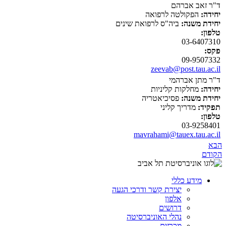
ד"ר זאב אברהם
יחידה:
הפקולטה לרפואה
יחידת משנה:
ביה"ס לרפואת שינים
טלפון:
03-6407310
פקס:
09-9507332
zeevab@post.tau.ac.il
ד"ר מתן אברהמי
יחידה:
מחלקות קליניות
יחידת משנה:
פסיכיאטריה
תפקיד:
מדריך קליני
טלפון:
03-9258401
mavrahami@tauex.tau.ac.il
הבא
הקודם
מידע כללי
יצירת קשר ודרכי הגעה
אלפון
דרושים
נהלי האוניברסיטה
מכרזים