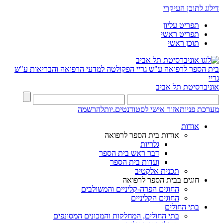
דילוג לתוכן העיקרי
תפריט עליון
תפריט ראשי
תוכן ראשי
בית הספר לרפואה ע"ש גריי
הפקולטה למדעי הרפואה והבריאות ע"ש
גריי
אוניברסיטת תל אביב
מערכת פניות
אזור אישי לסטודנטים.יות
להרשמה
אודות
אודות בית הספר לרפואה
גלריות
דבר ראש בית הספר
ועדות בית הספר
תכנית אלקטיב
חוגים בבית הספר לרפואה
החוגים הפרה-קליניים והמשולבים
החוגים הקליניים
בתי החולים
בתי החולים, המחלקות והמכונים המסונפים