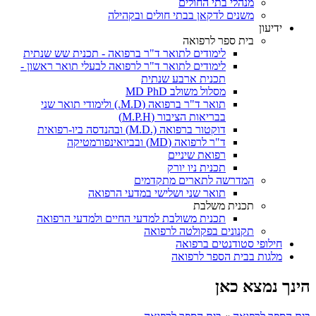
מנהלי בתי החולים
משנים לדקאן בבתי חולים ובקהילה
ידיעון
בית ספר לרפואה
לימודים לתואר ד"ר ברפואה - תכנית שש שנתית
לימודים לתואר ד"ר לרפואה לבעלי תואר ראשון -
תכנית ארבע שנתית
מסלול משולב MD PhD
תואר ד"ר ברפואה (M.D.) ולימודי תואר שני
בבריאות הציבור (M.P.H)
דוקטור ברפואה (.M.D) ובהנדסה ביו-רפואית
ד"ר לרפואה (MD) ובביואינפורמטיקה
רפואת שיניים
תכנית ניו יורק
המדרשה לתארים מתקדמים
תואר שני ושלישי במדעי הרפואה
תכנית משלבת
תכנית משולבת למדעי החיים ולמדעי הרפואה
תקנונים בפקולטה לרפואה
חילופי סטודנטים ברפואה
מלגות בבית הספר לרפואה
הינך נמצא כאן