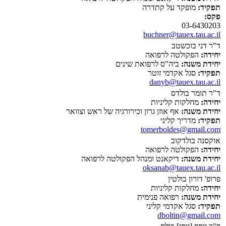
תפקיד:
מופקד על קתדרה
פקס:
03-6430203
buchner@tauex.tau.ac.il
ד"ר דני בוכשטב
יחידה:
הפקולטה לרפואה
יחידת משנה:
ביה"ס לרפואת שינים
תפקיד:
סגל אקדמי זוטר
danyb@tauex.tau.ac.il
ד"ר תומר בולדס
יחידה:
מחלקות קליניות
יחידת משנה:
אף אוזן גרון וכירורגיה של ראש וצוואר
תפקיד:
מדריך קליני
tomerboldes@gmail.com
אוקסנה בולדקוב
יחידה:
הפקולטה לרפואה
יחידת משנה:
דיקאנט ומנהל הפקולטה לרפואה
oksanab@tauex.tau.ac.il
פרופ' דורון בולטין
יחידה:
מחלקות קליניות
יחידת משנה:
רפואה פנימית
תפקיד:
סגל אקדמי קליני
dboltin@gmail.com