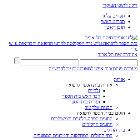
דילוג לתוכן העיקרי
תפריט עליון
תפריט ראשי
תוכן ראשי
בית הספר לרפואה ע"ש גריי
הפקולטה למדעי הרפואה והבריאות ע"ש
גריי
אוניברסיטת תל אביב
מערכת פניות
אזור אישי לסטודנטים.יות
להרשמה
אודות
אודות בית הספר לרפואה
גלריות
דבר ראש בית הספר
ועדות בית הספר
תכנית אלקטיב
חוגים בבית הספר לרפואה
החוגים הפרה-קליניים והמשולבים
החוגים הקליניים
בתי החולים
בתי החולים, המחלקות והמכונים המסונפים