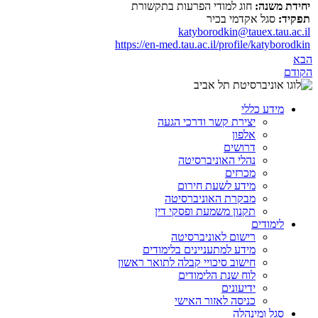
יחידת משנה:
חוג למודי הפרעות בתקשורת
תפקיד:
סגל אקדמי בכיר
katyborodkin@tauex.tau.ac.il
https://en-med.tau.ac.il/profile/katyborodkin
הבא
הקודם
מידע כללי
יצירת קשר ודרכי הגעה
אלפון
דרושים
נהלי האוניברסיטה
מכרזים
מידע לשעת חירום
מבקרת האוניברסיטה
תקנון משמעת ופסקי דין
לימודים
רישום לאוניברסיטה
מידע למתעניינים בלימודים
חישוב סיכויי קבלה לתואר ראשון
לוח שנת הלימודים
ידיעונים
כניסה לאזור האישי
סגל ומינהלה