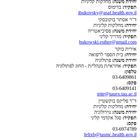
יחידת משנה:
מחלקות קליניות
תפקיד:
בדימוס
ibukovsky@asaf.health.gov.il
ד"ר אסתר בוקובסקי
יחידה:
מחלקות קליניות
יחידת משנה:
פסיכיאטריה
תפקיד:
מדריך קליני
bukowski.esther@gmail.com
אירית בוקר
יחידה:
בית הספר לרפואה
יחידת משנה:
פתולוגיה
תפקיד:
אחראי/ת מנהלי/ת - החוג לפתולוגיה
טלפון:
03-6409861
פקס:
03-6409141
irite@tauex.tau.ac.il
ד"ר פליקס בוקשטיין
יחידה:
מחלקות קליניות
יחידת משנה:
נוירולוגיה
תפקיד:
סגל אקדמי קליני
פקס:
03-6974789
felixb@tasmc.health.gov.il