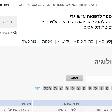
מערכת פ
דף הבית
English
אלפון
שער לסטודנטים
שער לסגל האקדמי ומנהלי
פר לרפואה ע"ש גריי
חיפוש
ה למדעי הרפואה והבריאות ע"ש גריי
סיטת תל אביב
חיפוש באתר ז
יניים
בתי חולים
ידיעון
מלגות
צור קשר
|
|
|
|
לוגיה
מ
נ
ס
ע
פ
צ
ק
ר
ש
ת
הכל
נקה
יחידת משנה
תפקיד
ות בריאות
חוג לפיזיותרפיה
רכז/ת תלמידים/ות