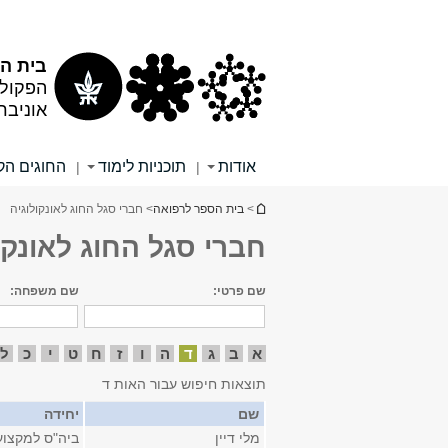
תוכן
תפריט
עליון
ראשי
בית הס
הפקולט
אוניבר
אודות
תוכניות לימוד
החוגים הקל
|
|
הינך נמצא כאן
>
בית הספר לרפואה
> חברי סגל החוג לאונקולוגיה
חברי סגל החוג לאונקו
שם פרטי:
שם משפחה:
א
ב
ג
ד
ה
ו
ז
ח
ט
י
כ
ל
תוצאות חיפוש עבור האות ד
שם
יחידה
מלי דיין
ביה"ס למקצוע