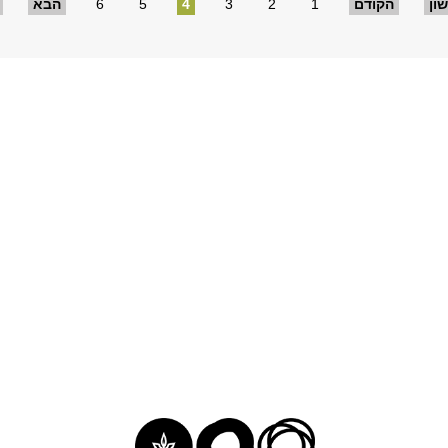
ון
הקודם
1
2
3
4
5
6
הבא