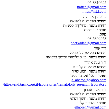
05-8810645
nafted@gmail.com
https://nftd.co.il
פרופ' דן אדרקה
יחידה:
הפקולטה לרפואה
יחידת משנה:
מחלקות קליניות
תפקיד:
בדימוס
פקס:
03-5304958
aderkadan@gmail.com
דוד אהד
יחידה:
הפקולטה לרפואה
יחידת משנה:
בי"ס ללימודי המשך ברפואה
ד"ר ענת אהרון
יחידה:
מחלקות קליניות
יחידת משנה:
המטולוגיה
תפקיד:
סגל אקדמי קליני
a_aharon@yahoo.com
https://rnd.tasmc.org.il/laboratories/hematology-research-laboratory/
ד"ר אלה אהרון
יחידה:
הפקולטה לרפואה
יחידת משנה:
חינוך רפואי
תפקיד:
מדריך קליני
ellaoren@gmail.com