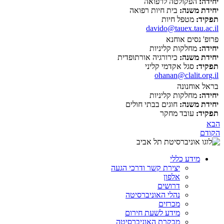
יחידה:
הפקולטה לרפואה
יחידת משנה:
בית חיות רפואה
תפקיד:
מטפל חיות
davido@tauex.tau.ac.il
פרופ' נסים אוחנא
יחידה:
מחלקות קליניות
יחידת משנה:
כירורגיה אורתופדית
תפקיד:
סגל אקדמי קליני
ohanan@clalit.org.il
בראל אוחנונה
יחידה:
מחלקות קליניות
יחידת משנה:
חוגים בבתי חולים
תפקיד:
עובד מחקר
הבא
הקודם
מידע כללי
יצירת קשר ודרכי הגעה
אלפון
דרושים
נהלי האוניברסיטה
מכרזים
מידע לשעת חירום
מבקרת האוניברסיטה