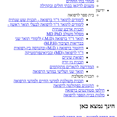
מנהלי בתי החולים
משנים לדקאן בבתי חולים ובקהילה
ידיעון
בית ספר לרפואה
לימודים לתואר ד"ר ברפואה - תכנית שש שנתית
לימודים לתואר ד"ר לרפואה לבעלי תואר ראשון -
תכנית ארבע שנתית
מסלול משולב MD PhD
תואר ד"ר ברפואה (M.D.) ולימודי תואר שני
בבריאות הציבור (M.P.H)
דוקטור ברפואה (.M.D) ובהנדסה ביו-רפואית
ד"ר לרפואה (MD) ובביואינפורמטיקה
רפואת שיניים
תכנית ניו יורק
המדרשה לתארים מתקדמים
תואר שני ושלישי במדעי הרפואה
תכנית משלבת
תכנית משולבת למדעי החיים ולמדעי הרפואה
תקנונים בפקולטה לרפואה
חילופי סטודנטים ברפואה
מלגות בבית הספר לרפואה
הינך נמצא כאן