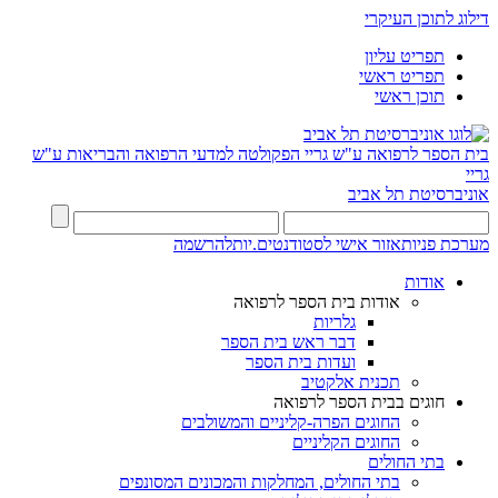
דילוג לתוכן העיקרי
תפריט עליון
תפריט ראשי
תוכן ראשי
בית הספר לרפואה ע"ש גריי
הפקולטה למדעי הרפואה והבריאות ע"ש
גריי
אוניברסיטת תל אביב
מערכת פניות
אזור אישי לסטודנטים.יות
להרשמה
אודות
אודות בית הספר לרפואה
גלריות
דבר ראש בית הספר
ועדות בית הספר
תכנית אלקטיב
חוגים בבית הספר לרפואה
החוגים הפרה-קליניים והמשולבים
החוגים הקליניים
בתי החולים
בתי החולים, המחלקות והמכונים המסונפים