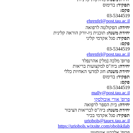
תפקיד:
בדימוס
פקס:
03-5344519
ehrenfel@post.tau.ac.il
יחידה:
הפקולטה לרפואה
יחידת משנה:
תוכנית ניו-יורק הוראה קלינית
תפקיד:
סגל אקדמי קליני
פקס:
03-5344519
ehrenfel@post.tau.ac.il
פרופ' מלכה [מלי] אהרנפלד
יחידה:
ביה"ס למקצועות בריאות
יחידת משנה:
חוג למדעי האחיות כללי
תפקיד:
בדימוס
פקס:
03-5344519
mally@post.tau.ac.il
פרופ' אורי אובולסקי
יחידה:
בית הספר לרפואה
יחידת משנה:
ביה"ס לבריאות הציבור
תפקיד:
סגל אקדמי בכיר
uriobols@tauex.tau.ac.il
https://uriobols.wixsite.com/obolskilab
פרופ' אלברט אוגוסטין