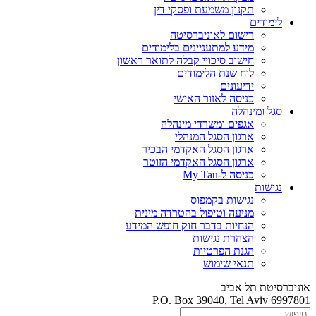
תקנון משמעת ופסקי דין
לימודים
רישום לאוניברסיטה
מידע למתעניינים בלימודים
חישוב סיכויי קבלה לתואר ראשון
לוח שנת הלימודים
ידיעונים
כניסה לאזור האישי
סגל ומינהלה
אגפים ומשרדי מינהלה
ארגון הסגל המנהלי
ארגון הסגל האקדמי הבכיר
ארגון הסגל האקדמי הזוטר
כניסה ל-My Tau
נגישות
נגישות בקמפוס
מניעה וטיפול בהטרדה מינית
הנחיות בדבר חוק חופש המידע
הצהרת נגישות
הגנת הפרטיות
תנאי שימוש
אוניברסיטת תל אביב
P.O. Box 39040, Tel Aviv 6997801