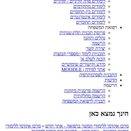
לימודים פרה קליניים / קליניים
לימודים מתקדמים
לימודים בין-תחומיים
לימודים אינטרנטיים
לימודים תחומיים
רפואת המשפחה
פריסת תכנית תלת-שנתית
נהלים ותקנון
הרשמה
יצירת קשר
תוכניות לימוד | מספרי קבוצות
הכנה לשלב א'
מידע וקישורים שימושיים
אתר למידה | MOODLE
התכנית לפסיכותרפיה
חדשות
הרשמה
הרשמה פרטנית מקוונת
הרשמה מחלקתית
תכנית לרפואת המשפחה
הינך נמצא כאן
מרכז אקדמי ללימודי המשך ברפואה - אתר חדש
»
מרכז אקדמי ללימודי