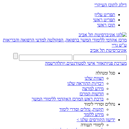
דילוג לתוכן העיקרי
תפריט עליון
תפריט ראשי
תוכן ראשי
מרכז אקדמי ללימודי המשך ברפואה, הפקולטה למדעי הרפואה והבריאות
ע"ש גריי
אוניברסיטת תל אביב
מערכת פניות
אזור אישי לסטודנטים.יות
להרשמה
סגל ומנהלה
הצוות שלנו
רכזי/ות ההוראה שלנו
מידע למרצה
חדשות המרכז
ברכת ראש המרכז האקדמי ללימודי המשך
נהלים וסדרי לימוד
תקנות, נהלים וסדרי לימוד
מידע ללומד
ידיעון הקורסים שלנו >
לימודי תעודה