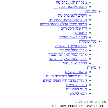
מבקרת האוניברסיטה
תקנון משמעת ופסקי דין
לימודים
רישום לאוניברסיטה
מידע למתעניינים בלימודים
חישוב סיכויי קבלה לתואר ראשון
לוח שנת הלימודים
ידיעונים
כניסה לאזור האישי
סגל ומינהלה
אגפים ומשרדי מינהלה
ארגון הסגל המנהלי
ארגון הסגל האקדמי הבכיר
ארגון הסגל האקדמי הזוטר
כניסה ל-My Tau
נגישות
נגישות בקמפוס
מניעה וטיפול בהטרדה מינית
הנחיות בדבר חוק חופש המידע
הצהרת נגישות
הגנת הפרטיות
תנאי שימוש
אוניברסיטת תל אביב
P.O. Box 39040, Tel Aviv 6997801