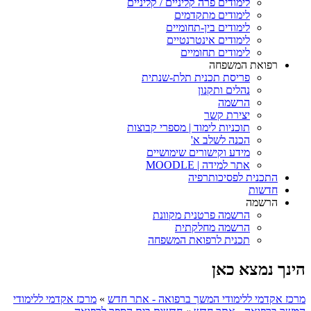
לימודים פרה קליניים / קליניים
לימודים מתקדמים
לימודים בין-תחומיים
לימודים אינטרנטיים
לימודים תחומיים
רפואת המשפחה
פריסת תכנית תלת-שנתית
נהלים ותקנון
הרשמה
יצירת קשר
תוכניות לימוד | מספרי קבוצות
הכנה לשלב א'
מידע וקישורים שימושיים
אתר למידה | MOODLE
התכנית לפסיכותרפיה
חדשות
הרשמה
הרשמה פרטנית מקוונת
הרשמה מחלקתית
תכנית לרפואת המשפחה
הינך נמצא כאן
מרכז אקדמי ללימודי המשך ברפואה - אתר חדש
»
מרכז אקדמי ללימודי