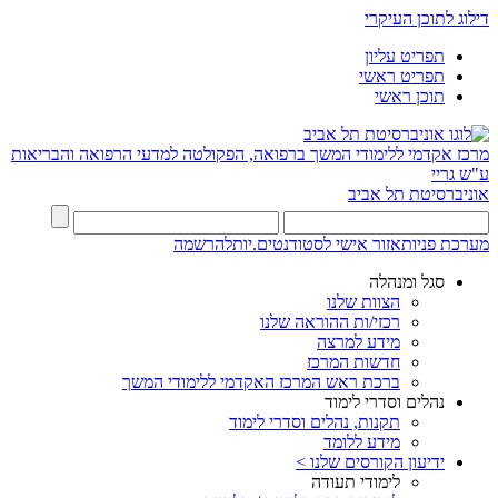
דילוג לתוכן העיקרי
תפריט עליון
תפריט ראשי
תוכן ראשי
מרכז אקדמי ללימודי המשך ברפואה, הפקולטה למדעי הרפואה והבריאות
ע"ש גריי
אוניברסיטת תל אביב
מערכת פניות
אזור אישי לסטודנטים.יות
להרשמה
סגל ומנהלה
הצוות שלנו
רכזי/ות ההוראה שלנו
מידע למרצה
חדשות המרכז
ברכת ראש המרכז האקדמי ללימודי המשך
נהלים וסדרי לימוד
תקנות, נהלים וסדרי לימוד
מידע ללומד
ידיעון הקורסים שלנו >
לימודי תעודה