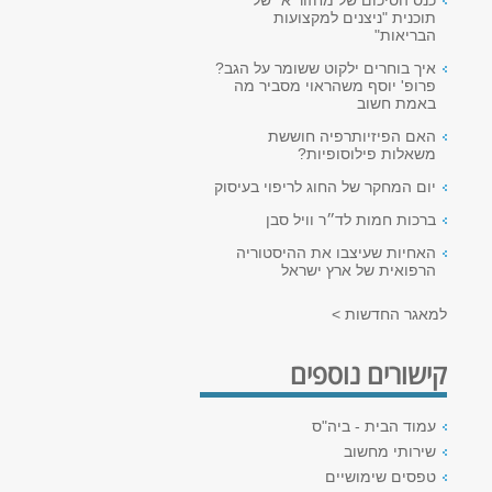
כנס הסיכום של מחזור א׳ של
תוכנית "ניצנים למקצועות
הבריאות"
איך בוחרים ילקוט ששומר על הגב?
פרופ' יוסף משהראוי מסביר מה
באמת חשוב
האם הפיזיותרפיה חוששת
משאלות פילוסופיות?
יום המחקר של החוג לריפוי בעיסוק
ברכות חמות לד״ר וויל סבן
האחיות שעיצבו את ההיסטוריה
הרפואית של ארץ ישראל
למאגר החדשות >
קישורים נוספים
עמוד הבית - ביה"ס
שירותי מחשוב
טפסים שימושיים