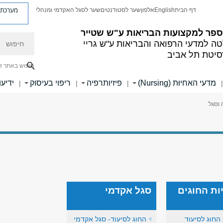
מערכת פ
דף הבית
English
אלפון
שער לסטודנטים
שער לסגל האקדמי ומנהלי
ספר למקצועות הבריאות ע"ש שטייר
חיפוש
ה למדעי הרפואה והבריאות ע"ש גריי
סיטת תל אביב
חיפוש באתר ז
מדעי האחיוּת (Nursing)
פיזיותרפיה
ריפוי בעיסוק
ידיעו
|
|
|
|
וסגל
ות החוגים
סגל אקדמי
החוג לסיעוד
החוג לסיעוד- סגל אקדמי