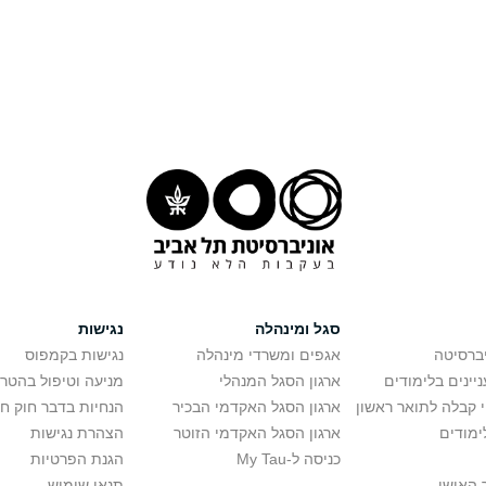
סגל ומינהלה
נגישות
יברסיטה
אגפים ומשרדי מינהלה
נגישות בקמפוס
יינים בלימודים
ארגון הסגל המנהלי
מניעה וטיפול בהטר
י קבלה לתואר ראשון
ארגון הסגל האקדמי הבכיר
הנחיות בדבר חוק ח
ימודים
ארגון הסגל האקדמי הזוטר
הצהרת נגישות
כניסה ל-My Tau
הגנת הפרטיות
 האישי
תנאי שימוש