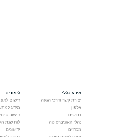
מידע כללי
לימודים
יצירת קשר ודרכי הגעה
רישום לאונ
אלפון
מידע למתענ
דרושים
חישוב סיכוי
נהלי האוניברסיטה
לוח שנת הל
מכרזים
ידיעונים
מידע לשעת חירום
כניסה לאזור