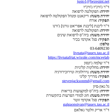
justo1@bezeqint.net
ד"ר ג'ורג'יו ג'ורג'יו
יחידה:
הפקולטה לרפואה
יחידת משנה:
דיקאנט ומנהל הפקולטה לרפואה
תפקיד:
אורח
ד"ר ליבנת [ליבנת אפריאט גורנו] ג'ורנו
יחידה:
הפקולטה לרפואה
יחידת משנה:
ביה"ס לרפואת שינים
תפקיד:
סגל אקדמי בכיר
טלפון:
03-6409230
livnata@tauex.tau.ac.il
https://livnatafriat.wixsite.com/mceelab
ד"ר שלמה ג'קסון
יחידה:
מחלקות קליניות
יחידת משנה:
נוירולוגיה ונוירוכירורגיה
תפקיד:
מדריך קליני
stevenjacksonmd@gmail.com
גל גאון-סיון
יחידה:
ביה"ס למקצועות בריאות
יחידת משנה:
חוג למודי הפרעות בתקשורת
תפקיד:
סגל אקדמי זוטר
galgaonsivan@tauex.tau.ac.il
ד"ר אריק וולטר גאלאם