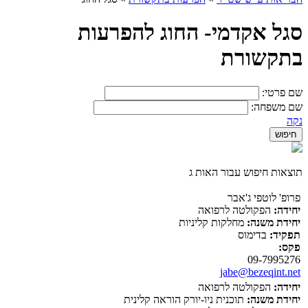
סגל אקדמי- החוג להפרעות
בתקשורת
שם פרטי:
שם משפחה:
נקה
תוצאות חיפוש עבור האות ג
פרופ' לוטפי ג'אבר
יחידה:
הפקולטה לרפואה
יחידת משנה:
מחלקות קליניות
תפקיד:
בדימוס
פקס:
09-7995276
jabe@bezeqint.net
יחידה:
הפקולטה לרפואה
יחידת משנה:
תוכנית ניו-יורק הוראה קלינית