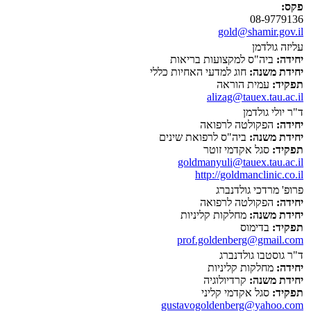
פקס:
08-9779136
gold@shamir.gov.il
עליזה גולדמן
יחידה:
ביה"ס למקצועות בריאות
יחידת משנה:
חוג למדעי האחיות כללי
תפקיד:
עמית הוראה
alizag@tauex.tau.ac.il
ד"ר יולי גולדמן
יחידה:
הפקולטה לרפואה
יחידת משנה:
ביה"ס לרפואת שינים
תפקיד:
סגל אקדמי זוטר
goldmanyuli@tauex.tau.ac.il
http://goldmanclinic.co.il
פרופ' מרדכי גולדנברג
יחידה:
הפקולטה לרפואה
יחידת משנה:
מחלקות קליניות
תפקיד:
בדימוס
prof.goldenberg@gmail.com
ד"ר גוסטבו גולדנברג
יחידה:
מחלקות קליניות
יחידת משנה:
קרדיולוגיה
תפקיד:
סגל אקדמי קליני
gustavogoldenberg@yahoo.com