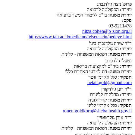
פרופ' ניצה גולדנברג
יחידה:
הפקולטה לרפואה
יחידת משנה:
בי"ס ללימודי המשך ברפואה
פקס:
03-9211478
nitza.cohen@b-zion.org.il
https://www.tau.ac.il/medicine/felsenstein/pedeye.html
ד"ר שירה גולדנברג ביגל
יחידה:
הפקולטה לרפואה
יחידת משנה:
רפואת המשפחה - קלינית
נטעלי גולדפרב
יחידה:
ביה"ס למקצועות בריאות
יחידת משנה:
חוג למדעי האחיות כללי
תפקיד:
סגל אקדמי זוטר
netali.gold@gmail.com
ד"ר רונן גולדקורן
יחידה:
מחלקות קליניות
יחידת משנה:
קרדיולוגיה
תפקיד:
סגל אקדמי קליני
ronen.goldkorn@sheba.health.gov.il
ד"ר אורן גולדשטיין
יחידה:
הפקולטה לרפואה
יחידת משנה:
רפואת המשפחה - קלינית
פרופ' דניאל אלכסנדר גולדשטיין