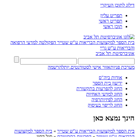
דילוג לתוכן העיקרי
תפריט עליון
תפריט ראשי
תוכן ראשי
בית הספר למקצועות הבריאות ע"ש שטייר
הפקולטה למדעי הרפואה
והבריאות ע"ש גריי
אוניברסיטת תל אביב
מערכת פניות
אזור אישי לסטודנטים.יות
להרשמה
אודות ביה"ס
ידיעון בית הספר
החוג להפרעות בתקשורת
החוג למדעי האחיוּת
החוג לפיזיותרפיה
החוג לריפוי בעיסוק
הינך נמצא כאן
בית הספר למקצועות הבריאות ע"ש שטייר
»
בית הספר למקצועות
הבריאות ע"ש שטייר
»
הפרעות בתקשורת
»
סגל החוג