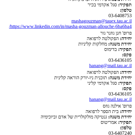
תפקיד:
סגל אקדמי בכיר
טלפון:
03-6408753
mashagouzman@tauex.tau.ac.il
https://www.linkedin.com/in/masha-gouzman-allouche-6ba6ba4/
פרופ' חנן גוזנר גור
יחידה:
הפקולטה לרפואה
יחידת משנה:
מחלקות קליניות
תפקיד:
בדימוס
פקס:
03-6436105
hanang@mail.tau.ac.il
יחידה:
הפקולטה לרפואה
יחידת משנה:
תוכנית ניו-יורק הוראה קלינית
תפקיד:
סגל אקדמי קליני
פקס:
03-6436105
hanang@mail.tau.ac.il
פרופ' אילנה גוזס
יחידה:
בית הספר לרפואה
יחידת משנה:
גנטיקה מולקולרית של אדם וביוכימיה
תפקיד:
אמריטוס
טלפון:
03-6407240