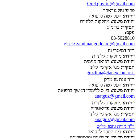
Orel.govrin@gmail.com
פרופ' גיזל גודארד
יחידה:
הפקולטה לרפואה
יחידת משנה:
מחלקות קליניות
תפקיד:
בדימוס
פקס:
03-5028810
gisele.zandmangoddard@gmail.com
ד"ר דמיטרי גוז
יחידה:
מחלקות קליניות
יחידת משנה:
רפואה פנימית
תפקיד:
סגל אקדמי קליני
guzdima@tauex.tau.ac.il
ד"ר ענת גוז-מרק
יחידה:
הפקולטה לרפואה
יחידת משנה:
בי"ס ללימודי המשך ברפואה
anatguz@gmail.com
יחידה:
מחלקות קליניות
יחידת משנה:
פדיאטריה
תפקיד:
סגל אקדמי קליני
anatguz@gmail.com
ד"ר מריה גוזמן אלוש
יחידה:
בית הספר לרפואה
יחידת משנה:
פיזיולוגיה ופרמקולוגיה