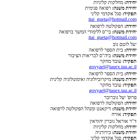
יחידה:
מחלקות קליניות
יחידת משנה:
רפואה פנימית
תפקיד:
סגל אקדמי קליני
itai_gueta@hotmail.com
יחידה:
הפקולטה לרפואה
יחידת משנה:
בי"ס ללימודי המשך ברפואה
itai_gueta@hotmail.com
יעל לוטם גוב
יחידה:
בית הספר לרפואה
יחידת משנה:
ביה"ס לבריאות הציבור
תפקיד:
עובד מחקר
govyael@tauex.tau.ac.il
יחידה:
בית הספר לרפואה
יחידת משנה:
מיקרוביולוגיה ואימונולוגיה קלינית
תפקיד:
עובד מחקר
govyael@tauex.tau.ac.il
פרופ' יעל גוברובר
יחידה:
הפקולטה לרפואה
יחידת משנה:
דיקאנט ומנהל הפקולטה לרפואה
תפקיד:
אורח
ד"ר אוראל גוברין יהודאין
יחידה:
מחלקות קליניות
יחידת משנה:
כירורגיה
תפקיד:
סגל אקדמי קליני