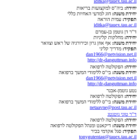
iditka@tauex.tau.ac.il
יחידה:
ביה"ס למקצועות בריאות
יחידת משנה:
חוג למדעי האחיות כללי
תפקיד:
עמית הוראה
iditka@tauex.tau.ac.il
ד"ר דן גוטמן בן-עמרם
יחידה:
מחלקות קליניות
יחידת משנה:
אף אוזן גרון וכירורגיה של ראש וצוואר
תפקיד:
מדריך קליני
dan1966@netvision.net.il
http://dr-danguttman.info
יחידה:
הפקולטה לרפואה
יחידת משנה:
בי"ס ללימודי המשך ברפואה
dan1966@netvision.net.il
http://dr-danguttman.info
נטע גוטמן-אבנר
יחידה:
הפקולטה לרפואה
יחידת משנה:
בי"ס ללימודי המשך ברפואה
netaavne@post.tau.ac.il
ד"ר טוני גוטנטג
יחידה:
הפקולטה לרפואה
יחידת משנה:
דיקאנט ומנהל הפקולטה לרפואה
תפקיד:
סגל אקדמי בכיר
tonygutentag@tauex.tau.ac.il