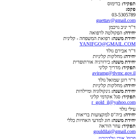
תפקיד:
בדימוס
פקס:
03-5305789
guettav@gmail.com
ד"ר יניב גויכמן
יחידה:
הפקולטה לרפואה
יחידת משנה:
רפואת המשפחה - קלינית
YANIFGO@GMAIL.COM
ד"ר אבירם גולד
יחידה:
מחלקות קליניות
יחידת משנה:
כירורגיה אורתופדית
תפקיד:
מדריך קליני
aviramg@tlvmc.gov.il
ד"ר רונן שמואל גולד
יחידה:
מחלקות קליניות
יחידת משנה:
גינקולוגיה ומיילדות
תפקיד:
סגל אקדמי קליני
r_gold_il@yahoo.com
עילי גולד
יחידה:
ביה"ס למקצועות בריאות
יחידת משנה:
חוג למדעי האחיות כללי
תפקיד:
עוזר הוראה
gouldilai@gmail.com
פרופ' אורי גולדבורט