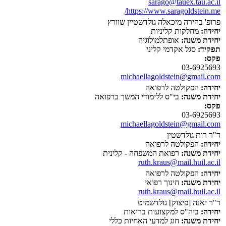
sarago@tauex.tau.ac.il
https://www.saragoldstein.me/
פרופ' בהירה מיכאלה גולדשטיין שוורץ
יחידה:
מחלקות קליניות
יחידת משנה:
אופתלמולוגיה
תפקיד:
סגל אקדמי קליני
פקס:
03-6925693
michaellagoldstein@gmail.com
יחידה:
הפקולטה לרפואה
יחידת משנה:
בי"ס ללימודי המשך ברפואה
פקס:
03-6925693
michaellagoldstein@gmail.com
ד"ר רות גולדשטין
יחידה:
הפקולטה לרפואה
יחידת משנה:
רפואת המשפחה - קלינית
ruth.kraus@mail.huil.ac.il
יחידה:
הפקולטה לרפואה
יחידת משנה:
חינוך רפואי
ruth.kraus@mail.huil.ac.il
ד"ר יאנה [פיצוק] גולדשמיט
יחידה:
ביה"ס למקצועות בריאות
יחידת משנה:
חוג למדעי האחיות כללי