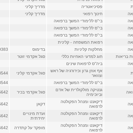
ת
פסיכיאטריה
מדריך קליני
אה
חינוך רפואי
מדריך קליני
אה
בי"ס ללימודי המשך ברפואה
אה
בי"ס ללימודי המשך ברפואה
אה
בי"ס ללימודי המשך ברפואה
אה
רפואת המשפחה - קלינית
אה
מחלקות קליניות
בדימוס
9383
ת בריאות
חוג למדעי האחיות כללי
סגל אקדמי זוטר
אה
ביה"ס לרפואת שינים
אף אוזן גרון וכירורגיה של ראש
ת
סגל אקדמי קליני
3544 (פנימי
וצוואר
אה
בי"ס ללימודי המשך ברפואה
3544 (פנימי
גנטיקה מולקולרית של אדם
ואה
סגל אקדמי בכיר
6642
וביוכימיה
דיקאנט ומנהל הפקולטה
אה
דקאן
6642
לרפואה
דיקאנט ומנהל הפקולטה
ועדת מינויים
אה
6642
לרפואה
יחידתית
דיקאנט ומנהל הפקולטה
אה
מופקד על קתדרה
6642
לרפואה