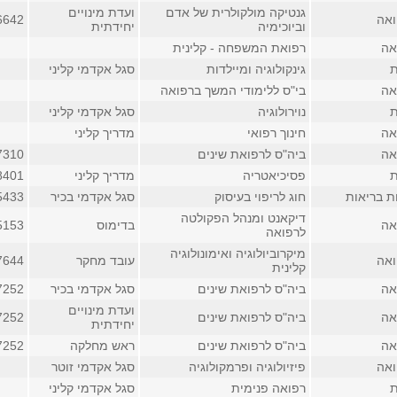
גנטיקה מולקולרית של אדם
ועדת מינויים
ואה
6642
וביוכימיה
יחידתית
אה
רפואת המשפחה - קלינית
ת
גינקולוגיה ומיילדות
סגל אקדמי קליני
אה
בי"ס ללימודי המשך ברפואה
ת
נוירולוגיה
סגל אקדמי קליני
אה
חינוך רפואי
מדריך קליני
אה
ביה"ס לרפואת שינים
7310
ת
פסיכיאטריה
מדריך קליני
8401
ת בריאות
חוג לריפוי בעיסוק
סגל אקדמי בכיר
5433
דיקאנט ומנהל הפקולטה
אה
בדימוס
5153
לרפואה
מיקרוביולוגיה ואימונולוגיה
ואה
עובד מחקר
7644
קלינית
אה
ביה"ס לרפואת שינים
סגל אקדמי בכיר
7252
ועדת מינויים
אה
ביה"ס לרפואת שינים
7252
יחידתית
אה
ביה"ס לרפואת שינים
ראש מחלקה
7252
ואה
פיזיולוגיה ופרמקולוגיה
סגל אקדמי זוטר
ת
רפואה פנימית
סגל אקדמי קליני