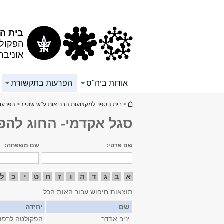
תוכן
תפריט
עליון
ראשי
בית ה
הפקולט
אוניבר
אודות ביה"ס
הפרעות בתקשורת
הינך נמצא כאן
>
בית הספר למקצועות הבריאות ע"ש שטייר
>
הפרעו
סגל אקדמי- החוג לה
שם פרטי:
שם משפחה:
א
ב
ג
ד
ה
ו
ז
ח
ט
י
כ
ל
תוצאות חיפוש עבור האות הכל
שם
יחידה
יניב אבדר
הפקולטה לרפו