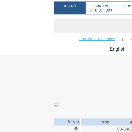
ניות
אזור אישי
להרשמה
לסטודנטים.יות
ה
חיפוש בכל האוניברסיטה
English
|
ן
פקס
דוא"ל
03-640