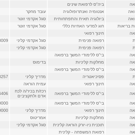
אה
ביה"ס לרפואת שינים
ואה
אנטומיה ואנתרופולוגיה
עובד מחקר
ואה
ביולוגיה תאית והתפתחותית
סגל אקדמי זוטר
ת בריאות
חוג למדעי האחיות כללי
סגל אקדמי זוטר
אה
חינוך רפואי
ת
רפואה פנימית
סגל אקדמי קליני
8009
ת
רפואה פנימית
סגל אקדמי קליני
אה
בי"ס ללימודי המשך ברפואה
אה
מחלקות קליניות
בדימוס
אה
בי"ס ללימודי המשך ברפואה
ת
פסיכיאטריה
מדריך קליני
8257
אה
חינוך רפואי
עמית הוראה
רכז/ת בכיר/ה לכח
אה
בי"ס ללימודי המשך ברפואה
4406 (פנימי
אדם ולתקציבים
אה
בי"ס ללימודי המשך ברפואה
0000 (פנימי
אה
חינוך רפואי
מדריך קליני
0000 (פנימי
אה
מחלקות קליניות
אמריטוס
אה
תוכנית ניו-יורק הוראה קלינית
סגל אקדמי קליני
אה
רפואת המשפחה - קלינית