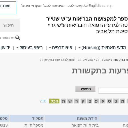
מערכת פ
דף הבית
English
אלפון
שער לסטודנטים
שער לסגל האקדמי ומנהלי
ספר למקצועות הבריאות ע"ש שטייר
חיפוש
ה למדעי הרפואה והבריאות ע"ש גריי
סיטת תל אביב
חיפוש באתר ז
מדעי האחיוּת (Nursing)
פיזיותרפיה
ריפוי בעיסוק
ידיעון
|
|
|
ת בתקשורת
>
סגל החוג
> סגל אקדמי- החוג להפרעות בתקשורת
פרעות בתקשורת
מ
נ
ס
ע
פ
צ
ק
ר
ש
ת
הכל
נקה
יחידת משנה
תפקיד
טלפו
אה
בית חיות רפואה
מטפל חיות
9919