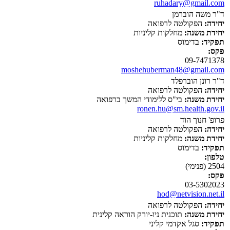
ruhadary@gmail.com
ד"ר משה הוברמן
יחידה:
הפקולטה לרפואה
יחידת משנה:
מחלקות קליניות
תפקיד:
בדימוס
פקס:
09-7471378
moshehuberman48@gmail.com
ד"ר רונן הוברפלד
יחידה:
הפקולטה לרפואה
יחידת משנה:
בי"ס ללימודי המשך ברפואה
ronen.hu@sm.health.gov.il
פרופ' חנוך הוד
יחידה:
הפקולטה לרפואה
יחידת משנה:
מחלקות קליניות
תפקיד:
בדימוס
טלפון:
2504 (פנימי)
פקס:
03-5302023
hod@netvision.net.il
יחידה:
הפקולטה לרפואה
יחידת משנה:
תוכנית ניו-יורק הוראה קלינית
תפקיד:
סגל אקדמי קליני