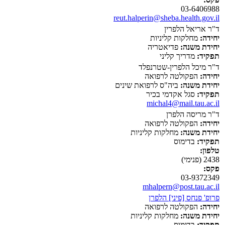
03-6406988
reut.halperin@sheba.health.gov.il
ד"ר אריאל הלפרין
יחידה:
מחלקות קליניות
יחידת משנה:
פדיאטריה
תפקיד:
מדריך קליני
ד"ר מיכל הלפרין-שטרנפלד
יחידה:
הפקולטה לרפואה
יחידת משנה:
ביה"ס לרפואת שינים
תפקיד:
סגל אקדמי בכיר
michal4@mail.tau.ac.il
ד"ר מריסה הלפרן
יחידה:
הפקולטה לרפואה
יחידת משנה:
מחלקות קליניות
תפקיד:
בדימוס
טלפון:
2438 (פנימי)
פקס:
03-9372349
mhalpern@post.tau.ac.il
פרופ' פנחס [פיני] הלפרן
יחידה:
הפקולטה לרפואה
יחידת משנה:
מחלקות קליניות
תפקיד:
בדימוס