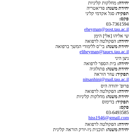
יחידה:
מחלקות קליניות
יחידת משנה:
פדיאטריה
תפקיד:
סגל אקדמי קליני
פקס:
03-7361594
eheyman@post.tau.ac.il
שי אליהו [אלי] הימן
יחידה:
הפקולטה לרפואה
יחידת משנה:
בי"ס ללימודי המשך ברפואה
eliheyman@tauex.tau.ac.il
ניצן היני
יחידה:
בית הספר לרפואה
יחידת משנה:
פתולוגיה
תפקיד:
עוזר הוראה
nitsanhini@mail.tau.ac.il
פרופ' יהודה היס
יחידה:
הפקולטה לרפואה
יחידת משנה:
מחלקות קליניות
תפקיד:
בדימוס
פקס:
03-6493585
hiss1946@gmail.com
יחידה:
הפקולטה לרפואה
יחידת משנה:
תוכנית ניו-יורק הוראה קלינית