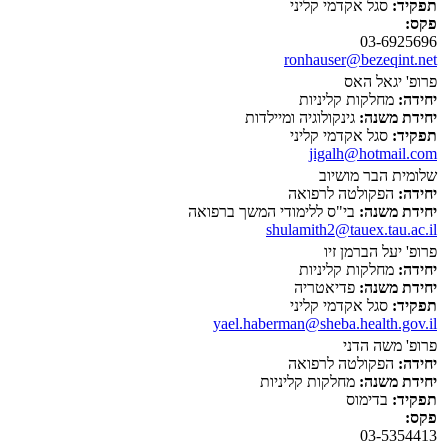
תפקיד:
סגל אקדמי קליני
פקס:
03-6925696
ronhauser@bezeqint.net
פרופ' יגאל האס
יחידה:
מחלקות קליניות
יחידת משנה:
גינקולוגיה ומיילדות
תפקיד:
סגל אקדמי קליני
jigalh@hotmail.com
שלומית הבר מושיוב
יחידה:
הפקולטה לרפואה
יחידת משנה:
בי"ס ללימודי המשך ברפואה
shulamith2@tauex.tau.ac.il
פרופ' יעל הברמן זיו
יחידה:
מחלקות קליניות
יחידת משנה:
פדיאטריה
תפקיד:
סגל אקדמי קליני
yael.haberman@sheba.health.gov.il
פרופ' משה הדני
יחידה:
הפקולטה לרפואה
יחידת משנה:
מחלקות קליניות
תפקיד:
בדימוס
פקס:
03-5354413