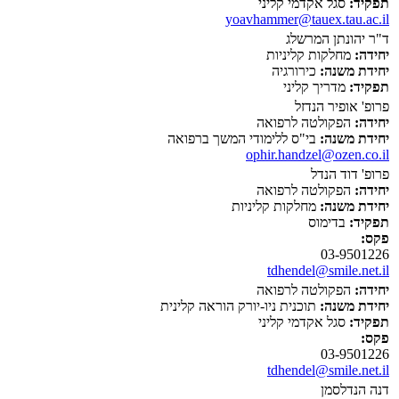
תפקיד:
סגל אקדמי קליני
yoavhammer@tauex.tau.ac.il
ד"ר יהונתן המרשלג
יחידה:
מחלקות קליניות
יחידת משנה:
כירורגיה
תפקיד:
מדריך קליני
פרופ' אופיר הנדזל
יחידה:
הפקולטה לרפואה
יחידת משנה:
בי"ס ללימודי המשך ברפואה
ophir.handzel@ozen.co.il
פרופ' דוד הנדל
יחידה:
הפקולטה לרפואה
יחידת משנה:
מחלקות קליניות
תפקיד:
בדימוס
פקס:
03-9501226
tdhendel@smile.net.il
יחידה:
הפקולטה לרפואה
יחידת משנה:
תוכנית ניו-יורק הוראה קלינית
תפקיד:
סגל אקדמי קליני
פקס:
03-9501226
tdhendel@smile.net.il
דנה הנדלסמן