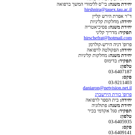
יחידת משנה:
בי"ס ללימודי המשך ברפואה
hirshnira@tauex.tau.ac.il
ד"ר אפרת הירש קליין
יחידה:
מחלקות קליניות
יחידת משנה:
פסיכיאטריה
תפקיד:
מדריך קליני
hirschefrat@hotmail.com
פרופ' דניה הירש-קולרמן
יחידה:
הפקולטה לרפואה
יחידת משנה:
מחלקות קליניות
תפקיד:
בדימוס
טלפון:
03-6407187
פקס:
03-9211403
daniaron@netvision.net.il
פרופ' כורת הירשברג
יחידה:
בית הספר לרפואה
יחידת משנה:
פתולוגיה
תפקיד:
סגל אקדמי בכיר
טלפון:
03-6405935
פקס:
03-6409141