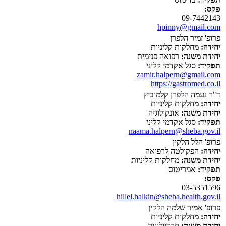
פקס:
09-7442143
hpinny@gmail.com
פרופ' זמיר הלפרן
יחידה:
מחלקות קליניות
יחידת משנה:
רפואה פנימית
תפקיד:
סגל אקדמי קליני
zamir.halpern@gmail.com
https://gastromed.co.il
ד"ר נעמה הלפרן קלמוביץ
יחידה:
מחלקות קליניות
יחידת משנה:
אונקולוגיה
תפקיד:
סגל אקדמי קליני
naama.halpern@sheba.gov.il
פרופ' הלל הלקין
יחידה:
הפקולטה לרפואה
יחידת משנה:
מחלקות קליניות
תפקיד:
אמריטוס
פקס:
03-5351596
hillel.halkin@sheba.health.gov.il
פרופ' אמיר שלמה הלקין
יחידה:
מחלקות קליניות
יחידת משנה:
קרדיולוגיה