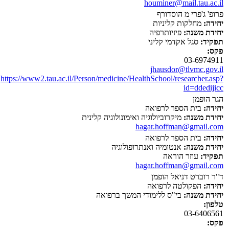
houminer@mail.tau.ac.il
פרופ' ג'פרי מ הוסדורף
יחידה:
מחלקות קליניות
יחידת משנה:
פיזיותרפיה
תפקיד:
סגל אקדמי קליני
פקס:
03-6974911
jhausdor@tlvmc.gov.il
https://www2.tau.ac.il/Person/medicine/HealthSchool/researcher.asp?
id=ddedijicc
הגר הופמן
יחידה:
בית הספר לרפואה
יחידת משנה:
מיקרוביולוגיה ואימונולוגיה קלינית
hagar.hoffman@gmail.com
יחידה:
בית הספר לרפואה
יחידת משנה:
אנטומיה ואנתרופולוגיה
תפקיד:
עוזר הוראה
hagar.hoffman@gmail.com
ד"ר רוברט דניאל הופמן
יחידה:
הפקולטה לרפואה
יחידת משנה:
בי"ס ללימודי המשך ברפואה
טלפון:
03-6406561
פקס: