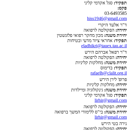
תפקיד:
סגל אקדמי קליני
פקס:
03-6493585
hiss1946@gmail.com
ד"ר אלעד היקרי
יחידה:
הפקולטה לרפואה
יחידת משנה:
מכון מחקר רפואי פלזנשטין
תפקיד:
אחראי ציוד מדעי ובטיחות
eladhikri@tauex.tau.ac.il
ד"ר רפאל אברהם הירש
יחידה:
הפקולטה לרפואה
יחידת משנה:
מחלקות קליניות
תפקיד:
בדימוס
rafaelh@clalit.org.il
פרופ' לירן הירש
יחידה:
מחלקות קליניות
יחידת משנה:
גינקולוגיה ומיילדות
תפקיד:
סגל אקדמי קליני
lirhir@gmail.com
יחידה:
הפקולטה לרפואה
יחידת משנה:
בי"ס ללימודי המשך ברפואה
lirhir@gmail.com
נירה בטי הירש
יחידה:
הפקולטה לרפואה