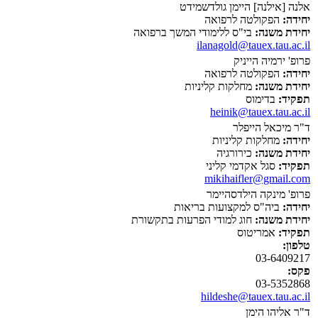
אלנה [אילנה] היימן גולדשמידט
יחידה:
הפקולטה לרפואה
יחידת משנה:
בי"ס ללימודי המשך ברפואה
ilanagold@tauex.tau.ac.il
פרופ' ירמיה הייניק
יחידה:
הפקולטה לרפואה
יחידת משנה:
מחלקות קליניות
תפקיד:
בדימוס
heinik@tauex.tau.ac.il
ד"ר מיכאל הייפלר
יחידה:
מחלקות קליניות
יחידת משנה:
כירורגיה
תפקיד:
סגל אקדמי קליני
mikihaifler@gmail.com
פרופ' מינקה הילדסהיימר
יחידה:
ביה"ס למקצועות בריאות
יחידת משנה:
חוג למודי הפרעות בתקשורת
תפקיד:
אמריטוס
טלפון:
03-6409217
פקס:
03-5352868
hildeshe@tauex.tau.ac.il
ד"ר אליהו הימן