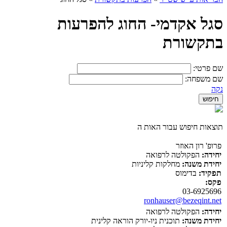
סגל אקדמי- החוג להפרעות
בתקשורת
שם פרטי:
שם משפחה:
נקה
תוצאות חיפוש עבור האות ה
פרופ' רון האוזר
יחידה:
הפקולטה לרפואה
יחידת משנה:
מחלקות קליניות
תפקיד:
בדימוס
פקס:
03-6925696
ronhauser@bezeqint.net
יחידה:
הפקולטה לרפואה
יחידת משנה:
תוכנית ניו-יורק הוראה קלינית