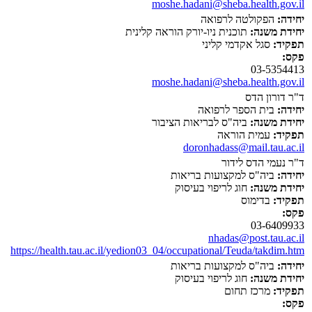
moshe.hadani@sheba.health.gov.il
יחידה:
הפקולטה לרפואה
יחידת משנה:
תוכנית ניו-יורק הוראה קלינית
תפקיד:
סגל אקדמי קליני
פקס:
03-5354413
moshe.hadani@sheba.health.gov.il
ד"ר דורון הדס
יחידה:
בית הספר לרפואה
יחידת משנה:
ביה"ס לבריאות הציבור
תפקיד:
עמית הוראה
doronhadass@mail.tau.ac.il
ד"ר נעמי הדס לידור
יחידה:
ביה"ס למקצועות בריאות
יחידת משנה:
חוג לריפוי בעיסוק
תפקיד:
בדימוס
פקס:
03-6409933
nhadas@post.tau.ac.il
https://health.tau.ac.il/yedion03_04/occupational/Teuda/takdim.htm
יחידה:
ביה"ס למקצועות בריאות
יחידת משנה:
חוג לריפוי בעיסוק
תפקיד:
מרכז תחום
פקס: