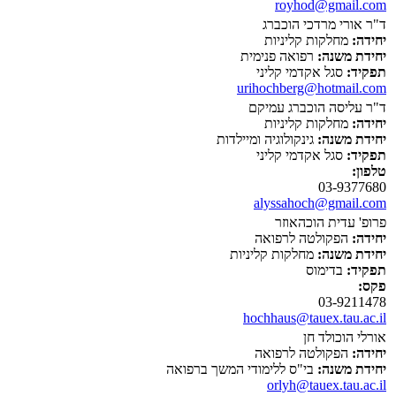
royhod@gmail.com
ד"ר אורי מרדכי הוכברג
יחידה:
מחלקות קליניות
יחידת משנה:
רפואה פנימית
תפקיד:
סגל אקדמי קליני
urihochberg@hotmail.com
ד"ר עליסה הוכברג עמיקם
יחידה:
מחלקות קליניות
יחידת משנה:
גינקולוגיה ומיילדות
תפקיד:
סגל אקדמי קליני
טלפון:
03-9377680
alyssahoch@gmail.com
פרופ' עדית הוכהאוזר
יחידה:
הפקולטה לרפואה
יחידת משנה:
מחלקות קליניות
תפקיד:
בדימוס
פקס:
03-9211478
hochhaus@tauex.tau.ac.il
אורלי הוכולד חן
יחידה:
הפקולטה לרפואה
יחידת משנה:
בי"ס ללימודי המשך ברפואה
orlyh@tauex.tau.ac.il