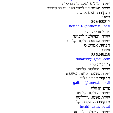
יחידה:
ביה"ס למקצועות בריאות
יחידת משנה:
חוג למודי הפרעות בתקשורת
תפקיד:
מתאם מחשוב
טלפון:
03-6409217
netanel18@tauex.tau.ac.il
פרופ' אריאל הלוי
יחידה:
הפקולטה לרפואה
יחידת משנה:
מחלקות קליניות
תפקיד:
אמריטוס
פקס:
03-9248258
drhalevy@gmail.com
ד"ר גליה הלוי
יחידה:
מחלקות קליניות
יחידת משנה:
רפואת המשפחה
תפקיד:
מדריך קליני
galiaha@tauex.tau.ac.il
פרופ' חן הלוי
יחידה:
מחלקות קליניות
יחידת משנה:
נוירולוגיה
תפקיד:
סגל אקדמי קליני
henh@tlvmc.gov.il
יחידה:
הפקולטה לרפואה