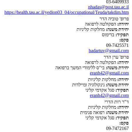
03-6409933
nhadas@post.tau.ac.il
https://health.tau.ac.il/yedion03_04/occupational/Teuda/takdim.htm
פרופ' טוביה הדר
יחידה:
הפקולטה לרפואה
יחידת משנה:
מחלקות קליניות
תפקיד:
בדימוס
פקס:
09-7425571
hadartuv@gmail.com
פרופ' ערן הדר
יחידה:
הפקולטה לרפואה
יחידת משנה:
בי"ס ללימודי המשך ברפואה
eranh42@gmail.com
יחידה:
מחלקות קליניות
יחידת משנה:
גינקולוגיה ומיילדות
תפקיד:
סגל אקדמי קליני
eranh42@gmail.com
ד"ר רות הדרי
יחידה:
מחלקות קליניות
יחידת משנה:
רפואה פנימית
תפקיד:
סגל אקדמי קליני
פקס:
09-7472167