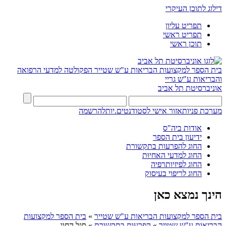
דילוג לתוכן העיקרי
תפריט עליון
תפריט ראשי
תוכן ראשי
בית הספר למקצועות הבריאות ע"ש שטייר
הפקולטה למדעי הרפואה
והבריאות ע"ש גריי
אוניברסיטת תל אביב
מערכת פניות
אזור אישי לסטודנטים.יות
להרשמה
אודות ביה"ס
ידיעון בית הספר
החוג להפרעות בתקשורת
החוג למדעי האחיוּת
החוג לפיזיותרפיה
החוג לריפוי בעיסוק
הינך נמצא כאן
בית הספר למקצועות הבריאות ע"ש שטייר
»
בית הספר למקצועות
הבריאות ע"ש שטייר
»
הפרעות בתקשורת
»
סגל החוג