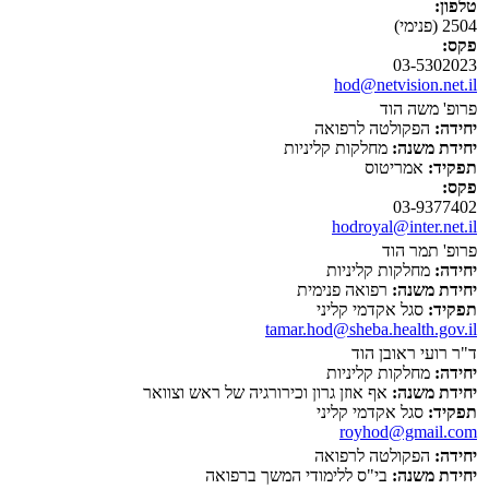
טלפון:
2504 (פנימי)
פקס:
03-5302023
hod@netvision.net.il
פרופ' משה הוד
יחידה:
הפקולטה לרפואה
יחידת משנה:
מחלקות קליניות
תפקיד:
אמריטוס
פקס:
03-9377402
hodroyal@inter.net.il
פרופ' תמר הוד
יחידה:
מחלקות קליניות
יחידת משנה:
רפואה פנימית
תפקיד:
סגל אקדמי קליני
tamar.hod@sheba.health.gov.il
ד"ר רועי ראובן הוד
יחידה:
מחלקות קליניות
יחידת משנה:
אף אוזן גרון וכירורגיה של ראש וצוואר
תפקיד:
סגל אקדמי קליני
royhod@gmail.com
יחידה:
הפקולטה לרפואה
יחידת משנה:
בי"ס ללימודי המשך ברפואה