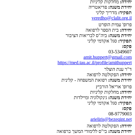
יחידה:
מחלקות קליניות
יחידת משנה:
פדיאטריה
תפקיד:
מדריך קליני
veredho@clalit.org.il
פרופ' עמית הופרט
יחידה:
בית הספר לרפואה
יחידת משנה:
ביה"ס לבריאות הציבור
תפקיד:
סגל אקדמי קליני
פקס:
03-5349607
amit.huppert@gmail.com
https://med.tau.ac.il/profile/amithuppert
ד"ר ענת הוצלר
יחידה:
הפקולטה לרפואה
יחידת משנה:
רפואת המשפחה - קלינית
פרופ' אריאל הורביץ
יחידה:
מחלקות קליניות
יחידת משנה:
גינקולוגיה ומיילדות
תפקיד:
סגל אקדמי קליני
פקס:
08-9779003
arieliris@bezeqint.net
יחידה:
הפקולטה לרפואה
יחידת משנה:
בי"ס ללימודי המשך ברפואה