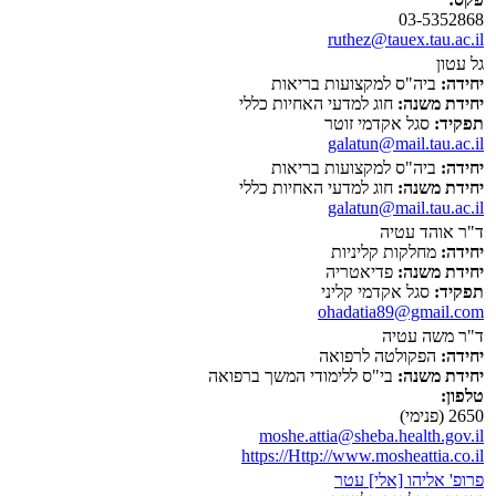
03-5352868
ruthez@tauex.tau.ac.il
גל עטון
יחידה:
ביה"ס למקצועות בריאות
יחידת משנה:
חוג למדעי האחיות כללי
תפקיד:
סגל אקדמי זוטר
galatun@mail.tau.ac.il
יחידה:
ביה"ס למקצועות בריאות
יחידת משנה:
חוג למדעי האחיות כללי
galatun@mail.tau.ac.il
ד"ר אוהד עטיה
יחידה:
מחלקות קליניות
יחידת משנה:
פדיאטריה
תפקיד:
סגל אקדמי קליני
ohadatia89@gmail.com
ד"ר משה עטיה
יחידה:
הפקולטה לרפואה
יחידת משנה:
בי"ס ללימודי המשך ברפואה
טלפון:
2650 (פנימי)
moshe.attia@sheba.health.gov.il
https://Http://www.mosheattia.co.il
פרופ' אליהו [אלי] עטר