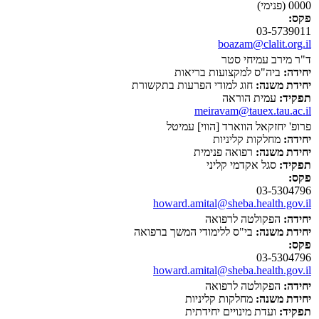
0000 (פנימי)
פקס:
03-5739011
boazam@clalit.org.il
ד"ר מירב עמיחי סטר
יחידה:
ביה"ס למקצועות בריאות
יחידת משנה:
חוג למודי הפרעות בתקשורת
תפקיד:
עמית הוראה
meiravam@tauex.tau.ac.il
פרופ' יחזקאל הווארד [הווי] עמיטל
יחידה:
מחלקות קליניות
יחידת משנה:
רפואה פנימית
תפקיד:
סגל אקדמי קליני
פקס:
03-5304796
howard.amital@sheba.health.gov.il
יחידה:
הפקולטה לרפואה
יחידת משנה:
בי"ס ללימודי המשך ברפואה
פקס:
03-5304796
howard.amital@sheba.health.gov.il
יחידה:
הפקולטה לרפואה
יחידת משנה:
מחלקות קליניות
תפקיד:
ועדת מינויים יחידתית