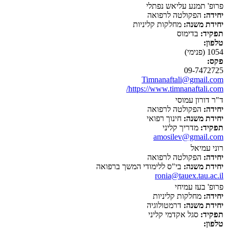
פרופ' תמנע עליאש נפתלי
יחידה:
הפקולטה לרפואה
יחידת משנה:
מחלקות קליניות
תפקיד:
בדימוס
טלפון:
1054 (פנימי)
פקס:
09-7472725
Timnanaftali@gmail.com
https://www.timnanaftali.com/
ד"ר דורון עמוסי
יחידה:
הפקולטה לרפואה
יחידת משנה:
חינוך רפואי
תפקיד:
מדריך קליני
amosilev@gmail.com
רוני עמיאל
יחידה:
הפקולטה לרפואה
יחידת משנה:
בי"ס ללימודי המשך ברפואה
ronia@tauex.tau.ac.il
פרופ' בעז עמיחי
יחידה:
מחלקות קליניות
יחידת משנה:
דרמטולוגיה
תפקיד:
סגל אקדמי קליני
טלפון: