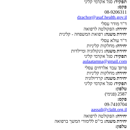
תפקיד:
סגל אקדמי קליני
פקס:
08-9206311
dzachor@asaf.health.gov.il
ד"ר מודר עסלי
יחידה:
הפקולטה לרפואה
יחידת משנה:
רפואת המשפחה - קלינית
ד"ר עולא עסלי
יחידה:
מחלקות קליניות
יחידת משנה:
גינקולוגיה ומיילדות
תפקיד:
סגל אקדמי קליני
aulaatamna@gmail.com
פרופ' עבד אלרחים עסלי
יחידה:
מחלקות קליניות
יחידת משנה:
קרדיולוגיה
תפקיד:
סגל אקדמי קליני
טלפון:
2587 (פנימי)
פקס:
09-7410704
aassali@clalit.org.il
יחידה:
הפקולטה לרפואה
יחידת משנה:
בי"ס ללימודי המשך ברפואה
טלפון: