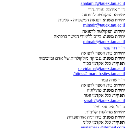
anatamit@tauex.tau.ac.il
ד"ר אירמה עמית-דדי
יחידה:
הפקולטה לרפואה
יחידת משנה:
רפואת המשפחה - קלינית
mimair@tauex.tau.ac.il
יחידה:
הפקולטה לרפואה
יחידת משנה:
בי"ס ללימודי המשך ברפואה
mimair@tauex.tau.ac.il
ד"ר דוד עמר
יחידה:
בית הספר לרפואה
יחידת משנה:
גנטיקה מולקולרית של אדם וביוכימיה
תפקיד:
סגל אקדמי בכיר
davidama@tauex.tau.ac.il
https://amarlab.sites.tau.ac.il/
ד"ר שרה עמר
יחידה:
בית הספר לרפואה
יחידת משנה:
פתולוגיה
תפקיד:
סגל אקדמי זוטר
sarah7@tauex.tau.ac.il
פרופ' איל אלי עמר
יחידה:
מחלקות קליניות
יחידת משנה:
כירורגיה אורתופדית
תפקיד:
סגל אקדמי קליני
eyalamar73@gmail.com