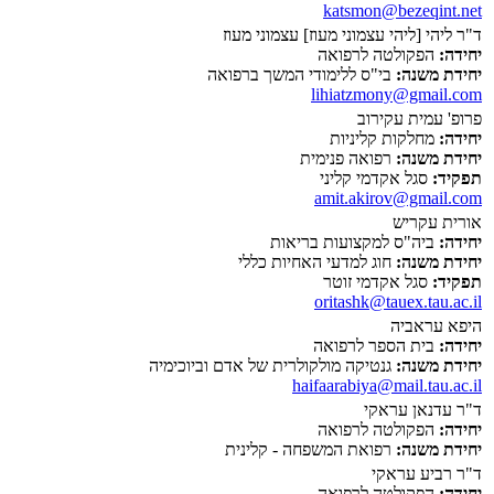
katsmon@bezeqint.net
ד"ר ליהי [ליהי עצמוני מעוז] עצמוני מעוז
יחידה:
הפקולטה לרפואה
יחידת משנה:
בי"ס ללימודי המשך ברפואה
lihiatzmony@gmail.com
פרופ' עמית עקירוב
יחידה:
מחלקות קליניות
יחידת משנה:
רפואה פנימית
תפקיד:
סגל אקדמי קליני
amit.akirov@gmail.com
אורית עקריש
יחידה:
ביה"ס למקצועות בריאות
יחידת משנה:
חוג למדעי האחיות כללי
תפקיד:
סגל אקדמי זוטר
oritashk@tauex.tau.ac.il
היפא עראביה
יחידה:
בית הספר לרפואה
יחידת משנה:
גנטיקה מולקולרית של אדם וביוכימיה
haifaarabiya@mail.tau.ac.il
ד"ר עדנאן עראקי
יחידה:
הפקולטה לרפואה
יחידת משנה:
רפואת המשפחה - קלינית
ד"ר רביע עראקי
יחידה:
הפקולטה לרפואה