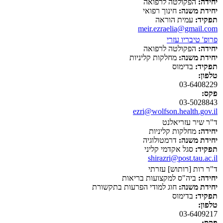
יחידה:
הפקולטה לרפואה
יחידת משנה:
חינוך רפואי
תפקיד:
עמית הוראה
meir.ezraelia@gmail.com
פרופ' טיבריו עזרי
יחידה:
הפקולטה לרפואה
יחידת משנה:
מחלקות קליניות
תפקיד:
בדימוס
טלפון:
03-6408229
פקס:
03-5028843
ezri@wolfson.health.gov.il
ד"ר שיר עזריאלנט
יחידה:
מחלקות קליניות
יחידת משנה:
דרמטולוגיה
תפקיד:
סגל אקדמי קליני
shirazri@post.tau.ac.il
ד"ר רות [רותוש] עזרתי
יחידה:
ביה"ס למקצועות בריאות
יחידת משנה:
חוג למודי הפרעות בתקשורת
תפקיד:
בדימוס
טלפון:
03-6409217
פקס: