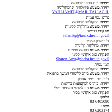
יחידה:
בית הספר לרפואה
יחידת משנה:
פיזיולוגיה ופרמקולוגיה
YAHLIAMIT@MAIL.TAU.AC.IL
פרופ' עמי עמית
יחידה:
הפקולטה לרפואה
יחידת משנה:
מחלקות קליניות
תפקיד:
בדימוס
ivfamitg@tasmc.health.gov.il
ד"ר שרון עמית
יחידה:
מחלקות קליניות
יחידת משנה:
רפואה פנימית
תפקיד:
סגל אקדמי קליני
Sharon.Amit@sheba.health.gov.il
תמי עמית
יחידה:
הפקולטה לרפואה
יחידת משנה:
בי"ס ללימודי המשך ברפואה
ד"ר ענת עמית אהרון
יחידה:
ביה"ס למקצועות בריאות
יחידת משנה:
חוג למדעי האחיות כללי
תפקיד:
סגל אקדמי בכיר
טלפון:
03-6405090
פקס:
03-6203174