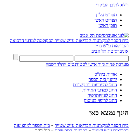
דילוג לתוכן העיקרי
תפריט עליון
תפריט ראשי
תוכן ראשי
בית הספר למקצועות הבריאות ע"ש שטייר
הפקולטה למדעי הרפואה
והבריאות ע"ש גריי
אוניברסיטת תל אביב
מערכת פניות
אזור אישי לסטודנטים.יות
להרשמה
אודות ביה"ס
ידיעון בית הספר
החוג להפרעות בתקשורת
החוג למדעי האחיוּת
החוג לפיזיותרפיה
החוג לריפוי בעיסוק
הינך נמצא כאן
בית הספר למקצועות הבריאות ע"ש שטייר
»
בית הספר למקצועות
הבריאות ע"ש שטייר
»
הפרעות בתקשורת
»
סגל החוג