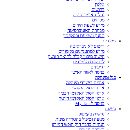
אלפון
דרושים
נהלי האוניברסיטה
מכרזים
מידע לשעת חירום
מבקרת האוניברסיטה
תקנון משמעת ופסקי דין
לימודים
רישום לאוניברסיטה
מידע למתעניינים בלימודים
חישוב סיכויי קבלה לתואר ראשון
לוח שנת הלימודים
ידיעונים
כניסה לאזור האישי
סגל ומינהלה
אגפים ומשרדי מינהלה
ארגון הסגל המנהלי
ארגון הסגל האקדמי הבכיר
ארגון הסגל האקדמי הזוטר
כניסה ל-My Tau
נגישות
נגישות בקמפוס
מניעה וטיפול בהטרדה מינית
הנחיות בדבר חוק חופש המידע
הצהרת נגישות