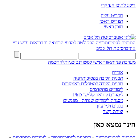
דילוג לתוכן העיקרי
תפריט עליון
תפריט ראשי
תוכן ראשי
התכנית לפסיכותרפיה
הפקולטה למדעי הרפואה והבריאות ע"ש גריי
אוניברסיטת תל אביב
מערכת פניות
אזור אישי לסטודנטים.יות
להרשמה
אודות
תכנית הליבה בפסיכותרפיה
תכנית הליבה למטפלים באומנויות
לימודים מתקדמים
לימודים לתואר שלישי PhD
מסגרת לימודים שנתית - מפגשים
כנסים וימי עיון
יצירת קשר
הינך נמצא כאן
התכנית לפסיכותרפיה
»
התכנית לפסיכותרפיה
»
לימודים מתקדמים
»