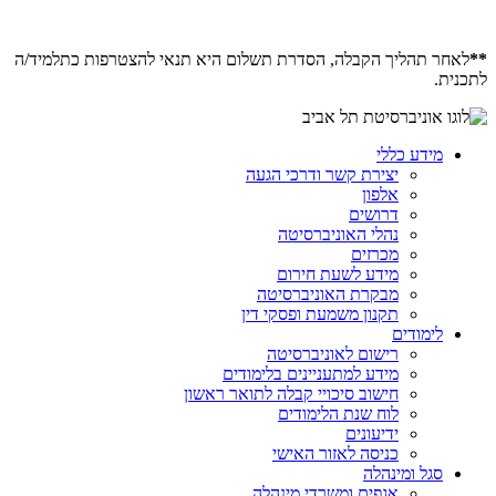
**
לאחר תהליך הקבלה, הסדרת תשלום היא תנאי להצטרפות כתלמיד/ה
לתכנית.
מידע כללי
יצירת קשר ודרכי הגעה
אלפון
דרושים
נהלי האוניברסיטה
מכרזים
מידע לשעת חירום
מבקרת האוניברסיטה
תקנון משמעת ופסקי דין
לימודים
רישום לאוניברסיטה
מידע למתעניינים בלימודים
חישוב סיכויי קבלה לתואר ראשון
לוח שנת הלימודים
ידיעונים
כניסה לאזור האישי
סגל ומינהלה
אגפים ומשרדי מינהלה