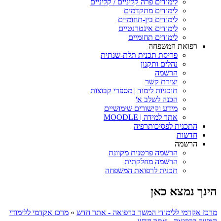
לימודים פרה קליניים / קליניים
לימודים מתקדמים
לימודים בין-תחומיים
לימודים אינטרנטיים
לימודים תחומיים
רפואת המשפחה
פריסת תכנית תלת-שנתית
נהלים ותקנון
הרשמה
יצירת קשר
תוכניות לימוד | מספרי קבוצות
הכנה לשלב א'
מידע וקישורים שימושיים
אתר למידה | MOODLE
התכנית לפסיכותרפיה
חדשות
הרשמה
הרשמה פרטנית מקוונת
הרשמה מחלקתית
תכנית לרפואת המשפחה
הינך נמצא כאן
מרכז אקדמי ללימודי המשך ברפואה - אתר חדש
»
מרכז אקדמי ללימודי