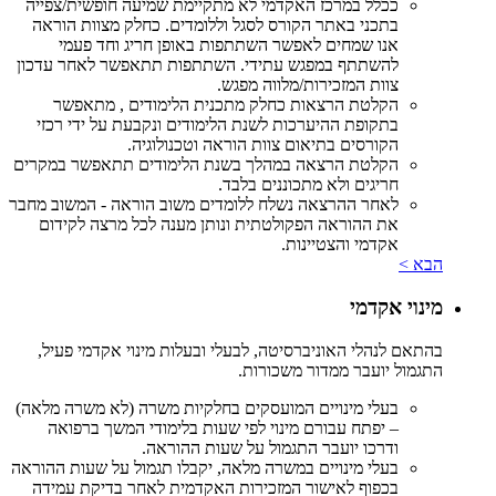
ככלל במרכז האקדמי לא מתקיימת שמיעה חופשית/צפייה
בתכני באתר הקורס לסגל וללומדים. כחלק מצוות הוראה
אנו שמחים לאפשר השתתפות באופן חריג וחד פעמי
להשתתף במפגש עתידי. השתתפות תתאפשר לאחר עדכון
צוות המזכירות/מלווה מפגש.
הקלטת הרצאות כחלק מתכנית הלימודים , מתאפשר
בתקופת ההיערכות לשנת הלימודים ונקבעת על ידי רכזי
הקורסים בתיאום צוות הוראה וטכנולוגיה.
הקלטת הרצאה במהלך בשנת הלימודים תתאפשר במקרים
חריגים ולא מתכוננים בלבד.
לאחר ההרצאה נשלח ללומדים משוב הוראה - המשוב מחבר
את ההוראה הפקולטתית ונותן מענה לכל מרצה לקידום
אקדמי והצטיינות.
הבא >
מינוי אקדמי
בהתאם לנהלי האוניברסיטה, לבעלי ובעלות מינוי אקדמי פעיל,
התגמול יועבר ממדור משכורות.
בעלי מינויים המועסקים בחלקיות משרה (לא משרה מלאה)
– יפתח עבורם מינוי לפי שעות בלימודי המשך ברפואה
ודרכו יועבר התגמול על שעות ההוראה.
בעלי מינויים במשרה מלאה, יקבלו תגמול על שעות ההוראה
בכפוף לאישור המזכירות האקדמית לאחר בדיקת עמידה