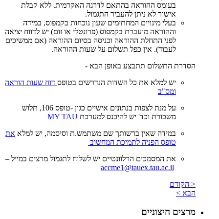
בעומס ההוראה בהתאם לדרגה האקדמית. ללא קבלת
אישור לא ניתן להעביר התגמול.
בעלי מינויים המחתימים שעון נוכחות בקמפוס, במידה
וההוראה מועברת בקמפוס (פרונטלי או זום) יש לדווח יציאה
לפני התחלת ההוראה וכניסה בסיום ההוראה (אם ממשיכים
לעבוד). אין כפל תשלום על שעות ההוראה.
הסדרת התשלום תתבצע באופן הבא -
יש למלא את כל השדות הנדרשים בטופס
דוח שעות הוראה
ומס"ב
על מנת לצפות בנתונים אישיים כגון -טופס 106, תלוש
משכורת וכד' יש להיכנס למערכת
MY TAU
במידה שאין ברשותך שם משתמש.ת וסיסמה, יש למלא
את
טופס הפניה לתמיכת המחשוב
את המסמכים הרלוונטיים יש לשלוח לתגמול מרצים במייל –
accme1@tauex.tau.ac.il
< הקודם
הבא >
מרצים חיצוניים