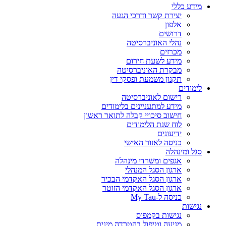
מידע כללי
יצירת קשר ודרכי הגעה
אלפון
דרושים
נהלי האוניברסיטה
מכרזים
מידע לשעת חירום
מבקרת האוניברסיטה
תקנון משמעת ופסקי דין
לימודים
רישום לאוניברסיטה
מידע למתעניינים בלימודים
חישוב סיכויי קבלה לתואר ראשון
לוח שנת הלימודים
ידיעונים
כניסה לאזור האישי
סגל ומינהלה
אגפים ומשרדי מינהלה
ארגון הסגל המנהלי
ארגון הסגל האקדמי הבכיר
ארגון הסגל האקדמי הזוטר
כניסה ל-My Tau
נגישות
נגישות בקמפוס
מניעה וטיפול בהטרדה מינית