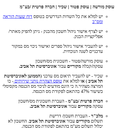
עוסק מורשה | עוסק פטור | שכיר | חברה פרטית /בע"מ
יש למלא את כל השדות הנדרשים בטופס
דוח שעות הוראה
ומס"ב
יש לצרף אישור ניהול חשבון מהבנק - ניתן להפיק מאתר/
אפליקציית הבנק.
יש להעביר אישור ניהול ספרים ואישור ניכוי מס במקור
עדכניים לשנה הנוכחית.
עוסק מורשה/פטור - חשבונית מס/חשבון
עסקה/קבלה
מקוריים
עבור
אוניברסיטת תל אביב.
שכיר - יש להעביר תיאום מס עדכני (
הממוען לאוניברסיטת
תל אביב
)
או
למלא את
טופס הצהרת נותני שירותים
- בו
המרצה מצהיר.ה כי הינם מודעים לניכוי מס הכנסה מקסימלי
בשיעור 47% בהתאם לפקודת מס הכנסה.
חברה פרטית /בע"מ
- העברת חשבונית מס/חשבון
עסקה
מקוריים
עבור
אוניברסיטת תל אביב.​
מלכ"ר -
העברת חשבון/ דרישת
תשלום
מקוריים
עבור
אוניברסיטת תל אביב
.​ החשבון לא
יכלול תשלום מע"מ בהתאם לפקודת מס הכנסה.