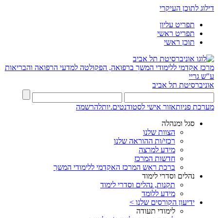
דילוג לתוכן העיקרי
תפריט עליון
תפריט ראשי
תוכן ראשי
מרכז אקדמי ללימודי המשך ברפואה, הפקולטה למדעי הרפואה והבריאות
ע"ש גריי
אוניברסיטת תל אביב
מערכת פניות
אזור אישי לסטודנטים.יות
להרשמה
סגל ומנהלה
הצוות שלנו
רכזי/ות ההוראה שלנו
מידע למרצה
חדשות המרכז
ברכת ראש המרכז האקדמי ללימודי המשך
נהלים וסדרי לימוד
תקנות, נהלים וסדרי לימוד
מידע ללומד
ידיעון הקורסים שלנו >
לימודי תעודה