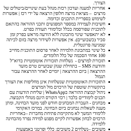
הצורך.
אחריות למענה ועדכון רכזת מנהל בעת שינויים/ביטולים של
מרצים – מציאת מרצה חלופי| הרצאה על ידי רכז | אפשרות
לשימוש בספריית התכנים וכדומה.
חשיבות לעמידה במספר המפגשים ותכני ההוראה בהתאם
לתוכנית שפורסמה בכלל ובלימודי תעודה בפרט.
לא יתאפשר שינוי מתכונת ללא הודעה מראש בפרק זמן
סביר (כשבועיים). אין אפשרות לשידור מרצה בזום לכיתה
שמגיעה פרונטלית.
כל שינוי במתכונת הלמידה לאחר פרסום התוכנית מחייב
100 אחוזי הסכמה של כלל הלומדים.
תזכורת למרצים - נשלחות תזכורות אוטומטיות בדוא"ל
והודעת SMS – בתחילת שנה| שבועיים טרם מועד
ההרצאה | ביום ההרצאה | יומיים לאחר ההרצאה עבור
תגמול
התזכורות האוטומטיות שנשלחות אינן מחליפות את הצורך
בתקשורת שוטפת של הרכזים מול המרצים
ניהול קבוצת ההוראה בWhatsApp | שליחת הודעות עם
תכנים לימודיים בלבד | רכזי הקורס הינם מנהלי הקבוצה.
מבחנים - העברת המבחנים חודש לפני מועד הבחינה, ומתן
מענה לשאלות נבחנים ביום הבחינה. במרכז האקדמי
ללימודי המשך לא מתקיימת פתיחת מחברות –באחריות
הרכזים לבחון אפשרות לקיים מפגש למידה נפרד מהבחינה
ללמידה.
משובים –נשלחים 2 משובים: כללי ופרטני באמצעות