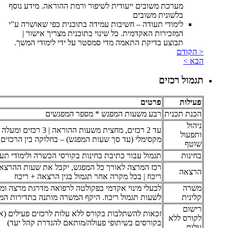
מערכת משובים ייעודית לשיפור ורמת ההוראה. מידע נוסף
בלשונית משובים
לימודי תעודה – חשיבות עמידה בתוכנית כפי שאושרה ע"י
המזכירות האקדמית. כל שינוי בתוכנית מצריך אישור |
תבוצע בדיקת התאמה מדי סמסטר על ידי לימודי המשך.
< הקודם
הבא >
תגמול רכזים
פעילות
פרטים
הכנת תכנית
רבע משעות המפגש * מספר המפגשים
ניהול
עד 2 רכזים, מחצית משעות ההוראה | 3 
ותפעול
מקסימלי (עד סך שעות המפגש) – בחלוקה בין הרכזים
שוטף
בחינות
תגמול עבור כתיבת בחינות בקורסי הכשרה ולימודי תע
רכז המרצה לאורך כל המפגש, יקבל את שעות ההרצא
הרצאה
ריכוז | בכל מקרה אחר תגמול בגין הרצאה + ריכוז
משרה
לבעלי מינוי אקדמי בפקולטה לרפואה מדרגת מרצה ומ
קלינית
לשעות תגמול ריכוז. היקף המשרה מותנה בתדירות המ
רישום
זכאות להשתלבות בקורס ללא עלות לרכזים פעילים (א
לקורס ללא
בקורסים בשיתופי פעולה/מותאם להגדרת קהל יעד)
עלות