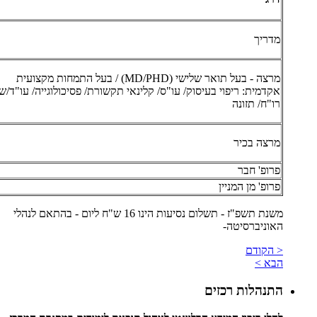
מדריך
מרצה - בעל תואר שלישי (MD/PHD) / בעל התמחות מקצועית
אקדמית: ריפוי בעיסוק/ עו"ס/ קלינאי תקשורת/ פסיכולוגייה/ עו"ד/ש
רו"ח/ תזונה
מרצה בכיר
פרופ' חבר
פרופ' מן המניין
משנת תשפ"ז - תשלום נסיעות הינו 16 ש"ח ליום - בהתאם לנהלי
האוניברסיטה-
< הקודם
הבא >
התנהלות רכזים