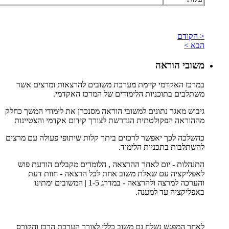
< הקודם
הבא >
משובי הוראה
במרכז האקדמי קיימת מערכת משובים להרצאות ומרצים אשר
משתלבים בתוכניות הלימודים של המרכז האקדמי.
גיבוש מאגר נתונים למשובי הוראה מסנכרן את לימודי המשך כחלק
מההוראה הפקולטתית הנדרשת לצורך קידום אקדמי והצטיינות
כהשלכה לכך יאפשר לרכזים ביתר קלות שיתופי פעולה עם מרצים
להשתלבות בתכניות הלימוד.
התנהלות - יום לאחר ההרצאה , הלומדים מקבלים הודעת פוש
לאפליקציה עם שאלת משוב אחת לכל הרצאה - חוות דעת
והערכה למרצה ולהרצאה - במדרג 1-5 | המשובים ימתינו
באפליקציה עד למענה.
לאחר המפגש נשלח גם משוב כללי לצורך הערכת הרכז והקורס