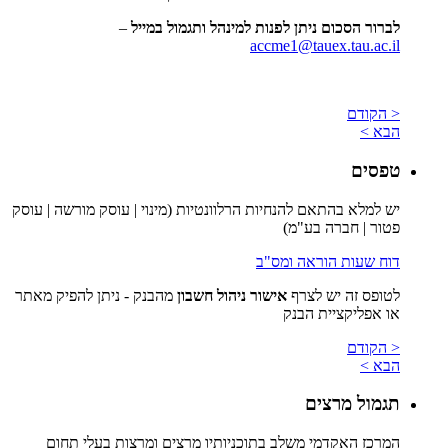
לברור הסכום ניתן לפנות למינהל ותגמול במייל
–
accme1@tauex.tau.ac.il
< הקודם
הבא >
טפסים
יש למלא בהתאם להנחיות הרלוונטיות (מינוי | עוסק מורשה | עוסק
פטור | חברה בע"מ)
דוח שעות הוראה ומס"ב
לטופס זה יש לצרף
אישור ניהול חשבון
מהבנק - ניתן להפיק מאתר
או אפליקציית הבנק
< הקודם
הבא >
תגמול מרצים
המרכז האקדמי משלב בתוכניותיו מרצים ומרצות בעלי תחום