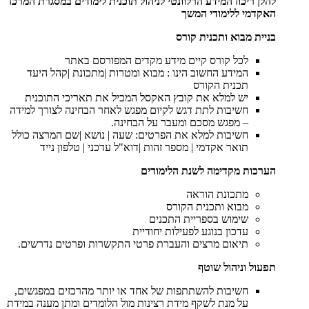
להלן ריכוז המידע הרלוונטי לניהול תוכנית לימודים במסגרת המרכז
האקדמי ללימודי המשך
בניית מבוא ותכנית קורס
לכל קורס קיים מידע מקדים המפורסם באתר
המידע החשוב הינו : מבוא ומטרות |מתכונת |קהל היעד
תכנית הקורס
יש למלא את קובץ האקסל המכיל את תאריכי התוכנית
חשיבות לתת דגש לקיום מפגש לאחר הבחינה לצורך למידה
– מפגש מסכם ומעבר על הבחינה.
חשיבות למלא את הפרטים: שעה | נושא |שם המרצה כולל
תואר אקדמי | מספר זהות |דוא"ל עדכני | טלפון נייד
הערכות מקדימה לשנת הלימודים
מתכונת הוראה
מבוא ותכנית הקורס
שימוש בספריית התכנים
עדכון בנוגע לפעילות יחודיית
תיאום מרצים והעברת פרטי התקשרות ופרטים נדרשים.
תפעול וניהול שוטף
חשיבות להשתתפות של אחד או יותר מהרכזים במפגשים,
על מנת לשקף מידת רצינות מול הלומדים ומתן מענה במידת