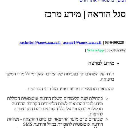
המשך ברפואה - אתר חדש
סגל הוראה | מידע מרכז
racheliwi@tauex.tau.ac.il
|
accme1@tauex.tau.ac.il
| 03-6409228
|
WhatsApp
050-3032942
מידע למרצה
תודה על השתלבותך בפעילות של המרכז האקדמי ללימודי המשך
ברפואה.
ההרצאות מתואמות מבעוד מועד מול רכזי הקורסים.
בתחילת שנת הלימודים תשלח הודעה אוטומטית הכוללת
מידע לגבי ההרצאות לשנת הלימודים הקרובה ההודעה
תכלול מידע מרוכז על כלל הקורסים בהם הינך צפוי.ה
להרצות.
שבועיים טרם מועד ההרצאה וכן ביום ההרצאה - נשלחת
הודעה אוטומטית לתזכורת במייל והודעת SMS