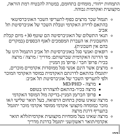
התמחות ייחודי, מומחים בתחומם, במטרה להבטיח רמת הוראה,
מקצועית ואקדמית גבוהה.
תגמול שכר מרצים כפוף לתעריפי השכר האוניברסיטאי
בהתאם לדירוג האקדמי וטבלת השכר של אוניברסיטת תל
אביב
תנאי התשלום של האוניברסיטה הם שוטף 30+ מיום קבלת
החשבונית או העברת המסמכים לאגף הכספים (במקרים
בהם אין חשבונית).
רופאים ואנשי סגל באוניברסיטת תל אביב התגמול הינו על
פי הדרגה האקדמית שברשותם: מדריך / מרצה / מרצה
בכיר/ פרופ' חבר / פרופ' מן המניין
מרצים אשר הינם אנשי סגל ממוסדות אקדמיים מוכרים,
יתוגמלו בהתאם לדרגתם האקדמית במוסד האקדמי המוכר
ולפי לתעריפי השכר של אוניברסיטת תל אביב:
מרצה - MD/PHD
מרצה בכיר-בהתאם להצהרתו בטופס
פרופ' חבר/מן המניין-בדיקה מול המוסד האקדמי
מרצה שאינו עוסק בתחום הרפואה, בעל תואר שלישי ו/או
מוכר כמומחה מקצועי אקדמי ממוסד אקדמי מוכר יתוגמל
בתעריף דרגת מרצה
מרצה שאינו בעל מומחיות מקצועית אקדמית/ללא תואר
אקדמי/תואר ראשון/שני יתוגמל בדרגת מדריך
דרג