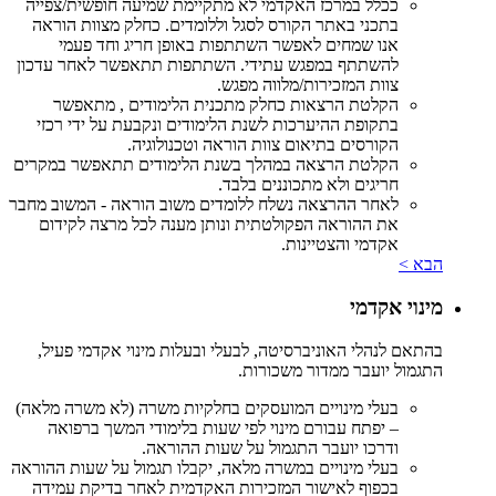
ככלל במרכז האקדמי לא מתקיימת שמיעה חופשית/צפייה
בתכני באתר הקורס לסגל וללומדים. כחלק מצוות הוראה
אנו שמחים לאפשר השתתפות באופן חריג וחד פעמי
להשתתף במפגש עתידי. השתתפות תתאפשר לאחר עדכון
צוות המזכירות/מלווה מפגש.
הקלטת הרצאות כחלק מתכנית הלימודים , מתאפשר
בתקופת ההיערכות לשנת הלימודים ונקבעת על ידי רכזי
הקורסים בתיאום צוות הוראה וטכנולוגיה.
הקלטת הרצאה במהלך בשנת הלימודים תתאפשר במקרים
חריגים ולא מתכוננים בלבד.
לאחר ההרצאה נשלח ללומדים משוב הוראה - המשוב מחבר
את ההוראה הפקולטתית ונותן מענה לכל מרצה לקידום
אקדמי והצטיינות.
הבא >
מינוי אקדמי
בהתאם לנהלי האוניברסיטה, לבעלי ובעלות מינוי אקדמי פעיל,
התגמול יועבר ממדור משכורות.
בעלי מינויים המועסקים בחלקיות משרה (לא משרה מלאה)
– יפתח עבורם מינוי לפי שעות בלימודי המשך ברפואה
ודרכו יועבר התגמול על שעות ההוראה.
בעלי מינויים במשרה מלאה, יקבלו תגמול על שעות ההוראה
בכפוף לאישור המזכירות האקדמית לאחר בדיקת עמידה