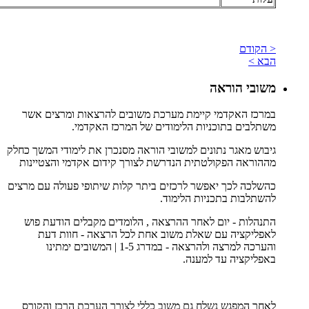
< הקודם
הבא >
משובי הוראה
במרכז האקדמי קיימת מערכת משובים להרצאות ומרצים אשר
משתלבים בתוכניות הלימודים של המרכז האקדמי.
גיבוש מאגר נתונים למשובי הוראה מסנכרן את לימודי המשך כחלק
מההוראה הפקולטתית הנדרשת לצורך קידום אקדמי והצטיינות
כהשלכה לכך יאפשר לרכזים ביתר קלות שיתופי פעולה עם מרצים
להשתלבות בתכניות הלימוד.
התנהלות - יום לאחר ההרצאה , הלומדים מקבלים הודעת פוש
לאפליקציה עם שאלת משוב אחת לכל הרצאה - חוות דעת
והערכה למרצה ולהרצאה - במדרג 1-5 | המשובים ימתינו
באפליקציה עד למענה.
לאחר המפגש נשלח גם משוב כללי לצורך הערכת הרכז והקורס