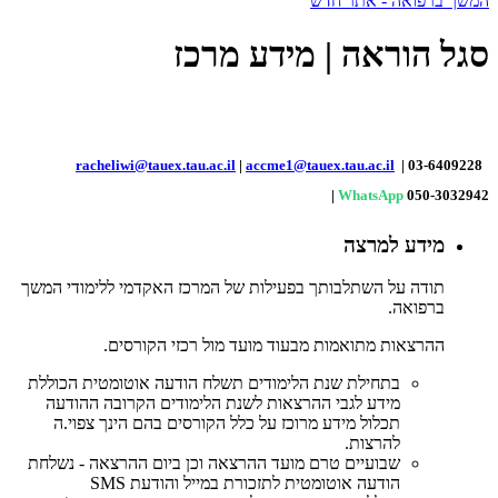
המשך ברפואה - אתר חדש
סגל הוראה | מידע מרכז
racheliwi@tauex.tau.ac.il
|
accme1@tauex.tau.ac.il
| 03-6409228
|
WhatsApp
050-3032942
מידע למרצה
תודה על השתלבותך בפעילות של המרכז האקדמי ללימודי המשך
ברפואה.
ההרצאות מתואמות מבעוד מועד מול רכזי הקורסים.
בתחילת שנת הלימודים תשלח הודעה אוטומטית הכוללת
מידע לגבי ההרצאות לשנת הלימודים הקרובה ההודעה
תכלול מידע מרוכז על כלל הקורסים בהם הינך צפוי.ה
להרצות.
שבועיים טרם מועד ההרצאה וכן ביום ההרצאה - נשלחת
הודעה אוטומטית לתזכורת במייל והודעת SMS