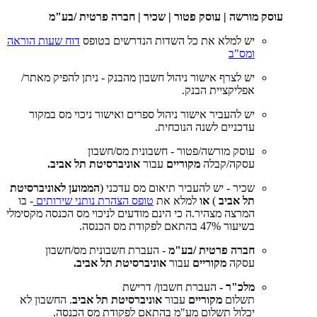
עוסק מורשה | עוסק פטור | שכיר | חברה פרטית /בע"מ
יש למלא את כל השדות הנדרשים בטופס
דוח שעות הוראה
ומס"ב
יש לצרף אישור ניהול חשבון מהבנק - ניתן להפיק מאתר/
אפליקציית הבנק.
יש להעביר אישור ניהול ספרים ואישור ניכוי מס במקור
עדכניים לשנה הנוכחית.
עוסק מורשה/פטור - חשבונית מס/חשבון
עסקה/קבלה
מקוריים
עבור
אוניברסיטת תל אביב.
שכיר - יש להעביר תיאום מס עדכני (
הממוען לאוניברסיטת
תל אביב
)
או
למלא את
טופס הצהרת נותני שירותים
- בו
המרצה מצהיר.ה כי הינם מודעים לניכוי מס הכנסה מקסימלי
בשיעור 47% בהתאם לפקודת מס הכנסה.
חברה פרטית /בע"מ
- העברת חשבונית מס/חשבון
עסקה
מקוריים
עבור
אוניברסיטת תל אביב.​
מלכ"ר -
העברת חשבון/ דרישת
תשלום
מקוריים
עבור
אוניברסיטת תל אביב
.​ החשבון לא
יכלול תשלום מע"מ בהתאם לפקודת מס הכנסה.