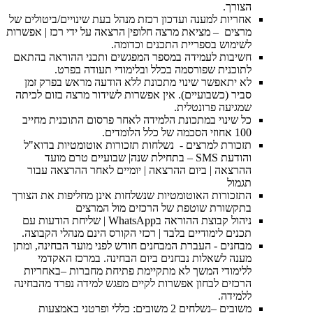
הצורך.
אחריות למענה ועדכון רכזת מנהל בעת שינויים/ביטולים של
מרצים – מציאת מרצה חלופי| הרצאה על ידי רכז | אפשרות
לשימוש בספריית התכנים וכדומה.
חשיבות לעמידה במספר המפגשים ותכני ההוראה בהתאם
לתוכנית שפורסמה בכלל ובלימודי תעודה בפרט.
לא יתאפשר שינוי מתכונת ללא הודעה מראש בפרק זמן
סביר (כשבועיים). אין אפשרות לשידור מרצה בזום לכיתה
שמגיעה פרונטלית.
כל שינוי במתכונת הלמידה לאחר פרסום התוכנית מחייב
100 אחוזי הסכמה של כלל הלומדים.
תזכורת למרצים - נשלחות תזכורות אוטומטיות בדוא"ל
והודעת SMS – בתחילת שנה| שבועיים טרם מועד
ההרצאה | ביום ההרצאה | יומיים לאחר ההרצאה עבור
תגמול
התזכורות האוטומטיות שנשלחות אינן מחליפות את הצורך
בתקשורת שוטפת של הרכזים מול המרצים
ניהול קבוצת ההוראה בWhatsApp | שליחת הודעות עם
תכנים לימודיים בלבד | רכזי הקורס הינם מנהלי הקבוצה.
מבחנים - העברת המבחנים חודש לפני מועד הבחינה, ומתן
מענה לשאלות נבחנים ביום הבחינה. במרכז האקדמי
ללימודי המשך לא מתקיימת פתיחת מחברות –באחריות
הרכזים לבחון אפשרות לקיים מפגש למידה נפרד מהבחינה
ללמידה.
משובים –נשלחים 2 משובים: כללי ופרטני באמצעות