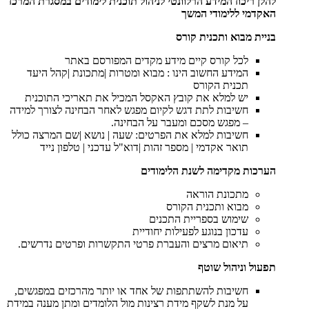
להלן ריכוז המידע הרלוונטי לניהול תוכנית לימודים במסגרת המרכז
האקדמי ללימודי המשך
בניית מבוא ותכנית קורס
לכל קורס קיים מידע מקדים המפורסם באתר
המידע החשוב הינו : מבוא ומטרות |מתכונת |קהל היעד
תכנית הקורס
יש למלא את קובץ האקסל המכיל את תאריכי התוכנית
חשיבות לתת דגש לקיום מפגש לאחר הבחינה לצורך למידה
– מפגש מסכם ומעבר על הבחינה.
חשיבות למלא את הפרטים: שעה | נושא |שם המרצה כולל
תואר אקדמי | מספר זהות |דוא"ל עדכני | טלפון נייד
הערכות מקדימה לשנת הלימודים
מתכונת הוראה
מבוא ותכנית הקורס
שימוש בספריית התכנים
עדכון בנוגע לפעילות יחודיית
תיאום מרצים והעברת פרטי התקשרות ופרטים נדרשים.
תפעול וניהול שוטף
חשיבות להשתתפות של אחד או יותר מהרכזים במפגשים,
על מנת לשקף מידת רצינות מול הלומדים ומתן מענה במידת