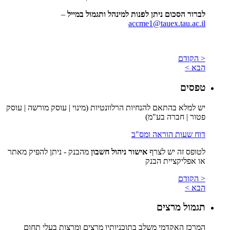
לברור הסכום ניתן לפנות למינהל ותגמול במייל
–
accme1@tauex.tau.ac.il
< הקודם
הבא >
טפסים
יש למלא בהתאם להנחיות הרלוונטיות (מינוי | עוסק מורשה | עוסק
פטור | חברה בע"מ)
דוח שעות הוראה ומס"ב
לטופס זה יש לצרף
אישור ניהול חשבון
מהבנק - ניתן להפיק מאתר
או אפליקציית הבנק
< הקודם
הבא >
תגמול מרצים
המרכז האקדמי משלב בתוכניותיו מרצים ומרצות בעלי תחום