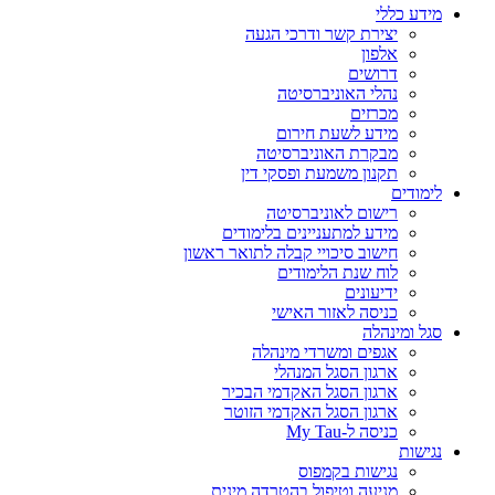
מידע כללי
יצירת קשר ודרכי הגעה
אלפון
דרושים
נהלי האוניברסיטה
מכרזים
מידע לשעת חירום
מבקרת האוניברסיטה
תקנון משמעת ופסקי דין
לימודים
רישום לאוניברסיטה
מידע למתעניינים בלימודים
חישוב סיכויי קבלה לתואר ראשון
לוח שנת הלימודים
ידיעונים
כניסה לאזור האישי
סגל ומינהלה
אגפים ומשרדי מינהלה
ארגון הסגל המנהלי
ארגון הסגל האקדמי הבכיר
ארגון הסגל האקדמי הזוטר
כניסה ל-My Tau
נגישות
נגישות בקמפוס
מניעה וטיפול בהטרדה מינית