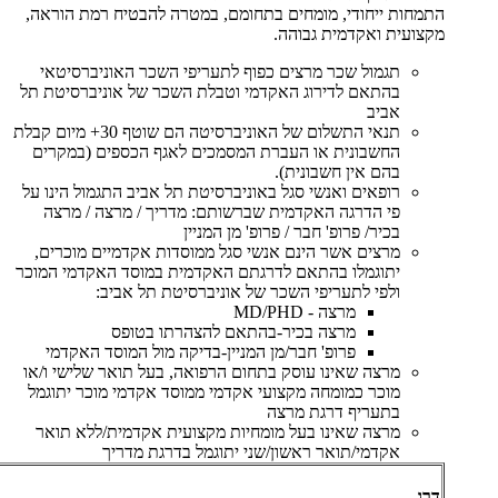
התמחות ייחודי, מומחים בתחומם, במטרה להבטיח רמת הוראה,
מקצועית ואקדמית גבוהה.
תגמול שכר מרצים כפוף לתעריפי השכר האוניברסיטאי
בהתאם לדירוג האקדמי וטבלת השכר של אוניברסיטת תל
אביב
תנאי התשלום של האוניברסיטה הם שוטף 30+ מיום קבלת
החשבונית או העברת המסמכים לאגף הכספים (במקרים
בהם אין חשבונית).
רופאים ואנשי סגל באוניברסיטת תל אביב התגמול הינו על
פי הדרגה האקדמית שברשותם: מדריך / מרצה / מרצה
בכיר/ פרופ' חבר / פרופ' מן המניין
מרצים אשר הינם אנשי סגל ממוסדות אקדמיים מוכרים,
יתוגמלו בהתאם לדרגתם האקדמית במוסד האקדמי המוכר
ולפי לתעריפי השכר של אוניברסיטת תל אביב:
מרצה - MD/PHD
מרצה בכיר-בהתאם להצהרתו בטופס
פרופ' חבר/מן המניין-בדיקה מול המוסד האקדמי
מרצה שאינו עוסק בתחום הרפואה, בעל תואר שלישי ו/או
מוכר כמומחה מקצועי אקדמי ממוסד אקדמי מוכר יתוגמל
בתעריף דרגת מרצה
מרצה שאינו בעל מומחיות מקצועית אקדמית/ללא תואר
אקדמי/תואר ראשון/שני יתוגמל בדרגת מדריך
דרג