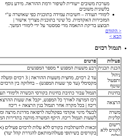
מערכת משובים ייעודית לשיפור ורמת ההוראה. מידע נוסף
בלשונית משובים
לימודי תעודה – חשיבות עמידה בתוכנית כפי שאושרה ע"י
המזכירות האקדמית. כל שינוי בתוכנית מצריך אישור |
תבוצע בדיקת התאמה מדי סמסטר על ידי לימודי המשך.
< הקודם
הבא >
תגמול רכזים
פעילות
פרטים
הכנת תכנית
רבע משעות המפגש * מספר המפגשים
ניהול
עד 2 רכזים, מחצית משעות ההוראה | 3 
ותפעול
מקסימלי (עד סך שעות המפגש) – בחלוקה בין הרכזים
שוטף
בחינות
תגמול עבור כתיבת בחינות בקורסי הכשרה ולימודי תע
רכז המרצה לאורך כל המפגש, יקבל את שעות ההרצא
הרצאה
ריכוז | בכל מקרה אחר תגמול בגין הרצאה + ריכוז
משרה
לבעלי מינוי אקדמי בפקולטה לרפואה מדרגת מרצה ומ
קלינית
לשעות תגמול ריכוז. היקף המשרה מותנה בתדירות המ
רישום
זכאות להשתלבות בקורס ללא עלות לרכזים פעילים (א
לקורס ללא
בקורסים בשיתופי פעולה/מותאם להגדרת קהל יעד)
עלות