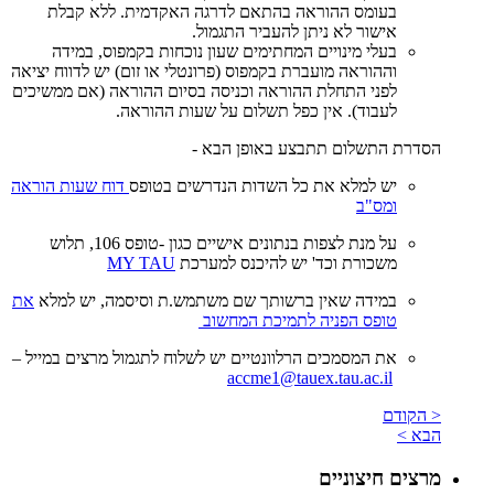
בעומס ההוראה בהתאם לדרגה האקדמית. ללא קבלת
אישור לא ניתן להעביר התגמול.
בעלי מינויים המחתימים שעון נוכחות בקמפוס, במידה
וההוראה מועברת בקמפוס (פרונטלי או זום) יש לדווח יציאה
לפני התחלת ההוראה וכניסה בסיום ההוראה (אם ממשיכים
לעבוד). אין כפל תשלום על שעות ההוראה.
הסדרת התשלום תתבצע באופן הבא -
יש למלא את כל השדות הנדרשים בטופס
דוח שעות הוראה
ומס"ב
על מנת לצפות בנתונים אישיים כגון -טופס 106, תלוש
משכורת וכד' יש להיכנס למערכת
MY TAU
במידה שאין ברשותך שם משתמש.ת וסיסמה, יש למלא
את
טופס הפניה לתמיכת המחשוב
את המסמכים הרלוונטיים יש לשלוח לתגמול מרצים במייל –
accme1@tauex.tau.ac.il
< הקודם
הבא >
מרצים חיצוניים