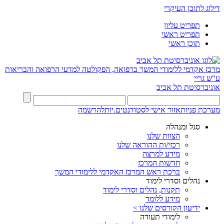
דילוג לתוכן העיקרי
תפריט עליון
תפריט ראשי
תוכן ראשי
מרכז אקדמי ללימודי המשך ברפואה, הפקולטה למדעי הרפואה והבריאות
ע"ש גריי
אוניברסיטת תל אביב
מערכת פניות
אזור אישי לסטודנטים.יות
להרשמה
סגל ומנהלה
הצוות שלנו
רכזי/ות ההוראה שלנו
מידע למרצה
חדשות המרכז
ברכת ראש המרכז האקדמי ללימודי המשך
נהלים וסדרי לימוד
תקנות, נהלים וסדרי לימוד
מידע ללומד
ידיעון הקורסים שלנו >
לימודי תעודה