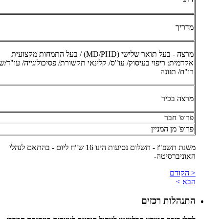
מדריך
מרצה - בעל תואר שלישי (MD/PHD) / בעל התמחות מקצועית
אקדמית: ריפוי בעיסוק/ עו"ס/ קלינאי תקשורת/ פסיכולוגייה/ עו"ד/ש
רו"ח/ תזונה
מרצה בכיר
פרופ' חבר
פרופ' מן המניין
משנת תשפ"ז - תשלום נסיעות הינו 16 ש"ח ליום - בהתאם לנהלי
האוניברסיטה-
< הקודם
הבא >
התנהלות רכזים