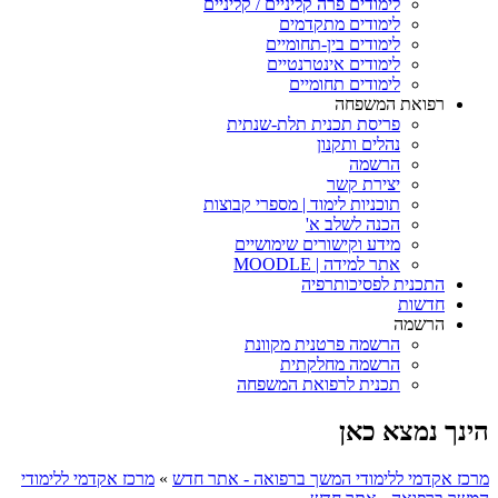
לימודים פרה קליניים / קליניים
לימודים מתקדמים
לימודים בין-תחומיים
לימודים אינטרנטיים
לימודים תחומיים
רפואת המשפחה
פריסת תכנית תלת-שנתית
נהלים ותקנון
הרשמה
יצירת קשר
תוכניות לימוד | מספרי קבוצות
הכנה לשלב א'
מידע וקישורים שימושיים
אתר למידה | MOODLE
התכנית לפסיכותרפיה
חדשות
הרשמה
הרשמה פרטנית מקוונת
הרשמה מחלקתית
תכנית לרפואת המשפחה
הינך נמצא כאן
מרכז אקדמי ללימודי המשך ברפואה - אתר חדש
»
מרכז אקדמי ללימודי