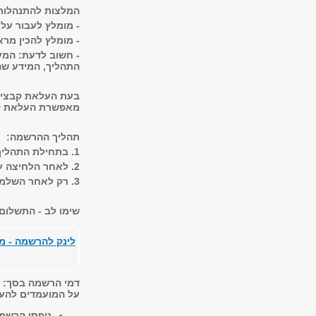
המלצות להתנהלות 
- מומלץ לעבור על 
- מומלץ להכין מר
- חשוב לדעת: המע
התהליך, המידע שהו
בעת העלאת קבצים 
מאפשרת העלאת קב
תהליך ההרשמה:
1. בתחילת התהליך יופיע כפתור "מעבר לתשלום", אך אל דאגה - זהו רק שלב ראשון
2. לאחר הלחיצה על הכפתור, תועברו למילוי טופס ההרשמה המלא
3. רק לאחר השלמת כל הפרטים הנדרשים בטופס, תועברו לביצוע התשלום בפועל
שימו לב - התשלום
לינק להרשמה - מ
דמי הרשמה בסך: 400 ₪
על המועמדים להע
טפסי הרשמ