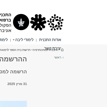
תוכן
תפריט
עליון
ראשי
התכני
ברפוא
הפקולט
אוניבר
אודות התכנית
לימודי ליבה
לימו
|
|
יצירת קשר
הינך נמצא כאן
>
התכנית לפסיכותרפיה
>
חדשות בית הספר לרפואה
ראשי
ההרשמה 
הרשמה למסל
31 מרץ 2025