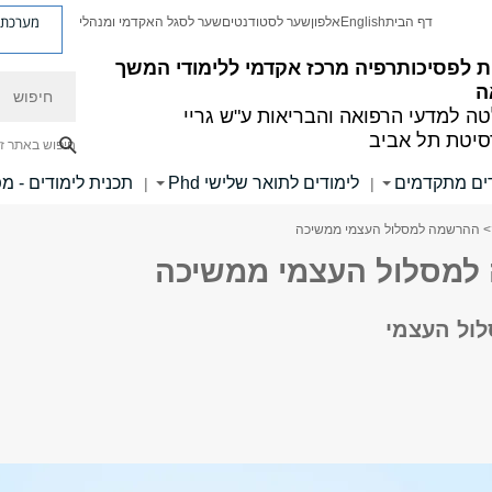
מערכת פ
דף הבית
English
אלפון
שער לסטודנטים
שער לסגל האקדמי ומנהלי
ת לפסיכותרפיה
מרכז אקדמי ללימודי המשך
חיפוש
ה
ה למדעי הרפואה והבריאות ע"ש גריי
סיטת תל אביב
חיפוש באתר ז
דים מתקדמים
לימודים לתואר שלישי Phd
תכנית לימודים - מ
|
|
> ההרשמה למסלול העצמי ממשיכה
למסלול העצמי ממשיכה
ול העצמי