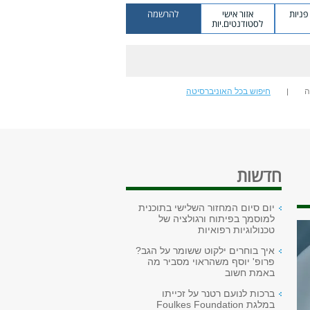
ניות
אזור אישי
להרשמה
לסטודנטים.יות
ה
חיפוש בכל האוניברסיטה
חדשות
יום סיום המחזור השלישי בתוכנית
למוסמך בפיתוח ורגולציה של
טכנולוגיות רפואיות
איך בוחרים ילקוט ששומר על הגב?
פרופ' יוסף משהראוי מסביר מה
באמת חשוב
ברכות לנועם רטנר על זכייתו
במלגת Foulkes Foundation