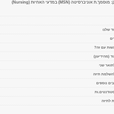
וניברסיטה (MSN) במדעי האחיוּת (Nursing)
ד שלנו
ים
ות עם זה?
ד (מהידיעון)
תואר שני
השלמת תיזה
ים נוספים
טודנטים.ות
 לתיזה