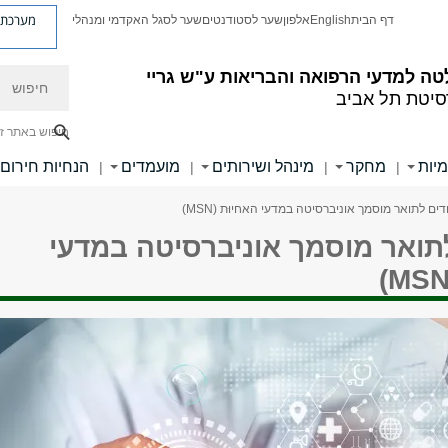
מערכת פ
דף הבית
English
אלפון
שער לסטודנטים
שער לסגל האקדמי ומנהלי
חיפוש
ה למדעי הרפואה והבריאות ע"ש גריי
סיטת תל אביב
חיפוש באתר ז
מיות
מחקר
מינהל ושירותים
מועמדים
הנחיות חירום
|
|
|
|
דים לתואר מוסמך אוניברסיטה במדעי האחיוּת (MSN)
לתואר מוסמך אוניברסיטה במדעי