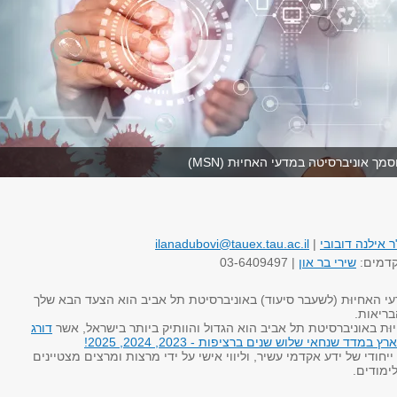
ך אוניברסיטה במדעי האחיוּת (MSN)
ר אילנה דובובי
|
ilanadubovi@tauex.tau.ac.il
קדמים:
שירי בר און
| 03-6409497
י האחיוּת (לשעבר סיעוד) באוניברסיטת תל אביב הוא הצעד הבא שלך
ריאות.
ּת באוניברסיטת תל אביב הוא הגדול והוותיק ביותר בישראל, אשר
דורג
דד שנחאי שלוש שנים ברציפות - 2023, 2024, 2025!
ייחודי של ידע אקדמי עשיר, וליווי אישי על ידי מרצות ומרצים מצטיינים
ימודים.