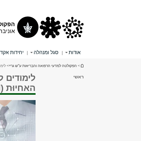
תוכן
תפריט
עליון
ראשי
הפקולט
אוניבר
אודות
סגל ומנהלה
יחידות אקד
|
|
הינך נמצא כאן
>
הפקולטה למדעי הרפואה והבריאות ע"ש גריי
> לימו
לימודים 
ראשי
האחיוּת (MSN)