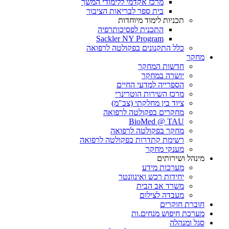
מרכז אקדמי ללימודי המשך
בית ספר לבריאות הציבור
תכניות לימוד מיוחדות
התכנית לפסיכותרפיה
Sackler NY Program
כלל התקנונים בפקולטה לרפואה
מחקר
חדשות המחקר
יושרה במחקר
הספרייה למדעי החיים
מרכז השירות הוטרינרי
ציוד בין מחלקתי (צב"מ)
מחקרים בפקולטה לרפואה
BioMed @ TAU
מחקר בפקולטה לרפואה
רשימת קתדרות בפקולטה לרפואה
מענקי מחקר
מינהל ושירותים
מערכות מידע
יחידות רכש ואינוונטר
משרד אב הבית
מעבדה לצילום
חוברת חוקרים
מערכת חיפוש מנחים.ות
סגל ומנהלה