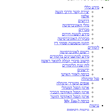
מידע כללי
יצירת קשר ודרכי הגעה
אלפון
דרושים
נהלי האוניברסיטה
מכרזים
מידע לשעת חירום
מבקרת האוניברסיטה
תקנון משמעת ופסקי דין
לימודים
רישום לאוניברסיטה
מידע למתעניינים בלימודים
חישוב סיכויי קבלה לתואר ראשון
לוח שנת הלימודים
ידיעונים
כניסה לאזור האישי
סגל ומינהלה
אגפים ומשרדי מינהלה
ארגון הסגל המנהלי
ארגון הסגל האקדמי הבכיר
ארגון הסגל האקדמי הזוטר
כניסה ל-My Tau
נגישות
נגישות בקמפוס