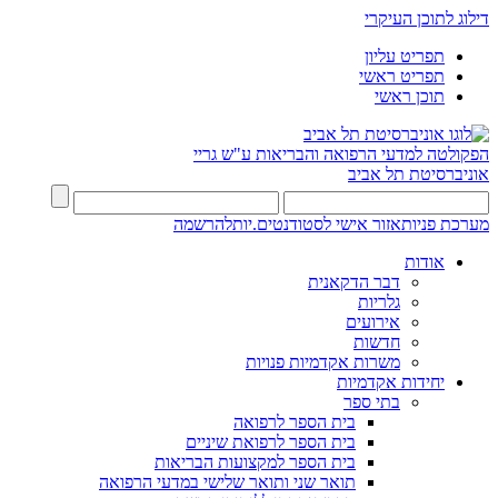
דילוג לתוכן העיקרי
תפריט עליון
תפריט ראשי
תוכן ראשי
הפקולטה למדעי הרפואה והבריאות ע"ש גריי
אוניברסיטת תל אביב
מערכת פניות
אזור אישי לסטודנטים.יות
להרשמה
אודות
דבר הדקאנית
גלריות
אירועים
חדשות
משרות אקדמיות פנויות
יחידות אקדמיות
בתי ספר
בית הספר לרפואה
בית הספר לרפואת שיניים
בית הספר למקצועות הבריאות
תואר שני ותואר שלישי במדעי הרפואה