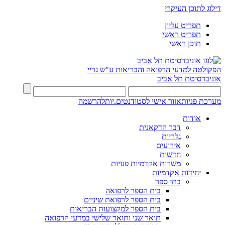
דילוג לתוכן העיקרי
תפריט עליון
תפריט ראשי
תוכן ראשי
הפקולטה למדעי הרפואה והבריאות ע"ש גריי
אוניברסיטת תל אביב
מערכת פניות
אזור אישי לסטודנטים.יות
להרשמה
אודות
דבר הדקאנית
גלריות
אירועים
חדשות
משרות אקדמיות פנויות
יחידות אקדמיות
בתי ספר
בית הספר לרפואה
בית הספר לרפואת שיניים
בית הספר למקצועות הבריאות
תואר שני ותואר שלישי במדעי הרפואה