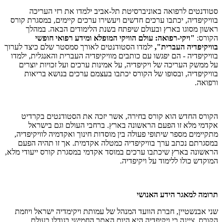
סטודנטים לרפואה באוניברסיטת תל-אביב ילמדו את רזי העריכה
בוויקיפדיה, יכתבו ערכים חדשים ויעשירו ערכים קיימים, במסגרת קורס
ראשון מסוגו בארץ ובעולם שיפתח בשנת הלימודים הבאה. במהלך
הקורס:
"ויקי-רפואה: עולם הוויקי המופלא ומידע רפואי חופשי
בוויקיפדיה העברית",
ילמדו הסטודנטים לאורך סמסטר שלם כיצד לערוך
בוויקיפדיה - הם יפגשו עם כותבים מוויקיפדיה העברית והאנגלית, ילמדו
על ממשק העריכה של ויקיפדיה, על אמינות ערכים ועל זכויות יוצרים
בוויקיפדיה, ובסופו של הקורס יכתבו בעצמם ערכים בנושא בריאות
ורפואה.
הקורס החדש הוא קורס בחירה, אשר יזכה את הסטודנטים בקרדיט
אקדמי מלא זו הפעם הראשונה בארץ. ברחבי העולם וגם בישראל
מתקיימים מספר שיתופי פעולה בין מוסדות חינוך ואקדמיה לוויקיפדיה,
במסגרתם נכתב ערך בוויקיפדיה כמטלה אקדמית. אך זו תהיה הפעם
הראשונה בארץ שיכתבו ערכים במוסד אקדמי במסגרת קורס ייעודי מלא,
המוקדש כולו ללימוד על ויקיפדיה.
תרומה למאגר הידע האנושי
שני אבנשטיין, חברת הוועד המנהל של עמותת ויקימדיה ישראל ויוזמת
הקורס, ציינה כי ויקיפדיה היא היום האתר החמישי בגודלו בעולם.