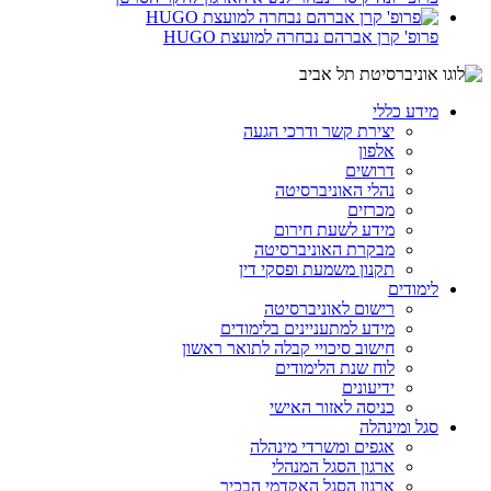
פרופ' קרן אברהם נבחרה למועצת HUGO
מידע כללי
יצירת קשר ודרכי הגעה
אלפון
דרושים
נהלי האוניברסיטה
מכרזים
מידע לשעת חירום
מבקרת האוניברסיטה
תקנון משמעת ופסקי דין
לימודים
רישום לאוניברסיטה
מידע למתעניינים בלימודים
חישוב סיכויי קבלה לתואר ראשון
לוח שנת הלימודים
ידיעונים
כניסה לאזור האישי
סגל ומינהלה
אגפים ומשרדי מינהלה
ארגון הסגל המנהלי
ארגון הסגל האקדמי הבכיר