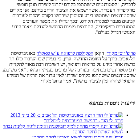
לדבריה, "הסטודנטים שישתתפו בקורס יתרמו ליצירת תוכן חופשי
בוויקיפדיה העברית, אשר ישמש את הציבור הרחב בחינם. אנו מקווים
שהסטודנטים ישתמשו בידע והניסיון שירכשו בקורס ויהפכו לעורכים
קבועים מעבר למסגרת הקורס, ובכך יגדילו את מספר העורכים
המתנדבים בוויקיפדיה, התורמים מזמנם החופשי להגדלת מאגר הידע
האנושי הגדול בעולם".
פרופ' יוסי מקורי
, דקאן
הפקולטה לרפואה ע"ש סאקלר
באוניברסיטת
תל-אביב, בירך על היוזמה החדשה, וציין, כי בעידן שבו הציבור כולו תר
ברשת אחרי מידע על בריאות ורפואה, יש חשיבות רבה מאוד להקניית
ידע לסטודנטים בכתיבה ובעריכה של ערכים בענייני רפואה. "אני משוכנע
שהסטודנטים שישתתפו בקורס ישדרגו לאין ערוך את הרמה של המידע
הרפואי שיהיה זמין לציבור ברשת", אמר פרופ' מקורי.
ידיעות נוספות בנושא
פרופ' לי הוד - "הגישה המערכתית למחלות"
פרופ' יונה קיסרי נבחר לנשיא הארגון לחקר הסרטן