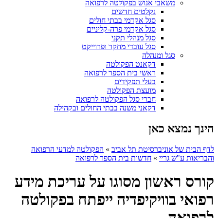
משאבי אנוש בפקולטה לרפואה
נקלטים חדשים
סגל אקדמי בבתי חולים
סגל אקדמי פרה-קליניים
סגל מנהלי תקני
סגל עובדי מחקר ופרוייקט
סגל ומנהלה
דקאנט הפקולטה
ראשי בית הספר לרפואה
בעלי תפקידים
מועצת הפקולטה
חברי סגל הפקולטה לרפואה
דקאני משנה בבתי החולים ובקהילה
הינך נמצא כאן
לדף הבית של אוניברסיטת תל אביב
»
הפקולטה למדעי הרפואה
והבריאות ע"ש גריי
»
חדשות בית הספר לרפואה
קורס ראשון מסוגו על עריכת מידע
רפואי בוויקיפדיה ייפתח בפקולטה
לרפואה