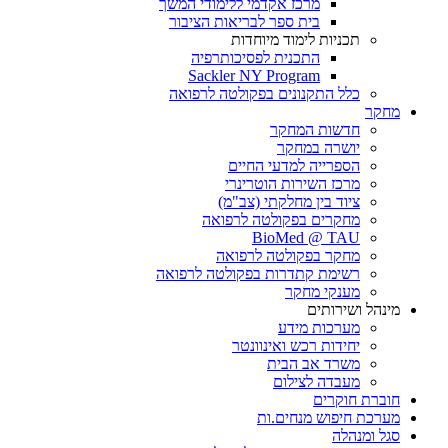
מרכז אקדמי ללימודי המשך
בית ספר לבריאות הציבור
תכניות לימוד מיוחדות
התכנית לפסיכותרפיה
Sackler NY Program
כלל התקנונים בפקולטה לרפואה
מחקר
חדשות המחקר
יושרה במחקר
הספרייה למדעי החיים
מרכז השירות הוטרינרי
ציוד בין מחלקתי (צב"מ)
מחקרים בפקולטה לרפואה
BioMed @ TAU
מחקר בפקולטה לרפואה
רשימת קתדרות בפקולטה לרפואה
מענקי מחקר
מינהל ושירותים
מערכות מידע
יחידות רכש ואינוונטר
משרד אב הבית
מעבדה לצילום
חוברת חוקרים
מערכת חיפוש מנחים.ות
סגל ומנהלה