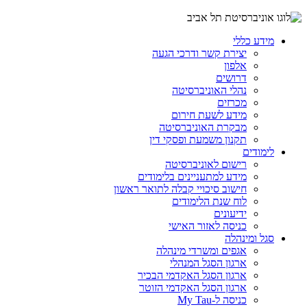
מידע כללי
יצירת קשר ודרכי הגעה
אלפון
דרושים
נהלי האוניברסיטה
מכרזים
מידע לשעת חירום
מבקרת האוניברסיטה
תקנון משמעת ופסקי דין
לימודים
רישום לאוניברסיטה
מידע למתעניינים בלימודים
חישוב סיכויי קבלה לתואר ראשון
לוח שנת הלימודים
ידיעונים
כניסה לאזור האישי
סגל ומינהלה
אגפים ומשרדי מינהלה
ארגון הסגל המנהלי
ארגון הסגל האקדמי הבכיר
ארגון הסגל האקדמי הזוטר
כניסה ל-My Tau