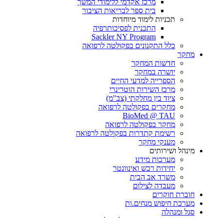
מרכז אקדמי ללימודי המשך
בית ספר לבריאות הציבור
תכניות לימוד מיוחדות
התכנית לפסיכותרפיה
Sackler NY Program
כלל התקנונים בפקולטה לרפואה
מחקר
חדשות המחקר
יושרה במחקר
הספרייה למדעי החיים
מרכז השירות הוטרינרי
ציוד בין מחלקתי (צב"מ)
מחקרים בפקולטה לרפואה
BioMed @ TAU
מחקר בפקולטה לרפואה
רשימת קתדרות בפקולטה לרפואה
מענקי מחקר
מינהל ושירותים
מערכות מידע
יחידות רכש ואינוונטר
משרד אב הבית
מעבדה לצילום
חוברת חוקרים
מערכת חיפוש מנחים.ות
סגל ומנהלה