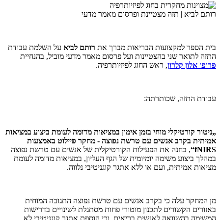
רותם לביא | תזה מצטיינת ופרסום מאמר מדעי
בית הספר למקצועות הבריאות מברך את
רותם לביא
על השלמת עבודת
התזה לתואר שני בהצטיינות ועל פרסום מאמר מדעי מוביל, בהנחיית
פרופ׳ אלון קלרון
, ראש החוג לפיזיותרפיה.
עבודת התזה, שכותרתה:
„ניטור קורטיקלי מוחי בזמן אימון במציאות מדומה לעומת ביצוע במציאות
אמיתית בקרב אנשים עם טרשת נפוצה - מחקר פיילוט באמצעות
fNIRS“
, בחנה את הפעילות הקורטיקלית של אנשים עם טרשת נפוצה
במהלך ביצוע משימה יומיומית של הגף העליון, במציאות מדומה לעומת
מציאות אמיתית, ועם או ללא אתגר קוגניטיבי נלווה.
מן המחקר עלה כי בקרב אנשים עם טרשת נפוצה התגובה המוחית
באזורים הקשורים לתכנון מוטורי פחות מסתגלת לשינויים בדרישות
המשימה בהשוואה לאנשים בריאים, וכי הוספת אתגר קוגניטיבי לא