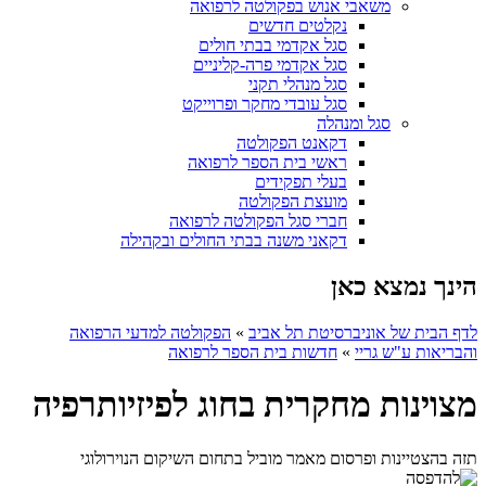
משאבי אנוש בפקולטה לרפואה
נקלטים חדשים
סגל אקדמי בבתי חולים
סגל אקדמי פרה-קליניים
סגל מנהלי תקני
סגל עובדי מחקר ופרוייקט
סגל ומנהלה
דקאנט הפקולטה
ראשי בית הספר לרפואה
בעלי תפקידים
מועצת הפקולטה
חברי סגל הפקולטה לרפואה
דקאני משנה בבתי החולים ובקהילה
הינך נמצא כאן
לדף הבית של אוניברסיטת תל אביב
»
הפקולטה למדעי הרפואה
והבריאות ע"ש גריי
»
חדשות בית הספר לרפואה
מצוינות מחקרית בחוג לפיזיותרפיה
תזה בהצטיינות ופרסום מאמר מוביל בתחום השיקום הנוירולוגי