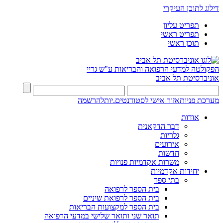
דילוג לתוכן העיקרי
תפריט עליון
תפריט ראשי
תוכן ראשי
הפקולטה למדעי הרפואה והבריאות ע"ש גריי
אוניברסיטת תל אביב
מערכת פניות
אזור אישי לסטודנטים.יות
להרשמה
אודות
דבר הדקאנית
גלריות
אירועים
חדשות
משרות אקדמיות פנויות
יחידות אקדמיות
בתי ספר
בית הספר לרפואה
בית הספר לרפואת שיניים
בית הספר למקצועות הבריאות
תואר שני ותואר שלישי במדעי הרפואה