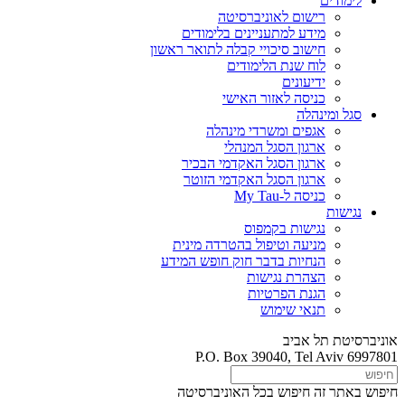
לימודים
רישום לאוניברסיטה
מידע למתעניינים בלימודים
חישוב סיכויי קבלה לתואר ראשון
לוח שנת הלימודים
ידיעונים
כניסה לאזור האישי
סגל ומינהלה
אגפים ומשרדי מינהלה
ארגון הסגל המנהלי
ארגון הסגל האקדמי הבכיר
ארגון הסגל האקדמי הזוטר
כניסה ל-My Tau
נגישות
נגישות בקמפוס
מניעה וטיפול בהטרדה מינית
הנחיות בדבר חוק חופש המידע
הצהרת נגישות
הגנת הפרטיות
תנאי שימוש
אוניברסיטת תל אביב
P.O. Box 39040, Tel Aviv 6997801
חיפוש באתר זה
חיפוש בכל האוניברסיטה