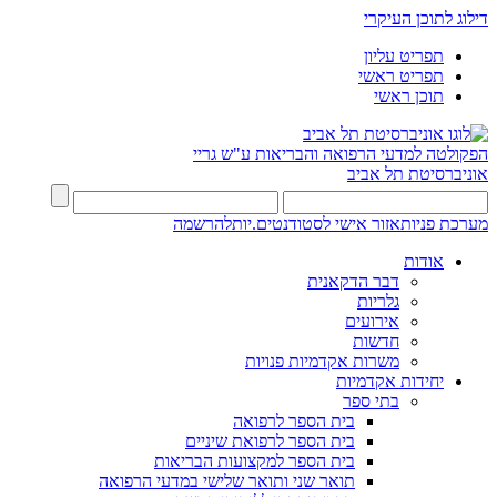
דילוג לתוכן העיקרי
תפריט עליון
תפריט ראשי
תוכן ראשי
הפקולטה למדעי הרפואה והבריאות ע"ש גריי
אוניברסיטת תל אביב
מערכת פניות
אזור אישי לסטודנטים.יות
להרשמה
אודות
דבר הדקאנית
גלריות
אירועים
חדשות
משרות אקדמיות פנויות
יחידות אקדמיות
בתי ספר
בית הספר לרפואה
בית הספר לרפואת שיניים
בית הספר למקצועות הבריאות
תואר שני ותואר שלישי במדעי הרפואה