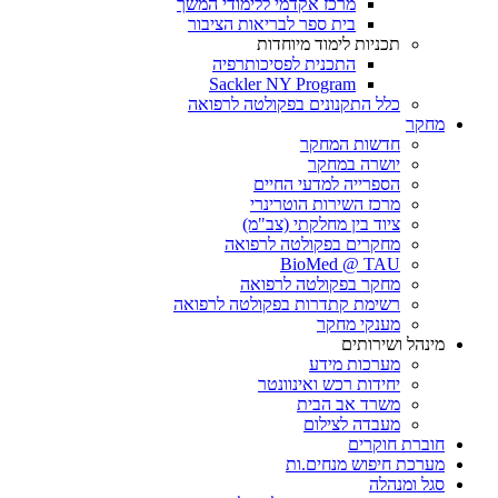
מרכז אקדמי ללימודי המשך
בית ספר לבריאות הציבור
תכניות לימוד מיוחדות
התכנית לפסיכותרפיה
Sackler NY Program
כלל התקנונים בפקולטה לרפואה
מחקר
חדשות המחקר
יושרה במחקר
הספרייה למדעי החיים
מרכז השירות הוטרינרי
ציוד בין מחלקתי (צב"מ)
מחקרים בפקולטה לרפואה
BioMed @ TAU
מחקר בפקולטה לרפואה
רשימת קתדרות בפקולטה לרפואה
מענקי מחקר
מינהל ושירותים
מערכות מידע
יחידות רכש ואינוונטר
משרד אב הבית
מעבדה לצילום
חוברת חוקרים
מערכת חיפוש מנחים.ות
סגל ומנהלה