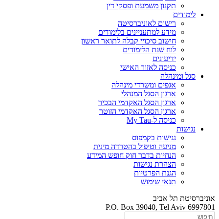
תקנון משמעת ופסקי דין
לימודים
רישום לאוניברסיטה
מידע למתעניינים בלימודים
חישוב סיכויי קבלה לתואר ראשון
לוח שנת הלימודים
ידיעונים
כניסה לאזור האישי
סגל ומינהלה
אגפים ומשרדי מינהלה
ארגון הסגל המנהלי
ארגון הסגל האקדמי הבכיר
ארגון הסגל האקדמי הזוטר
כניסה ל-My Tau
נגישות
נגישות בקמפוס
מניעה וטיפול בהטרדה מינית
הנחיות בדבר חוק חופש המידע
הצהרת נגישות
הגנת הפרטיות
תנאי שימוש
אוניברסיטת תל אביב
P.O. Box 39040, Tel Aviv 6997801