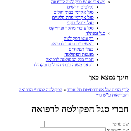
משאבי אנוש בפקולטה לרפואה
נקלטים חדשים
סגל אקדמי בבתי חולים
סגל אקדמי פרה-קליניים
סגל מנהלי תקני
סגל עובדי מחקר ופרוייקט
סגל ומנהלה
דקאנט הפקולטה
ראשי בית הספר לרפואה
בעלי תפקידים
מועצת הפקולטה
חברי סגל הפקולטה לרפואה
דקאני משנה בבתי החולים ובקהילה
הינך נמצא כאן
לדף הבית של אוניברסיטת תל אביב
»
הפקולטה למדעי הרפואה
והבריאות ע"ש גריי
חברי סגל הפקולטה לרפואה
שם פרטי:
שם משפחה: