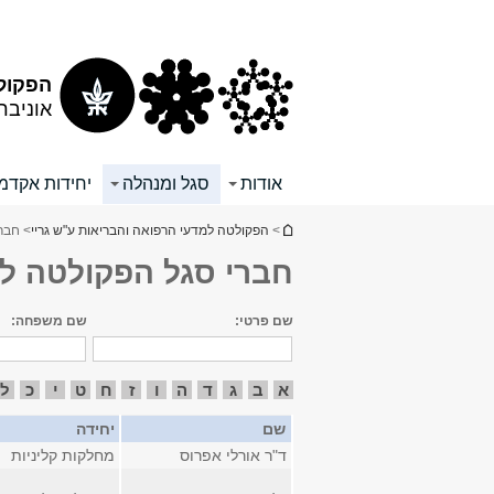
תוכן
תפריט
עליון
ראשי
הפקולט
אוניבר
אודות
סגל ומנהלה
יחידות אקדמי
הינך נמצא כאן
>
הפקולטה למדעי הרפואה והבריאות ע"ש גריי
> חבר
חברי סגל הפקולטה ל
שם פרטי:
שם משפחה:
א
ב
ג
ד
ה
ו
ז
ח
ט
י
כ
ל
שם
יחידה
ד"ר אורלי אפרוס
מחלקות קליניות