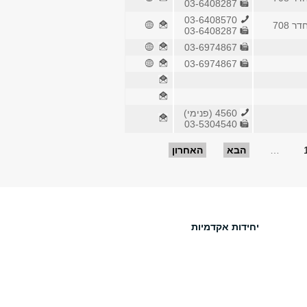
03-6408287
03-6408570
 708
03-6408287
03-6974867
03-6974867
4560 (פנימי)
03-5304540
…
הבא
האחרון
יחידות אקדמיות