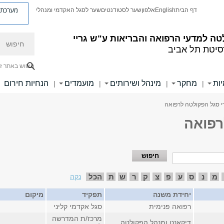
מערכת פ
דף הבית
English
אלפון
שער לסטודנטים
שער לסגל האקדמי ומנהלי
חיפוש
ה למדעי הרפואה והבריאות ע"ש גריי
סיטת תל אביב
חיפוש באתר ז
ות
מחקר
מינהל ושירותים
מועמדים
הנחיות חירום
|
|
|
|
י סגל הפקולטה לרפואה
רפואה
מ
נ
ס
ע
פ
צ
ק
ר
ש
ת
הכל
נקה
יחידת משנה
תפקיד
מיקום
רפואה פנימית
סגל אקדמי קליני
מרכז/ת המדרשה
דיקאנט ומנהל הפקולטה