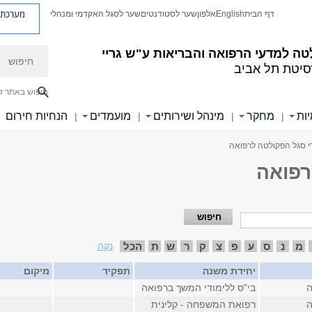
מערכת פ
דף הבית
English
אלפון
שער לסטודנטים
שער לסגל האקדמי ומנהלי
חיפוש
ה למדעי הרפואה והבריאות ע"ש גריי
סיטת תל אביב
חיפוש באתר ז
ות
מחקר
מינהל ושירותים
מועמדים
הנחיות חירום
|
|
|
|
י סגל הפקולטה לרפואה
רפואה
מ
נ
ס
ע
פ
צ
ק
ר
ש
ת
הכל
נקה
יחידת משנה
תפקיד
מיקום
ה
בי"ס ללימודי המשך ברפואה
ה
רפואת המשפחה - קלינית