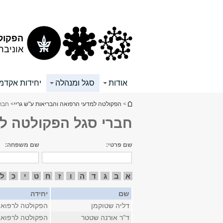
תוכן
תפריט
עליון
ראשי
הפקולט
אוניבר
אודות
סגל ומנהלה
יחידות אקדמי
הינך נמצא כאן
>
הפקולטה למדעי הרפואה והבריאות ע"ש גריי
> חבר
חברי סגל הפקולטה ל
שם פרטי:
שם משפחה:
א
ב
ג
ד
ה
ו
ז
ח
ט
י
כ
ל
שם
יחידה
דליה שטוקמן
הפקולטה לרפוא
ד"ר אורנה שטטר
הפקולטה לרפוא