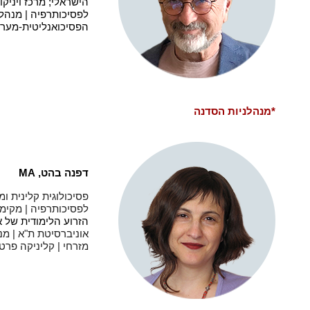
הישראלי; מרכז ויניק
לפסיכותרפיה | מנהל
הפסיכואנליטית-מערכ
*מנהלניות הסדנה
דפנה בהט,
MA
פסיכולוגית קלינית ומ
לפסיכותרפיה | מקימ
הזרוע הלימודית של 
אוניברסיטת ת"א | מ
מזרחי | קליניקה פרטי