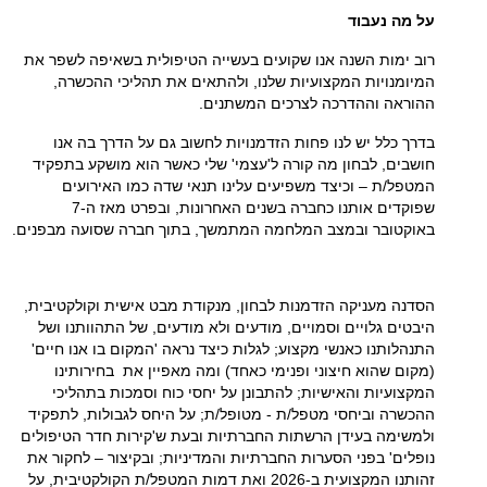
על מה נעבוד
רוב ימות השנה אנו שקועים בעשייה הטיפולית בשאיפה לשפר את
המיומנויות המקצועיות שלנו, ולהתאים את תהליכי ההכשרה,
ההוראה וההדרכה לצרכים המשתנים.
בדרך כלל יש לנו פחות הזדמנויות לחשוב גם
על
הדרך בה אנו
חושבים, לבחון מה קורה ל'עצמי' שלי כאשר הוא מושקע בתפקיד
המטפל/ת – וכיצד משפיעים עלינו תנאי שדה כמו האירועים
שפוקדים אותנו כחברה בשנים האחרונות, ובפרט מאז ה-7
באוקטובר ובמצב המלחמה המתמשך, בתוך חברה שסועה מבפנים.
הסדנה מעניקה הזדמנות לבחון, מנקודת מבט אישית וקולקטיבית,
היבטים גלויים וסמויים, מודעים ולא מודעים, של התהוותנו ושל
התנהלותנו כאנשי מקצוע; לגלות כיצד נראה 'המקום בו אנו חיים'
(מקום שהוא חיצוני ופנימי כאחד) ומה מאפיין את בחירותינו
המקצועיות והאישיות; להתבונן על יחסי כוח וסמכות בתהליכי
ההכשרה וביחסי מטפל/ת - מטופל/ת; על היחס לגבולות, לתפקיד
ולמשימה בעידן הרשתות החברתיות ובעת ש'קירות חדר הטיפולים
נופלים' בפני הסערות החברתיות והמדיניות; ובקיצור – לחקור את
זהותנו המקצועית ב-2026 ואת דמות המטפל/ת הקולקטיבית, על