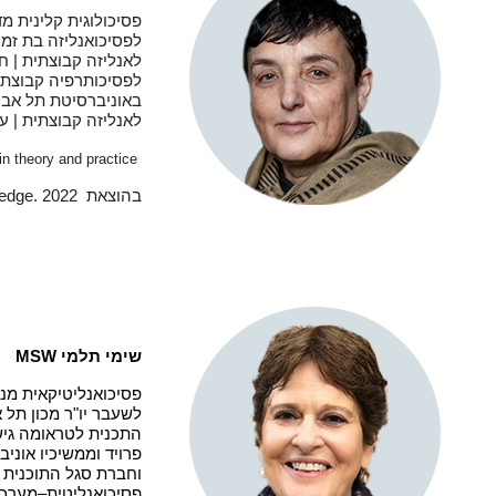
פסיכולוגית קלינית מ
לפסיכואנליזה בת זמנ
לאנליזה קבוצתית | ח
לפסיכותרפיה קבוצתי
באוניברסיטת תל אביב
לאנליזה קבוצתית | 
 in theory and practice
בהוצאת 2022
edge.
שימי תלמי
MSW
פסיכואנליטיקאית מנח
לשעבר יו"ר מכון תל 
התכנית לטראומה גיש
פרויד וממשיכיו אונ
וחברת סגל התוכנית לי
פסיכואנליטית–מערכתי