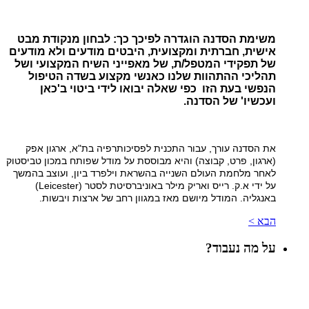
משימת הסדנה הוגדרה לפיכך כך: לבחון מנקודת מבט
אישית, חברתית ומקצועית, היבטים מודעים ולא מודעים
של תפקידי המטפל/ת, של מאפייני השיח המקצועי ושל
תהליכי ההתהוות שלנו כאנשי מקצוע בשדה הטיפול
הנפשי בעת הזו כפי שאלה יבואו לידי ביטוי ב'כאן
ועכשיו' של הסדנה.
את הסדנה עורך, עבור התכנית לפסיכותרפיה בת"א, ארגון אפק
(ארגון, פרט, קבוצה) והיא מבוססת על מודל שפותח במכון טביסטוק
לאחר מלחמת העולם השנייה בהשראת וילפרד ביון, ועוצב בהמשך
על ידי א.ק. רייס ואריק מילר באוניברסיטת לסטר
(Leicester)
באנגליה. המודל מיושם מאז במגוון רחב של ארצות ויבשות
.
הבא >
על מה נעבוד?