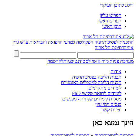
דילוג לתוכן העיקרי
תפריט עליון
תפריט ראשי
תוכן ראשי
התכנית לפסיכותרפיה
הפקולטה למדעי הרפואה והבריאות ע"ש גריי
אוניברסיטת תל אביב
מערכת פניות
אזור אישי לסטודנטים.יות
להרשמה
אודות
תכנית הליבה בפסיכותרפיה
תכנית הליבה למטפלים באומנויות
לימודים מתקדמים
לימודים לתואר שלישי PhD
מסגרת לימודים שנתית - מפגשים
כנסים וימי עיון
יצירת קשר
הינך נמצא כאן
התכנית לפסיכותרפיה
»
התכנית לפסיכותרפיה