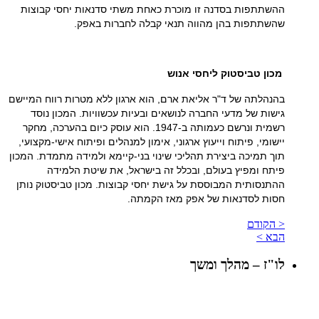
ההשתתפות בסדנה זו מוכרת כאחת משתי סדנאות יחסי קבוצות
שהשתתפות בהן מהווה תנאי קבלה לחברות באפק.
מכון טביסטוק ליחסי אנוש
בהנהלתה של ד"ר אליאת ארם, הוא ארגון ללא מטרות רווח המיישם
גישות של מדעי החברה לנושאים ובעיות עכשוויות. המכון נוסד
רשמית ונרשם כעמותה ב-1947. הוא עוסק כיום בהערכה, מחקר
יישומי, פיתוח וייעוץ ארגוני, אימון למנהלים ופיתוח אישי-מקצועי,
תוך תמיכה ביצירת תהליכי שינוי בני-קיימא ולמידה מתמדת. המכון
פיתח ומפיץ בעולם, ובכלל זה בישראל, את שיטת הלמידה
ההתנסותית המבוססת על גישת יחסי קבוצות. מכון טביסטוק נותן
חסות לסדנאות של אפק מאז הקמתה.
< הקודם
הבא >
לו"ז – מהלך ומשך