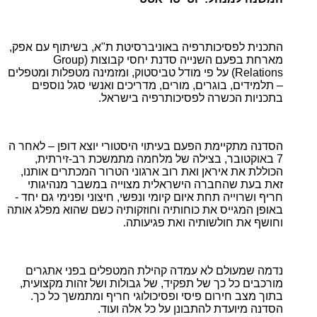
התכנית לפסיכותרפיה באוניברסיטת ת"א, בשיתוף עם אפק,
מארחת בפעם השנייה סדנת יחסי קבוצות (Group
Relations) על פי מודל טביסטוק, ומזמינה מטפלות ומטפלים
– תלמידים, בוגרים, מורים, מדריכים ואנשי סגל נוספים
בתכניות הכשרה לפסיכותרפיה בישראל.
הסדנה מתקיימת הפעם בעיתוי היסטורי יוצא דופן – לאחר ה
7 באוקטובר, בצילה של מלחמה מתמשכת רב-זירתית,
הכוללת את איראן ואת רוב ארגוני הטרור המכתרים אותנו,
זאת בעת שהחברה הישראלית מצוייה במשבר מנהיגותי
חריף ושרוייה תחת איום קיומי ונפשי, חיצוני ופנימי גם יחד -
באופן המגייס את כוחותיה וחוזקותיה כשם שהוא מפלג אותה
וחושף את חולשותיה ואת פגיעותה.
נדמה שמעולם לא עמדה קהילת המטפלים בפני אתגרים
מורכבים כל כך של תפקיד, של גבולות ושל זהות מקצועית,
בתוך מצב חירום פיסי ופסיכולוגי חריף ומתמשך כל כך.
הסדנה מיועדת להתבונן על כל אלה ועוד.