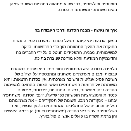
חוזקותיה וחולשותיה, כפי שהיא מתהווה בתכניות השונות שמהן
באים משתתפי ומשתתפות הסדנה.
איך זה נעשה - מבנה הסדנה ודרכי העבודה בה
במשך ארבעת ימי קיומה תפעל הסדנה כמערכת למידה זמנית
החוקרת את תהליך התהוותה תוך כדי התרחשותו, בזיקה
למשימותיה, מבניה, התפקידים הניטלים על ידי החברים בה
והדינמיקה המודעת והלא מודעת שנוצרת בתוכה.
הלמידה בסדנה היא התנסותית וחווייתית. היא נערכת במסגרת
קבוצות ומבנים מערכתיים משתנים ומתבססת על שילוב של
חשיבה פסיכואנליטית וחשיבה מערכתית. אין בסדנה הרצאות, והיא
מושתתת על תרומות המשתתפים ואנשי הצוות. בהתאם למשימות
הסדנה נבחן מחשבות, רגשות, התנסויות, זיכרונות, אירועים,
פנטזיות ואסוציאציות חופשיות כפי שייעלו. יועצי הסדנה ומשתתפיה
יבחנו – מנקודות המבט השונות של תפקידיהם – את משמעותם
הגלויה והחבויה של התהליכים המתפתחים ב'כאן ועכשיו', ואת
השלכותיהם עבור באי הסדנה (משתתפים וצוות) הן ברמה האישית
והן ברמת השדה בו פועלים אנשי טיפול בארץ.