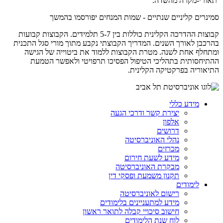
תאורי-מקרה מהשדה.
סמינרים קליניים שנתיים - שמות המנחים יפורסמו בהמשך
קבוצות ההדרכה הקלינית כוללות בין 5-7 תלמידים. הקבוצות קבועות
בהרכבן לאורך השנים. המדריך הקבוצתי נקבע מתוך מורי סגל התכנית
ומתחלף אחת לשנה. מטרת הקבוצות ללמוד את ביטוייה של הגישה
ההתיחסותית בתהליכי הטיפול הפסיכו תרפויטי ולאפשר הטמעת
התיאוריה בפרקטיקה הקלינית.
מידע כללי
יצירת קשר ודרכי הגעה
אלפון
דרושים
נהלי האוניברסיטה
מכרזים
מידע לשעת חירום
מבקרת האוניברסיטה
תקנון משמעת ופסקי דין
לימודים
רישום לאוניברסיטה
מידע למתעניינים בלימודים
חישוב סיכויי קבלה לתואר ראשון
לוח שנת הלימודים