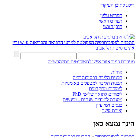
דילוג לתוכן העיקרי
תפריט עליון
תפריט ראשי
תוכן ראשי
התכנית לפסיכותרפיה
הפקולטה למדעי הרפואה והבריאות ע"ש גריי
אוניברסיטת תל אביב
מערכת פניות
אזור אישי לסטודנטים.יות
להרשמה
אודות
תכנית הליבה בפסיכותרפיה
תכנית הליבה למטפלים באומנויות
לימודים מתקדמים
לימודים לתואר שלישי PhD
מסגרת לימודים שנתית - מפגשים
כנסים וימי עיון
יצירת קשר
הינך נמצא כאן
התכנית לפסיכותרפיה
»
התכנית לפסיכותרפיה