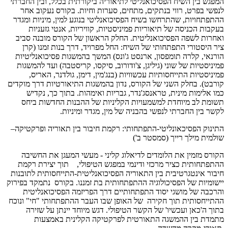
המפגש בין השיח הפסיכואנליטי לתיאוריה ביקורתית בכלל, ובין החברתי
לנפשי בפרט, רווי בנתקים, מתחים, סערות וחיות. בקורס נעקוב אחר
ההתפתחויות, שהתרחשו בשיח הפסיכואנליטי בנוגע למין, מיניות ומגדר
בעקבות הכניסה של תיאוריות פמיניסטיות, קוויריות, אנטי גזעניות
ואחרות לשפה הפסיכואנליטית. החלק הראשון של הקורס מובנה סביב
ציר היסטורי התפתחותי של השיח: החל מפרויד, דרך בנות זמנו (קרן
הורנאי, קלרה תומפסון, ארנסט ג'ונס) המשך בהמשגות פסיכואנליטיות
פמיניסטיות של שוני (גיליגן, צ'ודורוב, סיקסו, קריסטבה) ועד להמשגות
פמיניסטיות התייחסותיות עכשוויות (בנג'מין, דימן, גולדנר, האריס,
קורבט). בחלק השני של הקורס, נדון בהמשגות התיאורטיות דרך מוקדים
כמו אלימות מינית, טראנסג'נדר, גבריות ואימהות. בתוך כך, נקדיש
תשומת לב מיוחדת למשמעויות הקליניות של ההבנות החדשות ביחס
לקשר בין החברתי לנפשי בהבניה של מין, מגדר ומיניות.
התינוק הפסיכאונליטי-התפתחותי: רקמת חיבור בין תאוריה ופרקטיקה–
שולמית מילך רייך (סמסטר ב')
הקורס מזמין את הלומדים לדיאלוג קליני - מעשי המעגן את החשיבה
ההתפתחותית כציר מרכזי ודינמי במפגש הטיפולי, תוך יצירת רקמת
חיבור אינטגרטיבית בין התאוריה הפסיכואנליטית-התייחסותית לתובנות
יישומיות של הפסיכולוגיה ההתפתחותית בת זמננו. בקורס נתמקד בפירוק
והרכבה של מושגי יסוד התפתחותיים דרך הפריזמה הפסיכואנליטית
ההתייחסותית תוך חקירה של האופן שבו העבר ההתפתחותי "חי" ונוכח
בתוך ה'כאן ועכשיו' של הקשר הטיפולי. דגש מיוחד יינתן על שזירה
מתמדת בין ההמשגה התאורטית לפרקטיקה הקלינית באמצעות