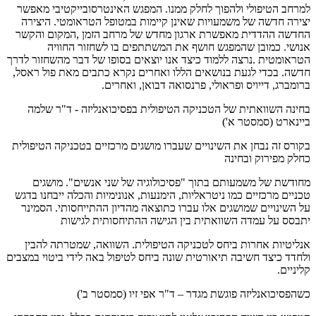
למרחב הטיפולי ולהפוך לחלק ממנו. המפגש האינטרסובייקטיבי מאפשר
יצירה חדשה של משמעויות שאינן קיימות במטופל הטראומטי. היצירה
החדשה ההדדית מאפשרת ארגון מחדש של מרחב הזמן ,המקום והקשר
אנושי. כמובן שהמפגש חושף את המשתתפים בו לשחזור החוויה
הטראומטית .נרצה ללמוד כיצד אנו יוצאים בסופו של דבר מהשחזור לדרך
חדשה. בכדי לגעת בנושאים הללו ואחרים נקרא כתבים מאת פול ראסל,
ברומברג, דייויס ופראולי, פרנסואה דבואן, ואחרים.
בחינה השוואתית של הטכניקה הטיפולית בפסיכואנליזה - ד"ר שלמה
ביינארט (סמסטר א')
בקורס זה נבחן את השינויים שעברו מושגים מרכזיים בטכניקה הטיפולית
כחלק מפירוק ובחינה
מחודשת של משמעותם בתוך "פסיכולוגיה של שני אנשים". מושגים
טכניים מרכזיים כמו ניטראליות, הימנעות, אנונימיות והכלה ייבחנו בדגש
על השינויים שמושגים אלו עברו כתוצאה מהדיון ההתייחסותי. הסמינר
יתבסס על עמדה השוואתית בין הגישה ההתיחסותית לגישות
אנליטיות אחרות ביחס לטכניקה הטיפולית. השוואה, שמטרתה להבין
ולחדד כיצד חשיבה תיאורטית שונה ביחס לטיפול באה לידי ביטוי במצבים
קליניים.
כשהפסיכואנליזה פוגשת מגדר – ד"ר אפי זיו (סמסטר ב')