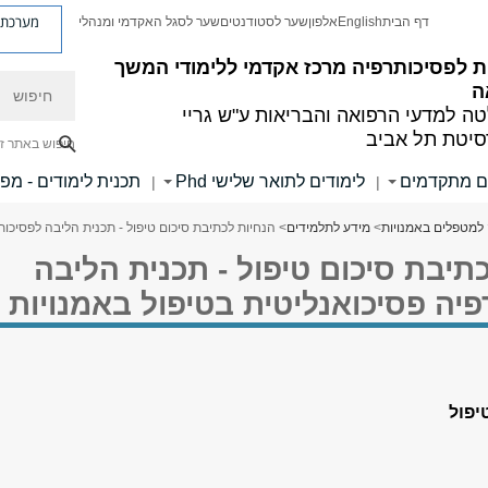
מערכת פ
דף הבית
English
אלפון
שער לסטודנטים
שער לסגל האקדמי ומנהלי
ת לפסיכותרפיה
מרכז אקדמי ללימודי המשך
חיפוש
ה
ה למדעי הרפואה והבריאות ע"ש גריי
סיטת תל אביב
חיפוש באתר ז
ים מתקדמים
לימודים לתואר שלישי Phd
תכנית לימודים - מפ
|
|
למטפלים באמנויות
>
מידע לתלמידים
> הנחיות לכתיבת סיכום טיפול - תכנית הליבה לפסיכות
תיבת סיכום טיפול - תכנית הליבה
יה פסיכואנליטית בטיפול באמנויות
יפול