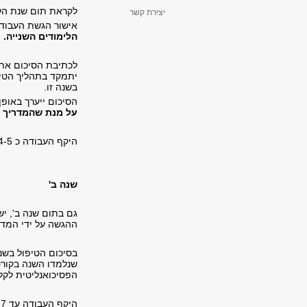
לקראת תום שנת הלי
יצירת קשר
אישור הגשת העבודה
הלימודים השנייה.
לכתיבת הסיכום אתם
יתמקד בתהליך הטיפ
בשנה זו.
הסיכום ייערך באופן
על מנת שהמדריך י
היקף העבודה כ 4-5 עמודים.
שנה ב'
גם בתום שנה ב', יש
ההגשה על ידי המדר
בסיכום הטיפול בשנה
שנלמדו השנה בקורס
הפסיכואנליטית לקל
היקף העבודה עד 7 עמודים.