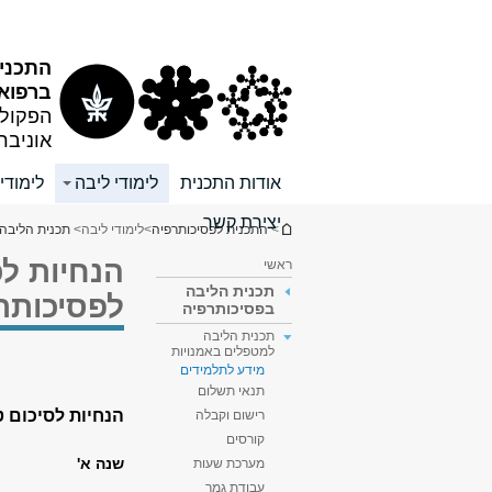
תוכן
תפריט
עליון
ראשי
התכני
ברפוא
הפקולט
אוניבר
אודות התכנית
לימודי ליבה
לימוד
יצירת קשר
הינך נמצא כאן
>
התכנית לפסיכותרפיה
>
לימודי ליבה
>
תכנית הליבה 
הנחיות לכ
ראשי
תכנית הליבה
לפסיכותרפ
בפסיכותרפיה
תכנית הליבה
למטפלים באמנויות
מידע לתלמידים
תנאי תשלום
הנחיות לסיכום ט
רישום וקבלה
קורסים
שנה א'
מערכת שעות
עבודת גמר