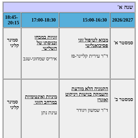
שנה א'
18:45-
17:00-18:30
15:00-16:30
2026/2027
20:15
זוגיות במבחן
מבוא לטיפול זוגי
סמינר
סמסטר א'
וכניסתו של
פסיכואנליטי
קליני
השלישי
ד"ר עירית קליינר-פז
איריס שמחוני-שגב
הקנוניה הלא מודעת
והעמקה בגישות ויניקוט
מיניות ואינטימיות
סמסטר ב'
ואוגדן
סמינר
במרחב הזוגי
קליני
ד"ר שמשון ויגודר
עינת נתן