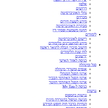
אלפון
דרושים
נהלי האוניברסיטה
מכרזים
מידע לשעת חירום
מבקרת האוניברסיטה
תקנון משמעת ופסקי דין
לימודים
רישום לאוניברסיטה
מידע למתעניינים בלימודים
חישוב סיכויי קבלה לתואר ראשון
לוח שנת הלימודים
ידיעונים
כניסה לאזור האישי
סגל ומינהלה
אגפים ומשרדי מינהלה
ארגון הסגל המנהלי
ארגון הסגל האקדמי הבכיר
ארגון הסגל האקדמי הזוטר
כניסה ל-My Tau
נגישות
נגישות בקמפוס
מניעה וטיפול בהטרדה מינית
הנחיות בדבר חוק חופש המידע