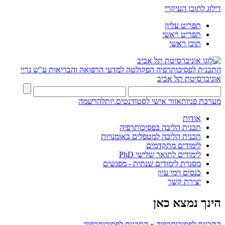
דילוג לתוכן העיקרי
תפריט עליון
תפריט ראשי
תוכן ראשי
התכנית לפסיכותרפיה
הפקולטה למדעי הרפואה והבריאות ע"ש גריי
אוניברסיטת תל אביב
מערכת פניות
אזור אישי לסטודנטים.יות
להרשמה
אודות
תכנית הליבה בפסיכותרפיה
תכנית הליבה למטפלים באומנויות
לימודים מתקדמים
לימודים לתואר שלישי PhD
מסגרת לימודים שנתית - מפגשים
כנסים וימי עיון
יצירת קשר
הינך נמצא כאן
התכנית לפסיכותרפיה
»
התכנית לפסיכותרפיה