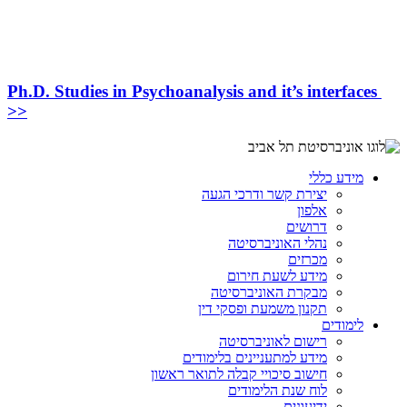
Ph.D. Studies in Psychoanalysis and it’s interfaces
>>
מידע כללי
יצירת קשר ודרכי הגעה
אלפון
דרושים
נהלי האוניברסיטה
מכרזים
מידע לשעת חירום
מבקרת האוניברסיטה
תקנון משמעת ופסקי דין
לימודים
רישום לאוניברסיטה
מידע למתעניינים בלימודים
חישוב סיכויי קבלה לתואר ראשון
לוח שנת הלימודים
ידיעונים