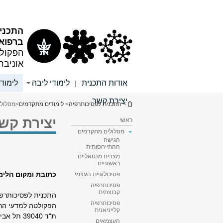
תוכן
תפריט
עליון
ראשי
התכני
ברפוא
הפקולט
אוניבר
אודות התכנית
לימודי ליבה
לימוד
|
יצירת קשר
הינך נמצא כאן
>
התכנית לפסיכותרפיה
>
לימודים מתקדמים
>
מסלול
יצירת קש
ראשי
מסלולים מתקדמים
הגישה
ההתייחסותית
מצבים מנטאליים
ראשוניים
כתובת ומקום הלימו
פסיכולוגיית העצמי
פסיכותרפיה
קבוצתית
התכנית לפסיכותרפי
פסיכותרפיה
הפקולטה למדעי הרפ
קלייניאנית
ת"ד 39040 תל אביב 69978.
העצמאים