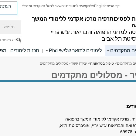
מערכת פ
דף הבית
English
אלפון
שער לסטודנטים
שער לסגל האקדמי ומנהלי
ת לפסיכותרפיה
מרכז אקדמי ללימודי המשך
חיפוש
ה
ה למדעי הרפואה והבריאות ע"ש גריי
סיטת תל אביב
חיפוש באתר ז
ים מתקדמים
לימודים לתואר שלישי Phd
תכנית לימודים - מפ
|
ים מתקדמים
>
טיפול בטראומה
> יצירת קשר - מסלולים מתקדמים
ר - מסלולים מתקדמים
דים:
ה, מרכז אקדמי ללימודי המשך ברפואה
ואה והבריאות ע"ש גריי, אוניברסיטת ת"א,